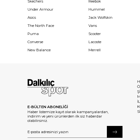
Skechers
Reebok
Under Armour
Hummel
Asics
Jack Wolfskin
The North Face
Vans
Puma
Scooter
Converse
Lacoste
New Balance
Merrell
H
Ö
Ş
M
İ
K
E-BÜLTEN ABONELİĞİ
S
Haber listemize kayıt olarak kampanyalardan,
indirim ve yeni ürünlerden ilk siz haberdar
olabilirsiniz.