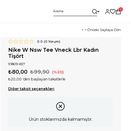
0
< < Önceki Sayfaya Dön
0.0
(
0
Yorum)
Nike W Nsw Tee Vneck Lbr Kadın
Tişört
918619-697
₺80,00
₺99,90
20
₺20,00
'den başlayan taksitlerle
Diğer taksit seçenekleri
Ürün stoklarımızda kalmamıştır.