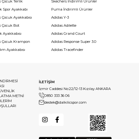
 Çocuk Terlik
Skechers İndirimli Ürünler
k Spor Ayakkabı
Puma İndirimli Ürünler
k Çocuk Ayakkabısı
Adidas Y-3
k Çocuk Bot
Adidas Adilette
k Ayakkabısı
Adidas Grand Court
k Çocuk Krampon
Adidas Response Super 3.0
dım Ayakkabısı
Adidas Tracefinder
ENDİRMESİ
İLETİŞİM
ASI
İzmir Caddesi No:22/12-13 Kızılay ANKARA
GÜVENLİK
0850 333 36 06
LATMA METNİ
HLERİM
destek@dalkilicspor.com
OŞULLARI