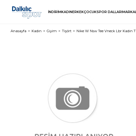
İNDİRİM
KADIN
ERKEK
ÇOCUK
SPOR DALLARI
MARKA
Anasayfa
Kadın
Giyim
Tişört
Nike W Nsw Tee Vneck Lbr Kadın Ti