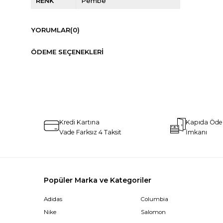
RENK
Pembe
YORUMLAR
(0)
ÖDEME SEÇENEKLERI
Kredi Kartına
Kapıda Öd
Vade Farksız 4 Taksit
İmkanı
Popüler Marka ve Kategoriler
Adidas
Columbia
Nike
Salomon