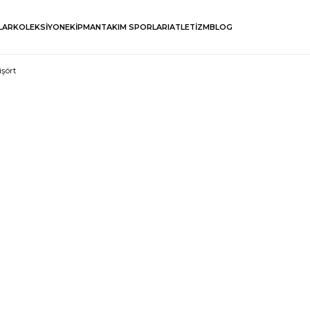
LAR
KOLEKSİYON
EKİPMAN
TAKIM SPORLARI
ATLETİZM
BLOG
şört