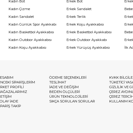
Kadın Bot
Erkek Bot
Erkek
Kadın Çizme
Erkek Sandalet
Bebe
Kadın Sandalet
Erkek Terlik
Erke
Kadın Günlük Spor Ayakkabı
Erkek Koşu Ayakkabısı
Erke
Kadın Basketbol Ayakkabısı
Erkek Basketbol Ayakkabısı
Bebe
Kadın Outdoor Ayakkabısı
Erkek Outdoor Ayakkabı
Erke
Kadın Koşu Ayakkabısı
Erkek Yürüyüş Ayakkabısı
İlk A
ESABIM
ÖDEME SEÇENEKLERİ
KVKK BİLGİL
NCEKİ SİPARİŞLERİM
TESLİMAT
TÜKETİCİ YAS
İRKET PROFİLİ
İADE VE DEĞİŞİM
GİZLİLİK VE 
AĞAZALARIMIZ
BEDEN ÖLÇÜLERİ
ÇEREZ AYDIN
LETİŞİM
ÜRÜN TEKNOLOJİLERİ
ÇEREZ TERCİ
OLAY İADE
SIKÇA SORULAN SORULAR
KULLANIM K
İPARİŞ TAKİP