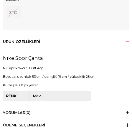
STD
ÜRÜN ÖZELLIKLERI
Nike Spor Çanta
NK Vpr Power S Duff Aop
Boyutlar:uzunluk 53 cm / genişliK 19 cm / yükseklik 28 cm
Kumaş:% 100 polyester
RENK
Mavi
YORUMLAR
(0)
ÖDEME SEÇENEKLERI