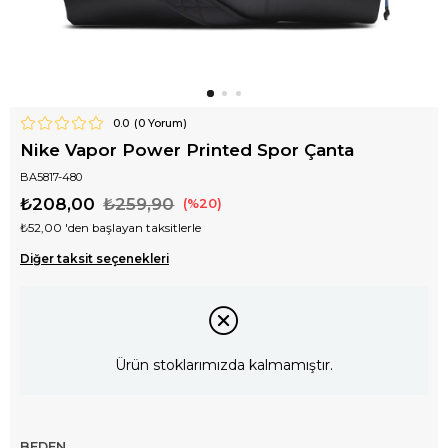
0.0
(
0
Yorum)
Nike Vapor Power Printed Spor Çanta
BA5817-480
₺208,00
₺259,90
20
₺52,00
'den başlayan taksitlerle
Diğer taksit seçenekleri
Ürün stoklarımızda kalmamıştır.
BEDEN