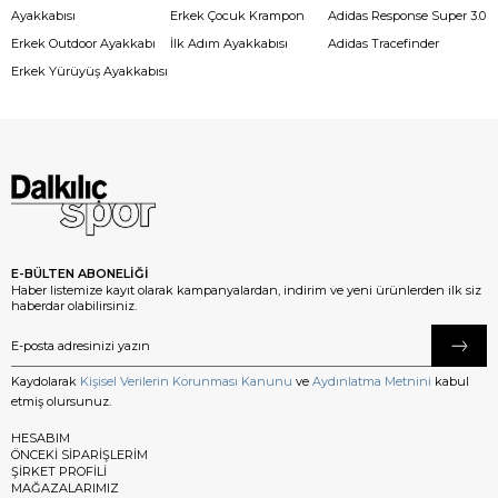
Ayakkabısı
Erkek Çocuk Krampon
Adidas Response Super 3.0
Erkek Outdoor Ayakkabı
İlk Adım Ayakkabısı
Adidas Tracefinder
Erkek Yürüyüş Ayakkabısı
E-BÜLTEN ABONELİĞİ
Haber listemize kayıt olarak kampanyalardan, indirim ve yeni ürünlerden ilk siz
haberdar olabilirsiniz.
Kaydolarak
Kişisel Verilerin Korunması Kanunu
ve
Aydınlatma Metnini
kabul
etmiş olursunuz.
HESABIM
ÖNCEKİ SİPARİŞLERİM
ŞİRKET PROFİLİ
MAĞAZALARIMIZ