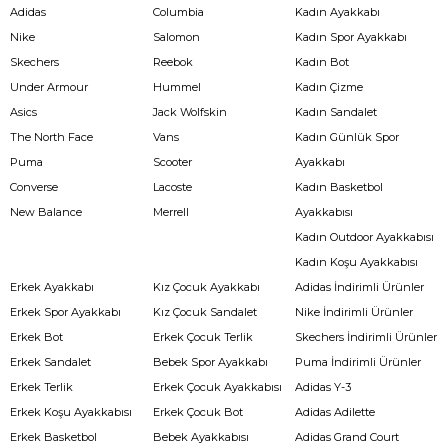
Adidas
Columbia
Kadın Ayakkabı
Nike
Salomon
Kadın Spor Ayakkabı
Skechers
Reebok
Kadın Bot
Under Armour
Hummel
Kadın Çizme
Asics
Jack Wolfskin
Kadın Sandalet
The North Face
Vans
Kadın Günlük Spor
Puma
Scooter
Ayakkabı
Converse
Lacoste
Kadın Basketbol
New Balance
Merrell
Ayakkabısı
Kadın Outdoor Ayakkabısı
Kadın Koşu Ayakkabısı
Erkek Ayakkabı
Kız Çocuk Ayakkabı
Adidas İndirimli Ürünler
Erkek Spor Ayakkabı
Kız Çocuk Sandalet
Nike İndirimli Ürünler
Erkek Bot
Erkek Çocuk Terlik
Skechers İndirimli Ürünler
Erkek Sandalet
Bebek Spor Ayakkabı
Puma İndirimli Ürünler
Erkek Terlik
Erkek Çocuk Ayakkabısı
Adidas Y-3
Erkek Koşu Ayakkabısı
Erkek Çocuk Bot
Adidas Adilette
Erkek Basketbol
Bebek Ayakkabısı
Adidas Grand Court