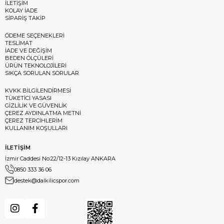
İLETİŞİM
KOLAY İADE
SİPARİŞ TAKİP
ÖDEME SEÇENEKLERİ
TESLİMAT
İADE VE DEĞİŞİM
BEDEN ÖLÇÜLERİ
ÜRÜN TEKNOLOJİLERİ
SIKÇA SORULAN SORULAR
KVKK BİLGİLENDİRMESİ
TÜKETİCİ YASASI
GİZLİLİK VE GÜVENLİK
ÇEREZ AYDINLATMA METNİ
ÇEREZ TERCİHLERİM
KULLANIM KOŞULLARI
İLETİŞİM
İzmir Caddesi No:22/12-13 Kızılay ANKARA
0850 333 36 06
destek@dalkilicspor.com