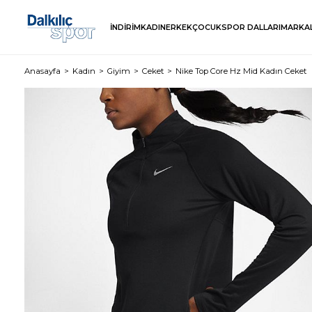
İNDİRİM
KADIN
ERKEK
ÇOCUK
SPOR DALLARI
MARKA
Anasayfa
Kadın
Giyim
Ceket
Nike Top Core Hz Mid Kadın Ceket