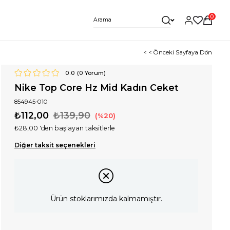
0
< < Önceki Sayfaya Dön
0.0
(
0
Yorum)
Nike Top Core Hz Mid Kadın Ceket
854945-010
₺112,00
₺139,90
20
₺28,00
'den başlayan taksitlerle
Diğer taksit seçenekleri
Ürün stoklarımızda kalmamıştır.