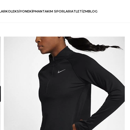
LAR
KOLEKSİYON
EKİPMAN
TAKIM SPORLARI
ATLETİZM
BLOG