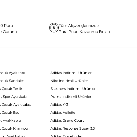
0 Para
Tüm Alışverişlerinizde
e Garantisi
Para Puan Kazanma Fırsatı
Çocuk Ayakkabı
Adidas İndirimli Ürünler
Çocuk Sandalet
Nike İndirimli Ürünler
 Çocuk Terlik
Skechers İndirimli Ürünler
k Spor Ayakkabı
Puma İndirimli Ürünler
k Çocuk Ayakkabısı
Adidas Y-3
k Çocuk Bot
Adidas Adilette
k Ayakkabısı
Adidas Grand Court
k Çocuk Krampon
Adidas Response Super 3.0
dım Ayakkabısı
Adidas Tracefinder