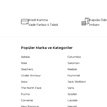
Kredi Kartına
Kapıda Öd
Vade Farksız 4 Taksit
İmkanı
Popüler Marka ve Kategoriler
Adidas
Columbia
Nike
Salomon
Skechers
Reebok
Under Armour
Hummel
Asics
Jack Wolfskin
The North Face
Vans
Puma
Scooter
Converse
Lacoste
New Balance
Merrell