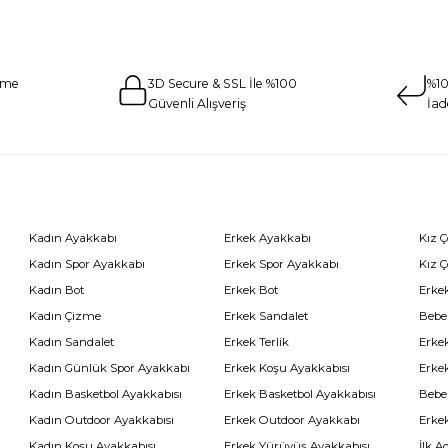
eme
3D Secure & SSL İle %100
%10
Güvenli Alışveriş
İad
Kadın Ayakkabı
Erkek Ayakkabı
Kız 
Kadın Spor Ayakkabı
Erkek Spor Ayakkabı
Kız 
Kadın Bot
Erkek Bot
Erkek
Kadın Çizme
Erkek Sandalet
Bebe
Kadın Sandalet
Erkek Terlik
Erke
Kadın Günlük Spor Ayakkabı
Erkek Koşu Ayakkabısı
Erke
Kadın Basketbol Ayakkabısı
Erkek Basketbol Ayakkabısı
Bebe
Kadın Outdoor Ayakkabısı
Erkek Outdoor Ayakkabı
Erke
Kadın Koşu Ayakkabısı
Erkek Yürüyüş Ayakkabısı
İlk A