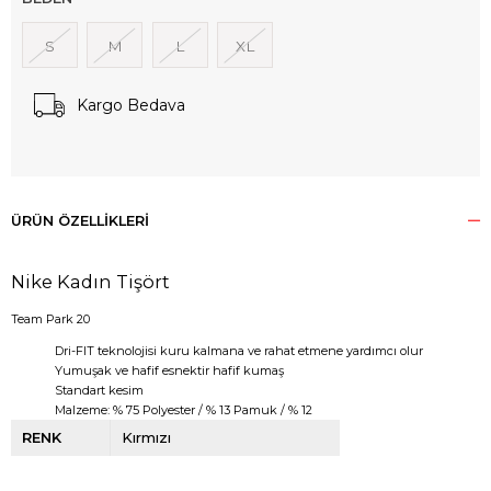
S
M
L
XL
Kargo Bedava
ÜRÜN ÖZELLIKLERI
Nike Kadın Tişört
Team Park 20
Dri-FIT teknolojisi kuru kalmana ve rahat etmene yardımcı olur
Yumuşak ve hafif esnektir hafif kumaş
Standart kesim
Malzeme: % 75 Polyester / % 13 Pamuk / % 12
RENK
Kırmızı