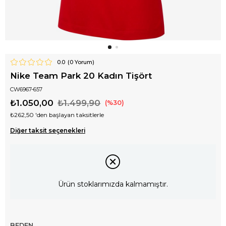
0.0
(
0
Yorum)
Nike Team Park 20 Kadın Tişört
CW6967-657
₺1.050,00
₺1.499,90
30
₺262,50
'den başlayan taksitlerle
Diğer taksit seçenekleri
Ürün stoklarımızda kalmamıştır.
BEDEN