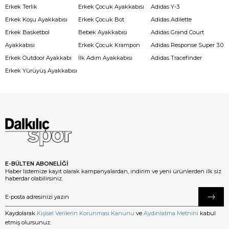
Erkek Terlik
Erkek Çocuk Ayakkabısı
Adidas Y-3
Erkek Koşu Ayakkabısı
Erkek Çocuk Bot
Adidas Adilette
Erkek Basketbol
Bebek Ayakkabısı
Adidas Grand Court
Ayakkabısı
Erkek Çocuk Krampon
Adidas Response Super 3.0
Erkek Outdoor Ayakkabı
İlk Adım Ayakkabısı
Adidas Tracefinder
Erkek Yürüyüş Ayakkabısı
E-BÜLTEN ABONELİĞİ
Haber listemize kayıt olarak kampanyalardan, indirim ve yeni ürünlerden ilk siz
haberdar olabilirsiniz.
Kaydolarak
Kişisel Verilerin Korunması Kanunu
ve
Aydınlatma Metnini
kabul
etmiş olursunuz.