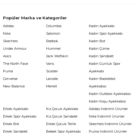
Popüler Marka ve Kategoriler
Adidas
Columbia
Kadın Ayakkabı
Nike
Salomon
Kadın Spor Ayakkabı
Skechers
Reebok
Kadın Bot
Under Armour
Hummel
Kadın Çizme
Asics
Jack Wolfskin
Kadın Sandalet
The North Face
Vans
Kadın Günlük Spor
Puma
Scooter
Ayakkabı
Converse
Lacoste
Kadın Basketbol
New Balance
Merrell
Ayakkabısı
Kadın Outdoor Ayakkabısı
Kadın Koşu Ayakkabısı
Erkek Ayakkabı
Kız Çocuk Ayakkabı
Adidas İndirimli Ürünler
Erkek Spor Ayakkabı
Kız Çocuk Sandalet
Nike İndirimli Ürünler
Erkek Bot
Erkek Çocuk Terlik
Skechers İndirimli Ürünler
Erkek Sandalet
Bebek Spor Ayakkabı
Puma İndirimli Ürünler