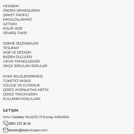
HESABIM
ÖNCEKİ SİPARİŞLERİM
ŞİRKET PROFİLİ
MAĞAZALARIMIZ
İLETİŞİM
KOLAY İADE
SİPARİŞ TAKİP
ÖDEME SEÇENEKLERİ
TESLİMAT
İADE VE DEĞİŞİM
BEDEN ÖLÇÜLERİ
ÜRÜN TEKNOLOJİLERİ
SIKÇA SORULAN SORULAR
KVKK BİLGİLENDİRMESİ
TÜKETİCİ YASASI
GİZLİLİK VE GÜVENLİK
ÇEREZ AYDINLATMA METNİ
ÇEREZ TERCİHLERİM
KULLANIM KOŞULLARI
İLETİŞİM
İzmir Caddesi No:22/12-13 Kızılay ANKARA
0850 333 36 06
destek@dalkilicspor.com