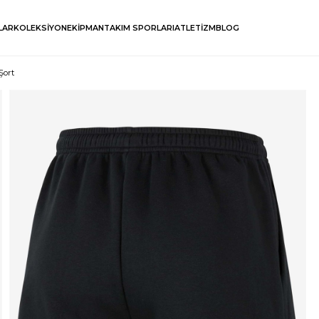
LAR
KOLEKSİYON
EKİPMAN
TAKIM SPORLARI
ATLETİZM
BLOG
Şort