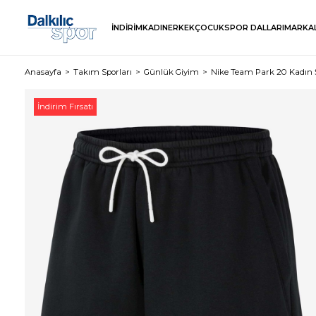
İNDİRİM
KADIN
ERKEK
ÇOCUK
SPOR DALLARI
MARKA
Anasayfa
Takım Sporları
Günlük Giyim
Nike Team Park 20 Kadın 
İndirim Fırsatı