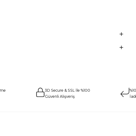
eme
3D Secure & SSL İle %100
%10
Güvenli Alışveriş
İad