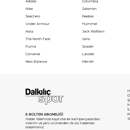
Adidas
Columbia
Nike
Salomon
Skechers
Reebok
Under Armour
Hummel
Asics
Jack Wolfskin
The North Face
Vans
Puma
Scooter
Converse
Lacoste
New Balance
Merrell
H
Ö
Ş
M
İ
K
E-BÜLTEN ABONELİĞİ
S
Haber listemize kayıt olarak kampanyalardan,
indirim ve yeni ürünlerden ilk siz haberdar
olabilirsiniz.