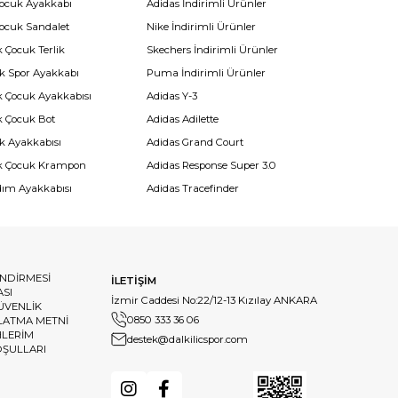
Çocuk Ayakkabı
Adidas İndirimli Ürünler
Çocuk Sandalet
Nike İndirimli Ürünler
 Çocuk Terlik
Skechers İndirimli Ürünler
k Spor Ayakkabı
Puma İndirimli Ürünler
k Çocuk Ayakkabısı
Adidas Y-3
k Çocuk Bot
Adidas Adilette
k Ayakkabısı
Adidas Grand Court
k Çocuk Krampon
Adidas Response Super 3.0
dım Ayakkabısı
Adidas Tracefinder
ENDİRMESİ
İLETİŞİM
ASI
İzmir Caddesi No:22/12-13 Kızılay ANKARA
GÜVENLİK
0850 333 36 06
LATMA METNİ
HLERİM
destek@dalkilicspor.com
OŞULLARI