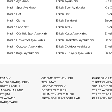
Kadın Ayakkabı
Erkek Ayakkabı
Kız 
Kadın Spor Ayakkabı
Erkek Spor Ayakkabı
Kız 
Kadın Bot
Erkek Bot
Erkek
Kadın Çizme
Erkek Sandalet
Bebe
Kadın Sandalet
Erkek Terlik
Erke
Kadın Günlük Spor Ayakkabı
Erkek Koşu Ayakkabısı
Erke
Kadın Basketbol Ayakkabısı
Erkek Basketbol Ayakkabısı
Bebe
Kadın Outdoor Ayakkabısı
Erkek Outdoor Ayakkabı
Erke
Kadın Koşu Ayakkabısı
Erkek Yürüyüş Ayakkabısı
İlk A
ESABIM
ÖDEME SEÇENEKLERİ
KVKK BİLGİL
NCEKİ SİPARİŞLERİM
TESLİMAT
TÜKETİCİ YAS
İRKET PROFİLİ
İADE VE DEĞİŞİM
GİZLİLİK VE 
AĞAZALARIMIZ
BEDEN ÖLÇÜLERİ
ÇEREZ AYDIN
LETİŞİM
ÜRÜN TEKNOLOJİLERİ
ÇEREZ TERCİ
OLAY İADE
SIKÇA SORULAN SORULAR
KULLANIM K
İPARİŞ TAKİP