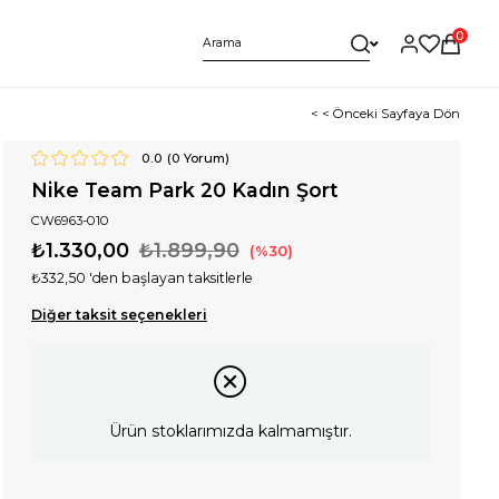
0
< < Önceki Sayfaya Dön
0.0
(
0
Yorum)
Nike Team Park 20 Kadın Şort
CW6963-010
₺1.330,00
₺1.899,90
30
₺332,50
'den başlayan taksitlerle
Diğer taksit seçenekleri
Ürün stoklarımızda kalmamıştır.