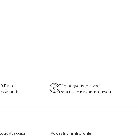
0 Para
Tüm Alışverişlerinizde
e Garantisi
Para Puan Kazanma Fırsatı
Çocuk Ayakkabı
Adidas İndirimli Ürünler