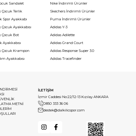
Çocuk Sandalet
Nike İndirimli Ürünler
 Çocuk Terlik
Skechers İndirimli Ürünler
k Spor Ayakkabı
Puma İndirimli Ürünler
k Çocuk Ayakkabısı
Adidas Y-3
k Çocuk Bot
Adidas Adilette
k Ayakkabısı
Adidas Grand Court
k Çocuk Krampon
Adidas Response Super 3.0
dım Ayakkabısı
Adidas Tracefinder
ENDİRMESİ
İLETİŞİM
ASI
İzmir Caddesi No:22/12-13 Kızılay ANKARA
GÜVENLİK
0850 333 36 06
LATMA METNİ
HLERİM
destek@dalkilicspor.com
OŞULLARI