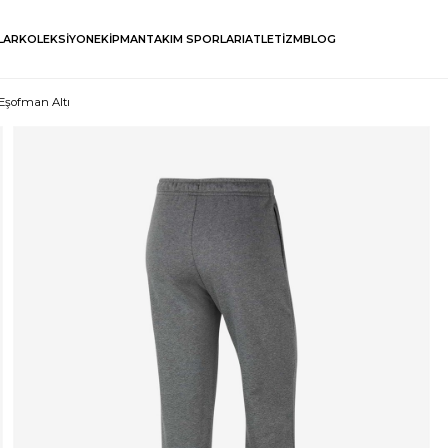
LAR
KOLEKSİYON
EKİPMAN
TAKIM SPORLARI
ATLETİZM
BLOG
Eşofman Altı