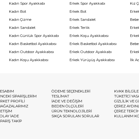
Kadın Spor Ayakkabı
Erkek Spor Ayakkabı
Kız 
Kadın Bot
Erkek Bot
Erkek
Kadın Çizme
Erkek Sandalet
Bebe
Kadın Sandalet
Erkek Terlik
Erke
Kadın Günlük Spor Ayakkabı
Erkek Koşu Ayakkabısı
Erke
Kadın Basketbol Ayakkabısı
Erkek Basketbol Ayakkabısı
Bebe
Kadın Outdoor Ayakkabısı
Erkek Outdoor Ayakkabı
Erke
Kadın Koşu Ayakkabısı
Erkek Yürüyüş Ayakkabısı
İlk A
ESABIM
ÖDEME SEÇENEKLERİ
KVKK BİLGİL
NCEKİ SİPARİŞLERİM
TESLİMAT
TÜKETİCİ YAS
İRKET PROFİLİ
İADE VE DEĞİŞİM
GİZLİLİK VE 
AĞAZALARIMIZ
BEDEN ÖLÇÜLERİ
ÇEREZ AYDIN
LETİŞİM
ÜRÜN TEKNOLOJİLERİ
ÇEREZ TERCİ
OLAY İADE
SIKÇA SORULAN SORULAR
KULLANIM K
İPARİŞ TAKİP