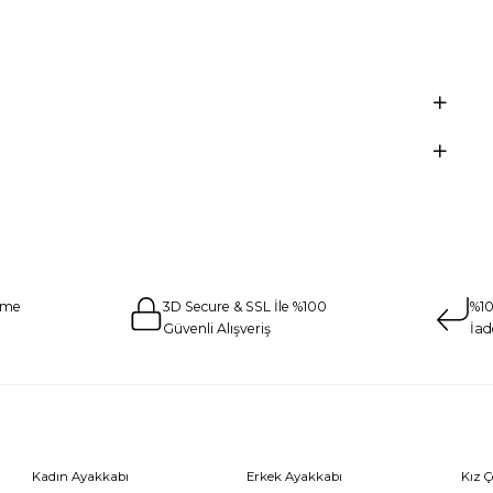
eme
3D Secure & SSL İle %100
%10
Güvenli Alışveriş
İad
Kadın Ayakkabı
Erkek Ayakkabı
Kız 