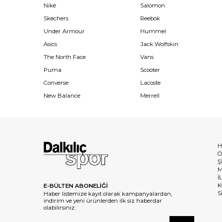
Nike
Salomon
Skechers
Reebok
Under Armour
Hummel
Asics
Jack Wolfskin
The North Face
Vans
Puma
Scooter
Converse
Lacoste
New Balance
Merrell
H
Ö
Ş
M
İ
K
E-BÜLTEN ABONELİĞİ
S
Haber listemize kayıt olarak kampanyalardan,
indirim ve yeni ürünlerden ilk siz haberdar
olabilirsiniz.