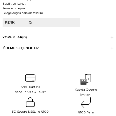
Elastik bel bandı.
Fermuarlı cepler.
Bileğe doğru daralan tasarım.
RENK
Gri
YORUMLAR
(0)
ÖDEME SEÇENEKLERI
Kredi Kartına
Kapıda Ödeme
Vade Farksız 4 Taksit
İmkanı
3D Secure & SSL İle %100
%100 Para