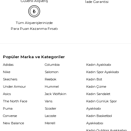
Güvenli Alışveriş
İade Garantisi
Tüm Alışverişlerinizde
Para Puan Kazanma Fırsatı
Popüler Marka ve Kategoriler
Adidas
Columbia
Kadın Ayakkabı
Nike
Salomon
Kadın Spor Ayakkabı
Skechers
Reebok
Kadın Bot
Under Armour
Hummel
Kadın Çizme
Asics
Jack Wolfskin
Kadın Sandalet
The North Face
Vans
Kadın Günlük Spor
Puma
Scooter
Ayakkabı
Converse
Lacoste
Kadın Basketbol
New Balance
Merrell
Ayakkabısı
Kadın Outdoor Ayakkabısı