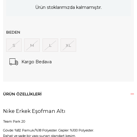
Ürün stoklarımızda kalmamıştır.
BEDEN
S
M
L
XL
Kargo Bedava
ÜRÜN ÖZELLIKLERI
Nike Erkek Eşofman Altı
Team Park 20
Gövde: %82 Pamuk/%18 Polyester. Cepler: %100 Polyester.
Rahat ve sade bir yapı sunan standart kesim.