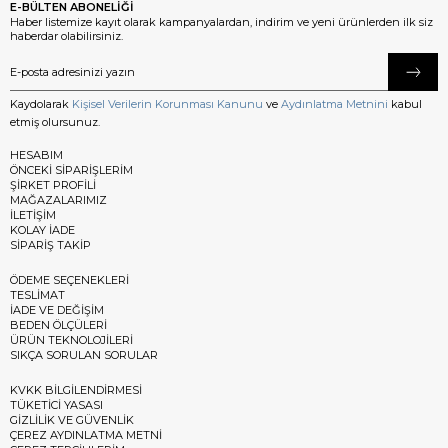
E-BÜLTEN ABONELİĞİ
Haber listemize kayıt olarak kampanyalardan, indirim ve yeni ürünlerden ilk siz
haberdar olabilirsiniz.
Kaydolarak
Kişisel Verilerin Korunması Kanunu
ve
Aydınlatma Metnini
kabul
etmiş olursunuz.
HESABIM
ÖNCEKİ SİPARİŞLERİM
ŞİRKET PROFİLİ
MAĞAZALARIMIZ
İLETİŞİM
KOLAY İADE
SİPARİŞ TAKİP
ÖDEME SEÇENEKLERİ
TESLİMAT
İADE VE DEĞİŞİM
BEDEN ÖLÇÜLERİ
ÜRÜN TEKNOLOJİLERİ
SIKÇA SORULAN SORULAR
KVKK BİLGİLENDİRMESİ
TÜKETİCİ YASASI
GİZLİLİK VE GÜVENLİK
ÇEREZ AYDINLATMA METNİ