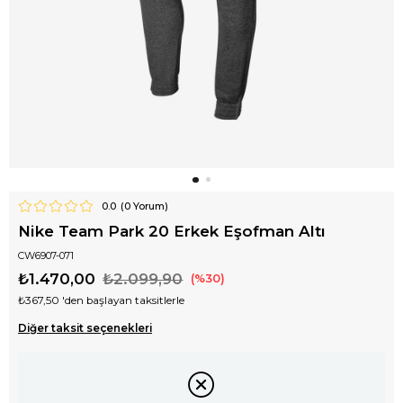
0.0
(
0
Yorum)
Nike Team Park 20 Erkek Eşofman Altı
CW6907-071
₺1.470,00
₺2.099,90
30
₺367,50
'den başlayan taksitlerle
Diğer taksit seçenekleri