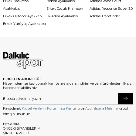
Erkek Basketbol
Bebek Ayakkabısı
Adidas Grand Court
Ayakkabısı
Erkek Çocuk Krampon
Adidas Response Super 3.0
Erkek Outdoor Ayakkabı
İlk Adım Ayakkabısı
Adidas Tracefinder
Erkek Yürüyüş Ayakkabısı
E-BÜLTEN ABONELİĞİ
Haber listemize kayıt olarak kampanyalardan, indirim ve yeni ürünlerden ilk siz
haberdar olabilirsiniz.
Kaydolarak
Kişisel Verilerin Korunması Kanunu
ve
Aydınlatma Metnini
kabul
etmiş olursunuz.
HESABIM
ÖNCEKİ SİPARİŞLERİM
ŞİRKET PROFİLİ