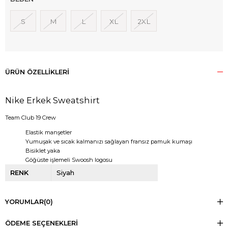
S
M
L
XL
2XL
ÜRÜN ÖZELLIKLERI
Nike Erkek Sweatshirt
Team Club 19 Crew
Elastik manşetler
Yumuşak ve sıcak kalmanızı sağlayan fransız pamuk kumaşı
Bisiklet yaka
Göğüste işlemeli Swoosh logosu
RENK
Siyah
YORUMLAR
(0)
ÖDEME SEÇENEKLERI