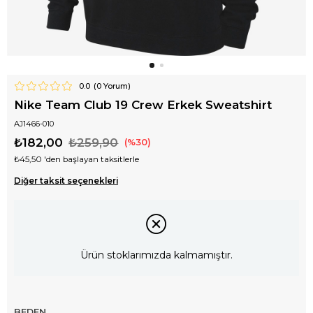
0.0
(
0
Yorum)
Nike Team Club 19 Crew Erkek Sweatshirt
AJ1466-010
₺182,00
₺259,90
30
₺45,50
'den başlayan taksitlerle
Diğer taksit seçenekleri
Ürün stoklarımızda kalmamıştır.
BEDEN