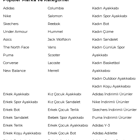
Adidas
Columbia
Kadın Ayakkabı
Nike
Salomon
Kadın Spor Ayakkabı
Skechers
Reebok
Kadın Bot
Under Armour
Hummel
Kadın Çizme
Asics
Jack Wolfskin
Kadın Sandalet
The North Face
Vans
Kadın Günlük Spor
Puma
Scooter
Ayakkabı
Converse
Lacoste
Kadın Basketbol
New Balance
Merrell
Ayakkabısı
Kadın Outdoor Ayakkabısı
Kadın Koşu Ayakkabısı
Erkek Ayakkabı
Kız Çocuk Ayakkabı
Adidas İndirimli Ürünler
Erkek Spor Ayakkabı
Kız Çocuk Sandalet
Nike İndirimli Ürünler
Erkek Bot
Erkek Çocuk Terlik
Skechers İndirimli Ürünler
Erkek Sandalet
Bebek Spor Ayakkabı
Puma İndirimli Ürünler
Erkek Terlik
Erkek Çocuk Ayakkabısı
Adidas Y-3
Erkek Koşu Ayakkabısı
Erkek Çocuk Bot
Adidas Adilette