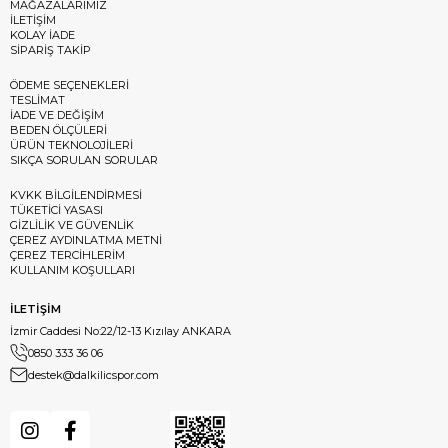
MAĞAZALARIMIZ
İLETİŞİM
KOLAY İADE
SİPARİŞ TAKİP
ÖDEME SEÇENEKLERİ
TESLİMAT
İADE VE DEĞİŞİM
BEDEN ÖLÇÜLERİ
ÜRÜN TEKNOLOJİLERİ
SIKÇA SORULAN SORULAR
KVKK BİLGİLENDİRMESİ
TÜKETİCİ YASASI
GİZLİLİK VE GÜVENLİK
ÇEREZ AYDINLATMA METNİ
ÇEREZ TERCİHLERİM
KULLANIM KOŞULLARI
İLETİŞİM
İzmir Caddesi No:22/12-13 Kızılay ANKARA
0850 333 36 06
destek@dalkilicspor.com