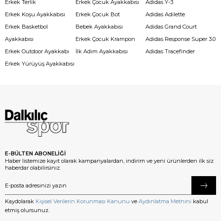
Erkek Terlik
Erkek Çocuk Ayakkabısı
Adidas Y-3
Erkek Koşu Ayakkabısı
Erkek Çocuk Bot
Adidas Adilette
Erkek Basketbol
Bebek Ayakkabısı
Adidas Grand Court
Ayakkabısı
Erkek Çocuk Krampon
Adidas Response Super 3.0
Erkek Outdoor Ayakkabı
İlk Adım Ayakkabısı
Adidas Tracefinder
Erkek Yürüyüş Ayakkabısı
E-BÜLTEN ABONELİĞİ
Haber listemize kayıt olarak kampanyalardan, indirim ve yeni ürünlerden ilk siz
haberdar olabilirsiniz.
Kaydolarak
Kişisel Verilerin Korunması Kanunu
ve
Aydınlatma Metnini
kabul
etmiş olursunuz.