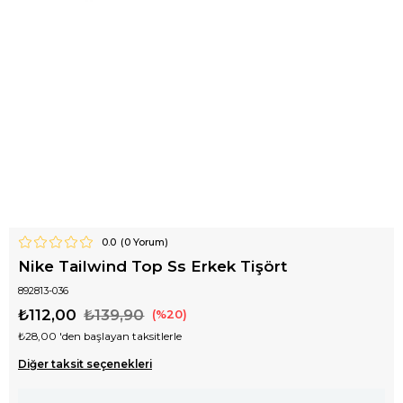
0.0
(
0
Yorum)
Nike Tailwind Top Ss Erkek Tişört
892813-036
₺112,00
₺139,90
20
₺28,00
'den başlayan taksitlerle
Diğer taksit seçenekleri