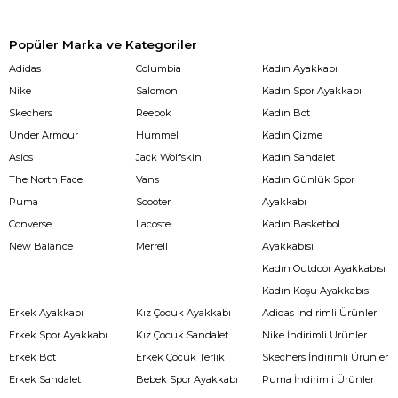
Popüler Marka ve Kategoriler
Adidas
Columbia
Kadın Ayakkabı
Nike
Salomon
Kadın Spor Ayakkabı
Skechers
Reebok
Kadın Bot
Under Armour
Hummel
Kadın Çizme
Asics
Jack Wolfskin
Kadın Sandalet
The North Face
Vans
Kadın Günlük Spor
Puma
Scooter
Ayakkabı
Converse
Lacoste
Kadın Basketbol
New Balance
Merrell
Ayakkabısı
Kadın Outdoor Ayakkabısı
Kadın Koşu Ayakkabısı
Erkek Ayakkabı
Kız Çocuk Ayakkabı
Adidas İndirimli Ürünler
Erkek Spor Ayakkabı
Kız Çocuk Sandalet
Nike İndirimli Ürünler
Erkek Bot
Erkek Çocuk Terlik
Skechers İndirimli Ürünler
Erkek Sandalet
Bebek Spor Ayakkabı
Puma İndirimli Ürünler