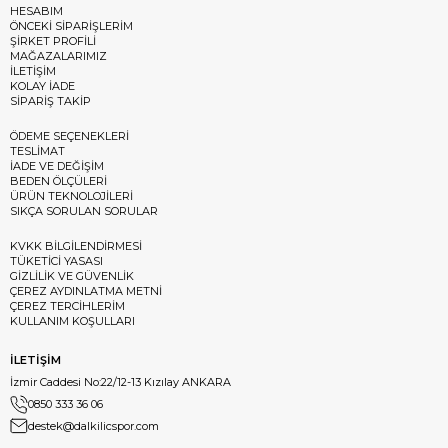
HESABIM
ÖNCEKİ SİPARİŞLERİM
ŞİRKET PROFİLİ
MAĞAZALARIMIZ
İLETİŞİM
KOLAY İADE
SİPARİŞ TAKİP
ÖDEME SEÇENEKLERİ
TESLİMAT
İADE VE DEĞİŞİM
BEDEN ÖLÇÜLERİ
ÜRÜN TEKNOLOJİLERİ
SIKÇA SORULAN SORULAR
KVKK BİLGİLENDİRMESİ
TÜKETİCİ YASASI
GİZLİLİK VE GÜVENLİK
ÇEREZ AYDINLATMA METNİ
ÇEREZ TERCİHLERİM
KULLANIM KOŞULLARI
İLETİŞİM
İzmir Caddesi No:22/12-13 Kızılay ANKARA
0850 333 36 06
destek@dalkilicspor.com