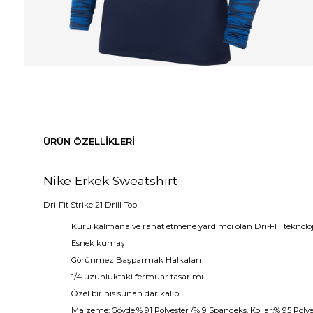
ÜRÜN ÖZELLIKLERI
Nike Erkek Sweatshirt
Dri-Fit Strike 21 Drill Top
Kuru kalmana ve rahat etmene yardımcı olan Dri-FIT teknoloj
Esnek kumaş
Görünmez Başparmak Halkaları
1/4 uzunluktaki fermuar tasarımı
Özel bir his sunan dar kalıp
Malzeme: Gövde:% 91 Polyester /% 9 Spandeks. Kollar:% 95 Polye