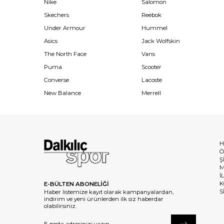
Nike
Salomon
Skechers
Reebok
Under Armour
Hummel
Asics
Jack Wolfskin
The North Face
Vans
Puma
Scooter
Converse
Lacoste
New Balance
Merrell
H
Ö
Ş
M
İ
K
E-BÜLTEN ABONELİĞİ
S
Haber listemize kayıt olarak kampanyalardan,
indirim ve yeni ürünlerden ilk siz haberdar
olabilirsiniz.