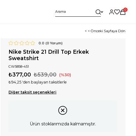
0
< < Önceki Sayfaya Dön
0.0
(
0
Yorum)
Nike Strike 21 Drill Top Erkek
Sweatshirt
CW5858-451
₺377,00
₺539,00
30
₺94,25
'den başlayan taksitlerle
Diğer taksit seçenekleri
Ürün stoklarımızda kalmamıştır.