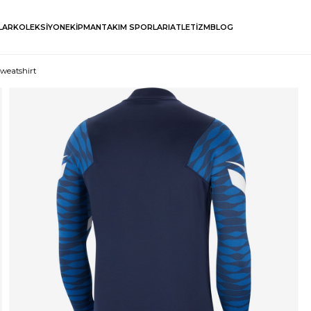
LAR
KOLEKSİYON
EKİPMAN
TAKIM SPORLARI
ATLETİZM
BLOG
Sweatshirt