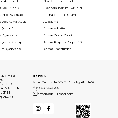
Çocuk Sandalet
Nike İndirimli Ürünler
 Çocuk Terlik
Skechers İndirimli Ürünler
k Spor Ayakkabı
Puma İndirimli Ürünler
k Çocuk Ayakkabısı
Adidas Y-3
k Çocuk Bot
Adidas Adilette
k Ayakkabısı
Adidas Grand Court
k Çocuk Krampon
Adidas Response Super 3.0
dım Ayakkabısı
Adidas Tracefinder
ENDİRMESİ
İLETİŞİM
ASI
İzmir Caddesi No:22/12-13 Kızılay ANKARA
GÜVENLİK
0850 333 36 06
LATMA METNİ
HLERİM
destek@dalkilicspor.com
OŞULLARI