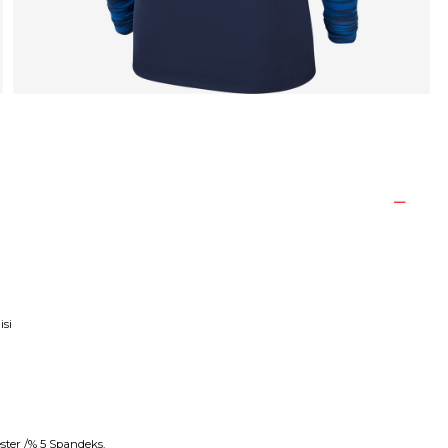
isi
ster /% 5 Spandeks.