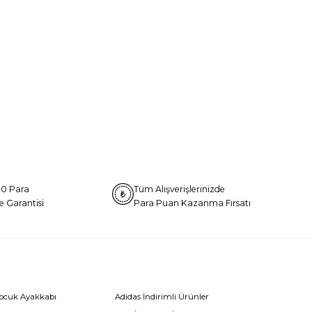
0 Para
Tüm Alışverişlerinizde
e Garantisi
Para Puan Kazanma Fırsatı
Çocuk Ayakkabı
Adidas İndirimli Ürünler