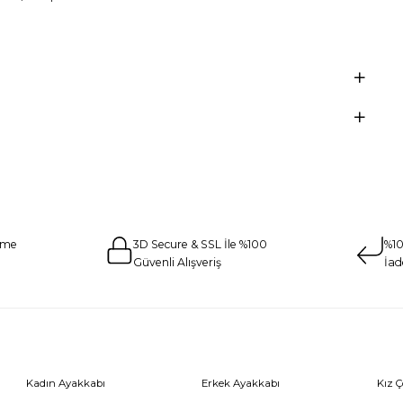
eme
3D Secure & SSL İle %100
%10
Güvenli Alışveriş
İad
Kadın Ayakkabı
Erkek Ayakkabı
Kız 