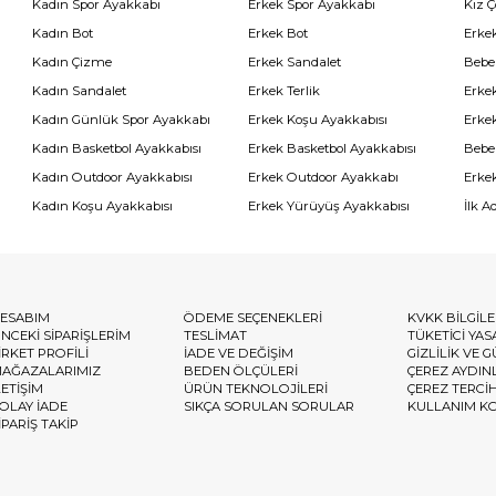
Kadın Spor Ayakkabı
Erkek Spor Ayakkabı
Kız 
Kadın Bot
Erkek Bot
Erkek
Kadın Çizme
Erkek Sandalet
Bebe
Kadın Sandalet
Erkek Terlik
Erke
Kadın Günlük Spor Ayakkabı
Erkek Koşu Ayakkabısı
Erke
Kadın Basketbol Ayakkabısı
Erkek Basketbol Ayakkabısı
Bebe
Kadın Outdoor Ayakkabısı
Erkek Outdoor Ayakkabı
Erke
Kadın Koşu Ayakkabısı
Erkek Yürüyüş Ayakkabısı
İlk A
ESABIM
ÖDEME SEÇENEKLERİ
KVKK BİLGİL
NCEKİ SİPARİŞLERİM
TESLİMAT
TÜKETİCİ YAS
İRKET PROFİLİ
İADE VE DEĞİŞİM
GİZLİLİK VE 
AĞAZALARIMIZ
BEDEN ÖLÇÜLERİ
ÇEREZ AYDIN
LETİŞİM
ÜRÜN TEKNOLOJİLERİ
ÇEREZ TERCİ
OLAY İADE
SIKÇA SORULAN SORULAR
KULLANIM K
İPARİŞ TAKİP