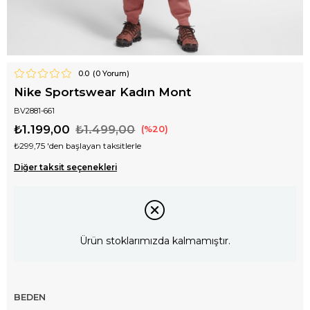
0.0
(
0
Yorum)
Nike Sportswear Kadın Mont
BV2881-661
₺1.199,00
₺1.499,00
20
₺299,75
'den başlayan taksitlerle
Diğer taksit seçenekleri
Ürün stoklarımızda kalmamıştır.
BEDEN