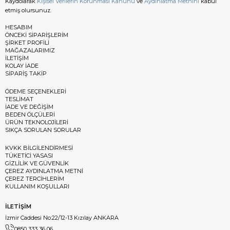
Kaydolarak
Kişisel Verilerin Korunması Kanunu
ve
Aydınlatma Metnini
kabul
etmiş olursunuz.
HESABIM
ÖNCEKİ SİPARİŞLERİM
ŞİRKET PROFİLİ
MAĞAZALARIMIZ
İLETİŞİM
KOLAY İADE
SİPARİŞ TAKİP
ÖDEME SEÇENEKLERİ
TESLİMAT
İADE VE DEĞİŞİM
BEDEN ÖLÇÜLERİ
ÜRÜN TEKNOLOJİLERİ
SIKÇA SORULAN SORULAR
KVKK BİLGİLENDİRMESİ
TÜKETİCİ YASASI
GİZLİLİK VE GÜVENLİK
ÇEREZ AYDINLATMA METNİ
ÇEREZ TERCİHLERİM
KULLANIM KOŞULLARI
İLETİŞİM
İzmir Caddesi No:22/12-13 Kızılay ANKARA
0850 333 36 06