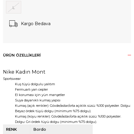
L
Kargo Bedava
ÜRÜN ÖZELLIKLERI
Nike Kadın Mont
Sportswear
Kuş tüyü dolgulu yalıtım
Fermuarlı yan cepler
El koruması için yün manşetler
Suya dayanıklı kumaş yapısı
Kumaş (açık renkler): Gövde/astar/orta açıklık süsü: %100 polyester. Dolgu:
Beyaz ördek tüyü dolgu (minimum %75 dolgu).
Kumaş (koyu renkler): Gövde/astar/orta açıklık süsü: %100 polyester.
Dolgu: Gri ördek tüyü dolgu (minimum %75 dolgu).
RENK
Bordo