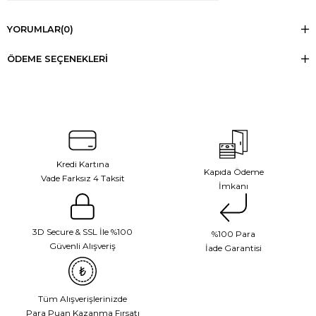
YORUMLAR
(0)
ÖDEME SEÇENEKLERI
Kredi Kartına
Kapıda Ödeme
Vade Farksız 4 Taksit
İmkanı
3D Secure & SSL İle %100
%100 Para
Güvenli Alışveriş
İade Garantisi
Tüm Alışverişlerinizde
Para Puan Kazanma Fırsatı