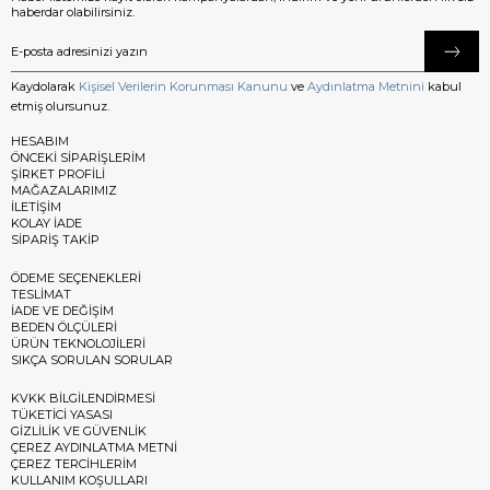
haberdar olabilirsiniz.
Kaydolarak
Kişisel Verilerin Korunması Kanunu
ve
Aydınlatma Metnini
kabul
etmiş olursunuz.
HESABIM
ÖNCEKİ SİPARİŞLERİM
ŞİRKET PROFİLİ
MAĞAZALARIMIZ
İLETİŞİM
KOLAY İADE
SİPARİŞ TAKİP
ÖDEME SEÇENEKLERİ
TESLİMAT
İADE VE DEĞİŞİM
BEDEN ÖLÇÜLERİ
ÜRÜN TEKNOLOJİLERİ
SIKÇA SORULAN SORULAR
KVKK BİLGİLENDİRMESİ
TÜKETİCİ YASASI
GİZLİLİK VE GÜVENLİK
ÇEREZ AYDINLATMA METNİ
ÇEREZ TERCİHLERİM
KULLANIM KOŞULLARI