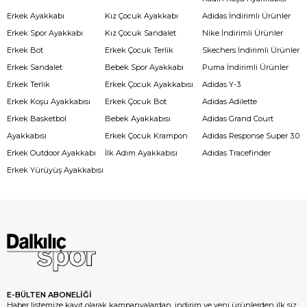
Erkek Ayakkabı
Kız Çocuk Ayakkabı
Adidas İndirimli Ürünler
Erkek Spor Ayakkabı
Kız Çocuk Sandalet
Nike İndirimli Ürünler
Erkek Bot
Erkek Çocuk Terlik
Skechers İndirimli Ürünler
Erkek Sandalet
Bebek Spor Ayakkabı
Puma İndirimli Ürünler
Erkek Terlik
Erkek Çocuk Ayakkabısı
Adidas Y-3
Erkek Koşu Ayakkabısı
Erkek Çocuk Bot
Adidas Adilette
Erkek Basketbol
Bebek Ayakkabısı
Adidas Grand Court
Ayakkabısı
Erkek Çocuk Krampon
Adidas Response Super 3.0
Erkek Outdoor Ayakkabı
İlk Adım Ayakkabısı
Adidas Tracefinder
Erkek Yürüyüş Ayakkabısı
E-BÜLTEN ABONELİĞİ
Haber listemize kayıt olarak kampanyalardan, indirim ve yeni ürünlerden ilk siz