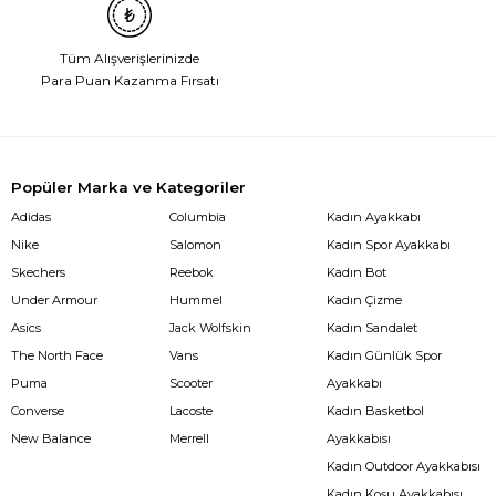
Tüm Alışverişlerinizde
Para Puan Kazanma Fırsatı
Popüler Marka ve Kategoriler
Adidas
Columbia
Kadın Ayakkabı
Nike
Salomon
Kadın Spor Ayakkabı
Skechers
Reebok
Kadın Bot
Under Armour
Hummel
Kadın Çizme
Asics
Jack Wolfskin
Kadın Sandalet
The North Face
Vans
Kadın Günlük Spor
Puma
Scooter
Ayakkabı
Converse
Lacoste
Kadın Basketbol
New Balance
Merrell
Ayakkabısı
Kadın Outdoor Ayakkabısı
Kadın Koşu Ayakkabısı