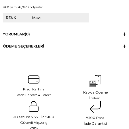
%80 pamuk, %20 polyester
RENK
Mavi
YORUMLAR
(0)
ÖDEME SEÇENEKLERI
Kredi Kartına
Kapıda Ödeme
Vade Farksız 4 Taksit
İmkanı
3D Secure & SSL İle %100
%100 Para
Güvenli Alışveriş
İade Garantisi