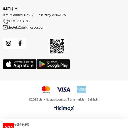
İLETİŞİM
İzmir Caddesi No:22/12-13 Kızılay ANKARA
0850 333 36 06
destek@dalkilicspor.com
©2025 dalkilicspor.com.tr. Tüm Hakları Saklıdır.
₺249,90
%20