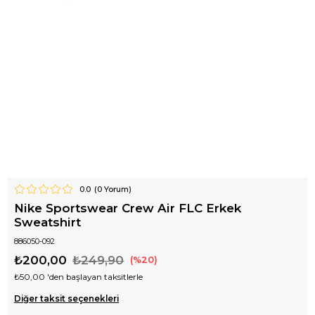
0.0
(
0
Yorum)
Nike Sportswear Crew Air FLC Erkek
Sweatshirt
886050-092
₺200,00
₺249,90
20
₺50,00
'den başlayan taksitlerle
Diğer taksit seçenekleri