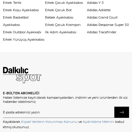
Erkek Terlik
Erkek Çocuk Ayakkabısı
Adidas Y-3
Erkek Koşu Ayakkabısı
Erkek Çocuk Bot
Adidas Adilette
Erkek Basketbol
Bebek Ayakkabısı
Adidas Grand Court
Ayakkabısı
Erkek Çocuk Krampon
Adidas Response Super 3.0
Erkek Outdoor Ayakkabı
İlk Adım Ayakkabısı
Adidas Tracefinder
Erkek Yürüyüş Ayakkabısı
E-BÜLTEN ABONELİĞİ
Haber listemize kayıt olarak kampanyalardan, indirim ve yeni ürünlerden ilk siz
haberdar olabilirsiniz.
Kaydolarak
Kişisel Verilerin Korunması Kanunu
ve
Aydınlatma Metnini
kabul
etmiş olursunuz.