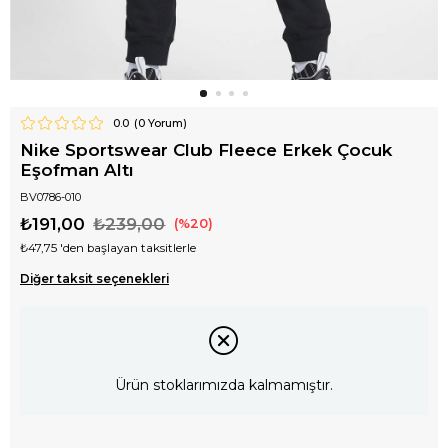
0.0
(
0
Yorum)
Nike Sportswear Club Fleece Erkek Çocuk
Eşofman Altı
BV0786-010
₺191,00
₺239,00
20
₺47,75
'den başlayan taksitlerle
Diğer taksit seçenekleri
Ürün stoklarımızda kalmamıştır.