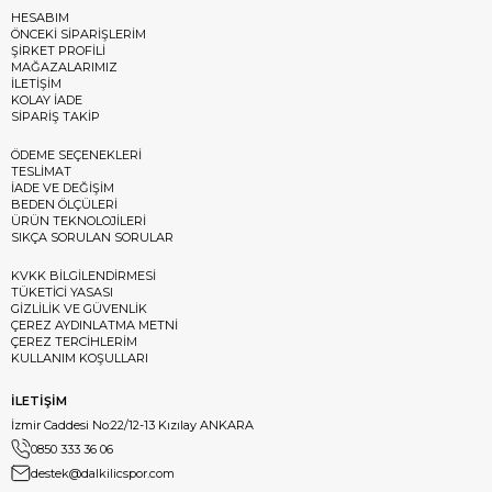
HESABIM
ÖNCEKİ SİPARİŞLERİM
ŞİRKET PROFİLİ
MAĞAZALARIMIZ
İLETİŞİM
KOLAY İADE
SİPARİŞ TAKİP
ÖDEME SEÇENEKLERİ
TESLİMAT
İADE VE DEĞİŞİM
BEDEN ÖLÇÜLERİ
ÜRÜN TEKNOLOJİLERİ
SIKÇA SORULAN SORULAR
KVKK BİLGİLENDİRMESİ
TÜKETİCİ YASASI
GİZLİLİK VE GÜVENLİK
ÇEREZ AYDINLATMA METNİ
ÇEREZ TERCİHLERİM
KULLANIM KOŞULLARI
İLETİŞİM
İzmir Caddesi No:22/12-13 Kızılay ANKARA
0850 333 36 06
destek@dalkilicspor.com