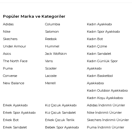
Popüler Marka ve Kategoriler
Adidas
Columbia
Kadın Ayakkabı
Nike
Salomon
Kadın Spor Ayakkabı
Skechers
Reebok
Kadın Bot
Under Armour
Hummel
Kadın Çizme
Asics
Jack Wolfskin
Kadın Sandalet
The North Face
Vans
Kadın Günlük Spor
Puma
Scooter
Ayakkabı
Converse
Lacoste
Kadın Basketbol
New Balance
Merrell
Ayakkabısı
Kadın Outdoor Ayakkabısı
Kadın Koşu Ayakkabısı
Erkek Ayakkabı
Kız Çocuk Ayakkabı
Adidas İndirimli Ürünler
Erkek Spor Ayakkabı
Kız Çocuk Sandalet
Nike İndirimli Ürünler
Erkek Bot
Erkek Çocuk Terlik
Skechers İndirimli Ürünler
Erkek Sandalet
Bebek Spor Ayakkabı
Puma İndirimli Ürünler