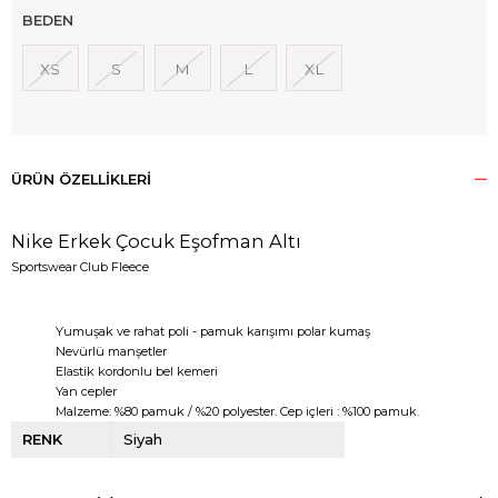
BEDEN
XS
S
M
L
XL
ÜRÜN ÖZELLIKLERI
Nike Erkek Çocuk Eşofman Altı
Sportswear Club Fleece
Yumuşak ve rahat poli - pamuk karışımı polar kumaş
Nevürlü manşetler
Elastik kordonlu bel kemeri
Yan cepler
Malzeme: %80 pamuk / %20 polyester. Cep içleri : %100 pamuk.
RENK
Siyah