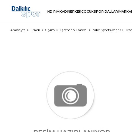
İNDİRİM
KADIN
ERKEK
ÇOCUK
SPOR DALLARI
MARKA
Anasayfa
Erkek
Giyim
Eşofman Takımı
Nike Sportswear CE Tra