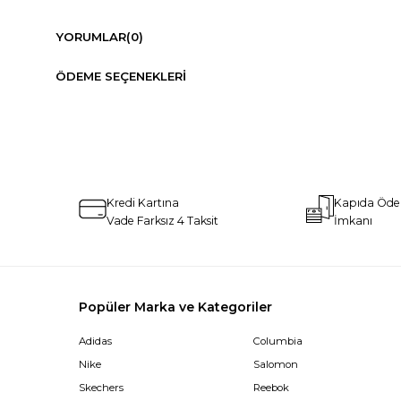
YORUMLAR
(0)
ÖDEME SEÇENEKLERI
Kredi Kartına
Kapıda Öd
Vade Farksız 4 Taksit
İmkanı
Popüler Marka ve Kategoriler
Adidas
Columbia
Nike
Salomon
Skechers
Reebok