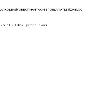
LAR
KOLEKSİYON
EKİPMAN
TAKIM SPORLARI
ATLETİZM
BLOG
ck Suit FLC Erkek Eşofman Takımı