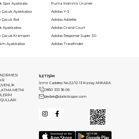
k Spor Ayakkabı
Puma İndirimli Ürünler
k Çocuk Ayakkabısı
Adidas Y-3
k Çocuk Bot
Adidas Adilette
k Ayakkabısı
Adidas Grand Court
k Çocuk Krampon
Adidas Response Super 3.0
dım Ayakkabısı
Adidas Tracefinder
ENDİRMESİ
İLETİŞİM
ASI
İzmir Caddesi No:22/12-13 Kızılay ANKARA
GÜVENLİK
0850 333 36 06
LATMA METNİ
HLERİM
destek@dalkilicspor.com
OŞULLARI