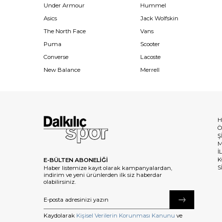
Under Armour
Hummel
Asics
Jack Wolfskin
The North Face
Vans
Puma
Scooter
Converse
Lacoste
New Balance
Merrell
H
Ö
Ş
M
İ
K
E-BÜLTEN ABONELİĞİ
S
Haber listemize kayıt olarak kampanyalardan,
indirim ve yeni ürünlerden ilk siz haberdar
olabilirsiniz.
Kaydolarak
Kişisel Verilerin Korunması Kanunu
ve