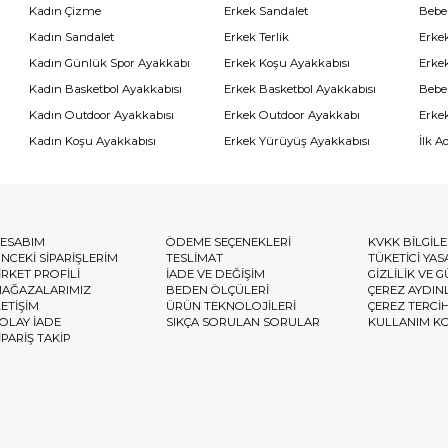
Kadın Çizme
Erkek Sandalet
Bebe
Kadın Sandalet
Erkek Terlik
Erke
Kadın Günlük Spor Ayakkabı
Erkek Koşu Ayakkabısı
Erke
Kadın Basketbol Ayakkabısı
Erkek Basketbol Ayakkabısı
Bebe
Kadın Outdoor Ayakkabısı
Erkek Outdoor Ayakkabı
Erke
Kadın Koşu Ayakkabısı
Erkek Yürüyüş Ayakkabısı
İlk A
ESABIM
ÖDEME SEÇENEKLERİ
KVKK BİLGİL
NCEKİ SİPARİŞLERİM
TESLİMAT
TÜKETİCİ YAS
İRKET PROFİLİ
İADE VE DEĞİŞİM
GİZLİLİK VE 
AĞAZALARIMIZ
BEDEN ÖLÇÜLERİ
ÇEREZ AYDIN
LETİŞİM
ÜRÜN TEKNOLOJİLERİ
ÇEREZ TERCİ
OLAY İADE
SIKÇA SORULAN SORULAR
KULLANIM K
İPARİŞ TAKİP