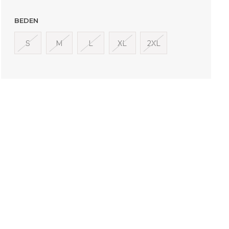
BEDEN
S
M
L
XL
2XL