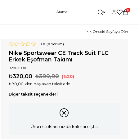
0
< < Önceki Sayfaya Dön
0.0
(
0
Yorum)
Nike Sportswear CE Track Suit FLC
Erkek Eşofman Takımı
928125-010
₺320,00
₺399,90
20
₺80,00
'den başlayan taksitlerle
Diğer taksit seçenekleri
Ürün stoklarımızda kalmamıştır.