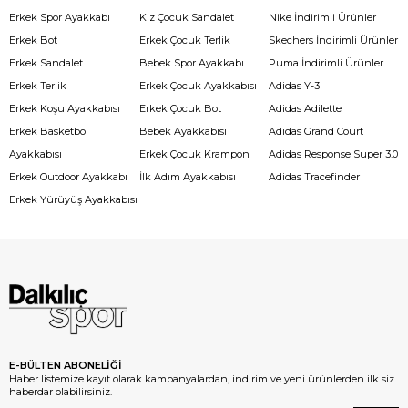
Erkek Spor Ayakkabı
Kız Çocuk Sandalet
Nike İndirimli Ürünler
Erkek Bot
Erkek Çocuk Terlik
Skechers İndirimli Ürünler
Erkek Sandalet
Bebek Spor Ayakkabı
Puma İndirimli Ürünler
Erkek Terlik
Erkek Çocuk Ayakkabısı
Adidas Y-3
Erkek Koşu Ayakkabısı
Erkek Çocuk Bot
Adidas Adilette
Erkek Basketbol
Bebek Ayakkabısı
Adidas Grand Court
Ayakkabısı
Erkek Çocuk Krampon
Adidas Response Super 3.0
Erkek Outdoor Ayakkabı
İlk Adım Ayakkabısı
Adidas Tracefinder
Erkek Yürüyüş Ayakkabısı
E-BÜLTEN ABONELİĞİ
Haber listemize kayıt olarak kampanyalardan, indirim ve yeni ürünlerden ilk siz
haberdar olabilirsiniz.