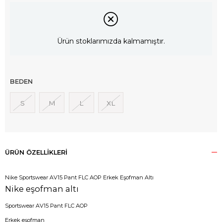
Ürün stoklarımızda kalmamıştır.
BEDEN
S
M
L
XL
ÜRÜN ÖZELLIKLERI
Nike Sportswear AV15 Pant FLC AOP Erkek Eşofman Altı
Nike eşofman altı
Sportswear AV15 Pant FLC AOP
Erkek eşofman