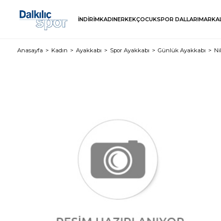
İNDİRİM
KADIN
ERKEK
ÇOCUK
SPOR DALLARI
MARKA
Anasayfa
Kadın
Ayakkabı
Spor Ayakkabı
Günlük Ayakkabı
Ni