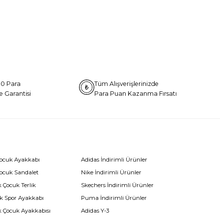
0 Para
Tüm Alışverişlerinizde
e Garantisi
Para Puan Kazanma Fırsatı
Çocuk Ayakkabı
Adidas İndirimli Ürünler
Çocuk Sandalet
Nike İndirimli Ürünler
 Çocuk Terlik
Skechers İndirimli Ürünler
k Spor Ayakkabı
Puma İndirimli Ürünler
k Çocuk Ayakkabısı
Adidas Y-3