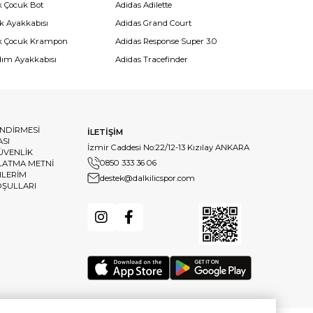
k Çocuk Bot
Adidas Adilette
k Ayakkabısı
Adidas Grand Court
k Çocuk Krampon
Adidas Response Super 3.0
dım Ayakkabısı
Adidas Tracefinder
ENDİRMESİ
İLETİŞİM
ASI
İzmir Caddesi No:22/12-13 Kızılay ANKARA
GÜVENLİK
0850 333 36 06
LATMA METNİ
HLERİM
destek@dalkilicspor.com
OŞULLARI