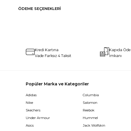
ÖDEME SEÇENEKLERI
Kredi Kartına
Kapıda Öd
Vade Farksız 4 Taksit
İmkanı
Popüler Marka ve Kategoriler
Adidas
Columbia
Nike
Salomon
Skechers
Reebok
Under Armour
Hummel
Asics
Jack Wolfskin