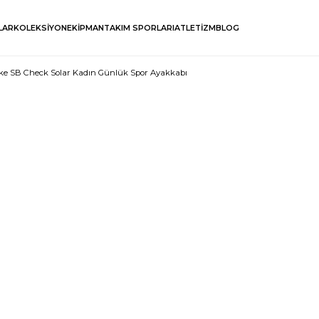
LAR
KOLEKSİYON
EKİPMAN
TAKIM SPORLARI
ATLETİZM
BLOG
ke SB Check Solar Kadın Günlük Spor Ayakkabı