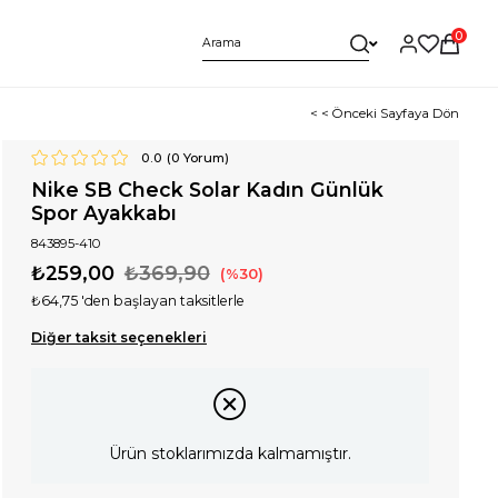
0
< < Önceki Sayfaya Dön
0.0
(
0
Yorum)
Nike SB Check Solar Kadın Günlük
Spor Ayakkabı
843895-410
₺259,00
₺369,90
30
₺64,75
'den başlayan taksitlerle
Diğer taksit seçenekleri
Ürün stoklarımızda kalmamıştır.