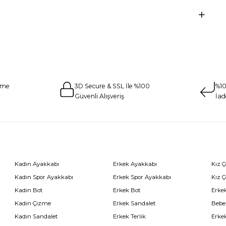
eme
3D Secure & SSL İle %100
%10
Güvenli Alışveriş
İad
Kadın Ayakkabı
Erkek Ayakkabı
Kız 
Kadın Spor Ayakkabı
Erkek Spor Ayakkabı
Kız 
Kadın Bot
Erkek Bot
Erkek
Kadın Çizme
Erkek Sandalet
Bebe
Kadın Sandalet
Erkek Terlik
Erke