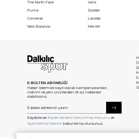
The North Face
Vans
Puma
Scooter
Converse
Lacoste
New Balance
Merrell
H
Ö
Ş
M
İ
K
E-BÜLTEN ABONELİĞİ
S
Haber listemize kayıt olarak kampanyalardan,
indirim ve yeni ürünlerden ilk siz haberdar
olabilirsiniz.
Kaydolarak
Kişisel Verilerin Korunması Kanunu
ve
Aydınlatma Metnini
kabul etmiş olursunuz.