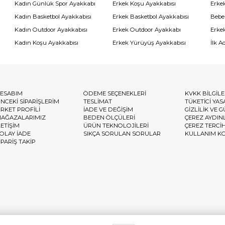
Kadın Günlük Spor Ayakkabı
Erkek Koşu Ayakkabısı
Erke
Kadın Basketbol Ayakkabısı
Erkek Basketbol Ayakkabısı
Bebe
Kadın Outdoor Ayakkabısı
Erkek Outdoor Ayakkabı
Erke
Kadın Koşu Ayakkabısı
Erkek Yürüyüş Ayakkabısı
İlk A
ESABIM
ÖDEME SEÇENEKLERİ
KVKK BİLGİL
NCEKİ SİPARİŞLERİM
TESLİMAT
TÜKETİCİ YAS
İRKET PROFİLİ
İADE VE DEĞİŞİM
GİZLİLİK VE 
AĞAZALARIMIZ
BEDEN ÖLÇÜLERİ
ÇEREZ AYDIN
LETİŞİM
ÜRÜN TEKNOLOJİLERİ
ÇEREZ TERCİ
OLAY İADE
SIKÇA SORULAN SORULAR
KULLANIM K
İPARİŞ TAKİP