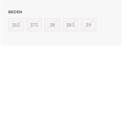
BEDEN
36.5
37.5
38
38.5
39