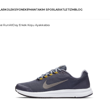
LAR
KOLEKSİYON
EKİPMAN
TAKIM SPORLARI
ATLETİZM
BLOG
ke RunAllDay Erkek Koşu Ayakkabısı