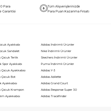
0 Para
Tüm Alışverişlerinizde
e Garantisi
Para Puan Kazanma Fırsatı
Çocuk Ayakkabı
Adidas İndirimli Ürünler
Çocuk Sandalet
Nike İndirimli Ürünler
 Çocuk Terlik
Skechers İndirimli Ürünler
k Spor Ayakkabı
Puma İndirimli Ürünler
k Çocuk Ayakkabısı
Adidas Y-3
k Çocuk Bot
Adidas Adilette
k Ayakkabısı
Adidas Grand Court
k Çocuk Krampon
Adidas Response Super 3.0
dım Ayakkabısı
Adidas Tracefinder