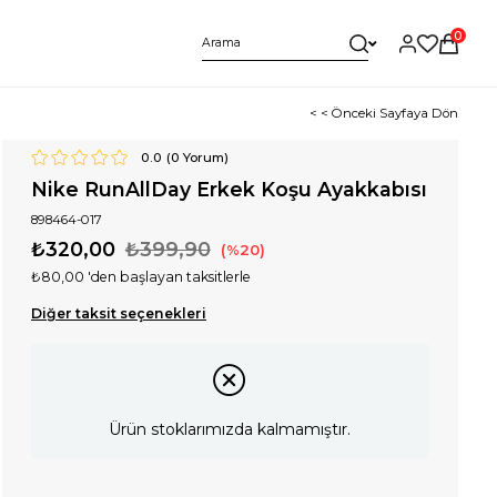
0
< < Önceki Sayfaya Dön
0.0
(
0
Yorum)
Nike RunAllDay Erkek Koşu Ayakkabısı
898464-017
₺320,00
₺399,90
20
₺80,00
'den başlayan taksitlerle
Diğer taksit seçenekleri
Ürün stoklarımızda kalmamıştır.