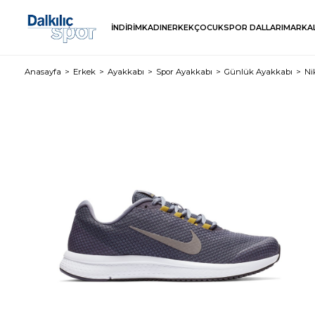
İNDİRİM
KADIN
ERKEK
ÇOCUK
SPOR DALLARI
MARKA
Anasayfa
Erkek
Ayakkabı
Spor Ayakkabı
Günlük Ayakkabı
Ni