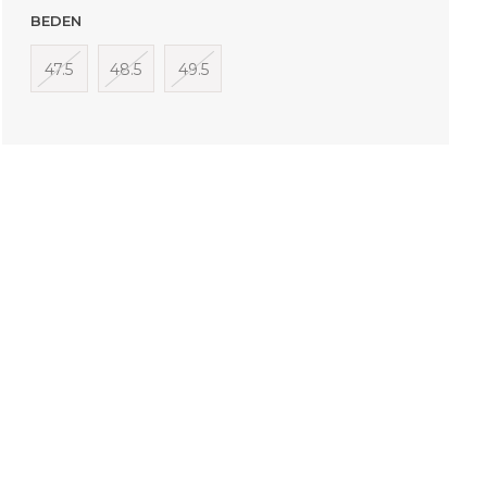
BEDEN
47.5
48.5
49.5