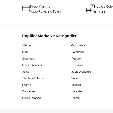
Kredi Kartına
Kapıda Öd
Vade Farksız 4 Taksit
İmkanı
Popüler Marka ve Kategoriler
Adidas
Columbia
Nike
Salomon
Skechers
Reebok
Under Armour
Hummel
Asics
Jack Wolfskin
The North Face
Vans
Puma
Scooter
Converse
Lacoste
New Balance
Merrell