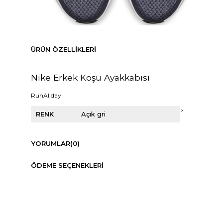
ÜRÜN ÖZELLIKLERI
Nike Erkek Koşu Ayakkabısı
RunAllday
>
RENK
Açık gri
YORUMLAR
(0)
ÖDEME SEÇENEKLERI