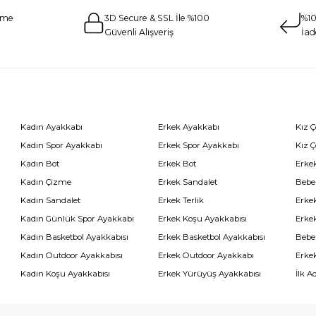
eme
3D Secure & SSL İle %100
%10
Güvenli Alışveriş
İad
Kadın Ayakkabı
Erkek Ayakkabı
Kız 
Kadın Spor Ayakkabı
Erkek Spor Ayakkabı
Kız 
Kadın Bot
Erkek Bot
Erkek
Kadın Çizme
Erkek Sandalet
Bebe
Kadın Sandalet
Erkek Terlik
Erke
Kadın Günlük Spor Ayakkabı
Erkek Koşu Ayakkabısı
Erke
Kadın Basketbol Ayakkabısı
Erkek Basketbol Ayakkabısı
Bebe
Kadın Outdoor Ayakkabısı
Erkek Outdoor Ayakkabı
Erke
Kadın Koşu Ayakkabısı
Erkek Yürüyüş Ayakkabısı
İlk A