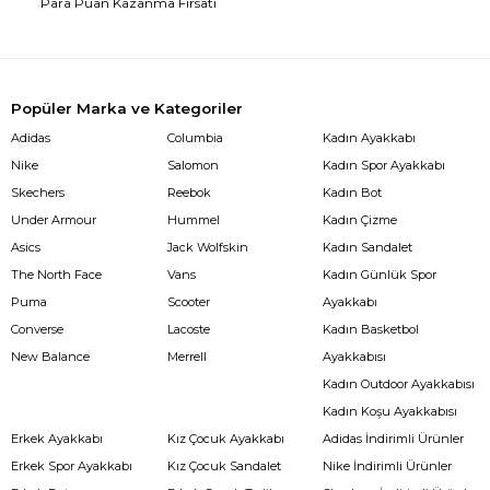
Para Puan Kazanma Fırsatı
Popüler Marka ve Kategoriler
Adidas
Columbia
Kadın Ayakkabı
Nike
Salomon
Kadın Spor Ayakkabı
Skechers
Reebok
Kadın Bot
Under Armour
Hummel
Kadın Çizme
Asics
Jack Wolfskin
Kadın Sandalet
The North Face
Vans
Kadın Günlük Spor
Puma
Scooter
Ayakkabı
Converse
Lacoste
Kadın Basketbol
New Balance
Merrell
Ayakkabısı
Kadın Outdoor Ayakkabısı
Kadın Koşu Ayakkabısı
Erkek Ayakkabı
Kız Çocuk Ayakkabı
Adidas İndirimli Ürünler
Erkek Spor Ayakkabı
Kız Çocuk Sandalet
Nike İndirimli Ürünler