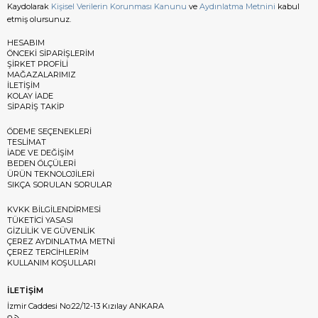
Kaydolarak
Kişisel Verilerin Korunması Kanunu
ve
Aydınlatma Metnini
kabul
etmiş olursunuz.
HESABIM
ÖNCEKİ SİPARİŞLERİM
ŞİRKET PROFİLİ
MAĞAZALARIMIZ
İLETİŞİM
KOLAY İADE
SİPARİŞ TAKİP
ÖDEME SEÇENEKLERİ
TESLİMAT
İADE VE DEĞİŞİM
BEDEN ÖLÇÜLERİ
ÜRÜN TEKNOLOJİLERİ
SIKÇA SORULAN SORULAR
KVKK BİLGİLENDİRMESİ
TÜKETİCİ YASASI
GİZLİLİK VE GÜVENLİK
ÇEREZ AYDINLATMA METNİ
ÇEREZ TERCİHLERİM
KULLANIM KOŞULLARI
İLETİŞİM
İzmir Caddesi No:22/12-13 Kızılay ANKARA