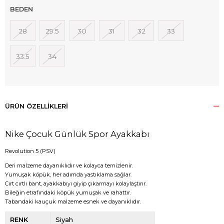
BEDEN
28
29.5
30
31
32
33
33.5
34
ÜRÜN ÖZELLIKLERI
Nike Çocuk Günlük Spor Ayakkabı
Revolution 5 (PSV)
Deri malzeme dayanıklıdır ve kolayca temizlenir.
Yumuşak köpük, her adımda yastıklama sağlar.
Cırt cırtlı bant, ayakkabıyı giyip çıkarmayı kolaylaştırır.
Bileğin etrafındaki köpük yumuşak ve rahattır.
Tabandaki kauçuk malzeme esnek ve dayanıklıdır.
RENK
Siyah