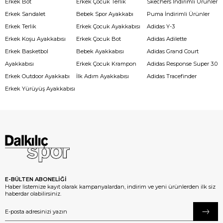
Erkek Bot
Erkek Çocuk Terlik
Skechers İndirimli Ürünler
Erkek Sandalet
Bebek Spor Ayakkabı
Puma İndirimli Ürünler
Erkek Terlik
Erkek Çocuk Ayakkabısı
Adidas Y-3
Erkek Koşu Ayakkabısı
Erkek Çocuk Bot
Adidas Adilette
Erkek Basketbol
Bebek Ayakkabısı
Adidas Grand Court
Ayakkabısı
Erkek Çocuk Krampon
Adidas Response Super 3.0
Erkek Outdoor Ayakkabı
İlk Adım Ayakkabısı
Adidas Tracefinder
Erkek Yürüyüş Ayakkabısı
E-BÜLTEN ABONELİĞİ
Haber listemize kayıt olarak kampanyalardan, indirim ve yeni ürünlerden ilk siz
haberdar olabilirsiniz.