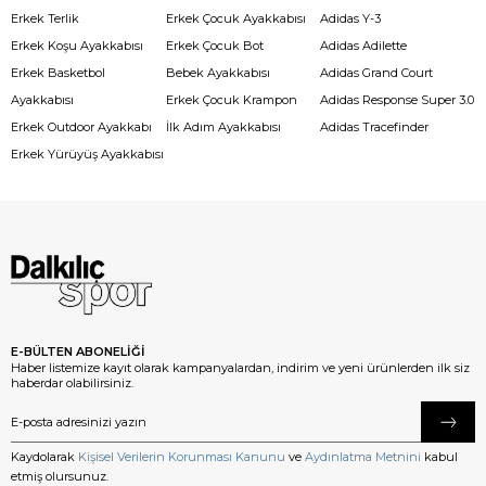
Erkek Terlik
Erkek Çocuk Ayakkabısı
Adidas Y-3
Erkek Koşu Ayakkabısı
Erkek Çocuk Bot
Adidas Adilette
Erkek Basketbol
Bebek Ayakkabısı
Adidas Grand Court
Ayakkabısı
Erkek Çocuk Krampon
Adidas Response Super 3.0
Erkek Outdoor Ayakkabı
İlk Adım Ayakkabısı
Adidas Tracefinder
Erkek Yürüyüş Ayakkabısı
E-BÜLTEN ABONELİĞİ
Haber listemize kayıt olarak kampanyalardan, indirim ve yeni ürünlerden ilk siz
haberdar olabilirsiniz.
Kaydolarak
Kişisel Verilerin Korunması Kanunu
ve
Aydınlatma Metnini
kabul
etmiş olursunuz.