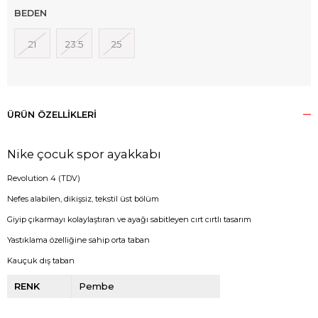
BEDEN
21
23.5
25
ÜRÜN ÖZELLIKLERI
Nike çocuk spor ayakkabı
Revolution 4 (TDV)
Nefes alabilen, dikişsiz, tekstil üst bölüm
Giyip çıkarmayı kolaylaştıran ve ayağı sabitleyen cırt cırtlı tasarım
Yastıklama özelliğine sahip orta taban
Kauçuk dış taban
RENK
Pembe