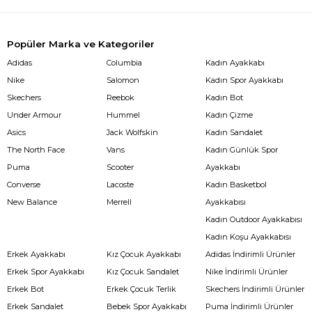
Popüler Marka ve Kategoriler
Adidas
Columbia
Kadın Ayakkabı
Nike
Salomon
Kadın Spor Ayakkabı
Skechers
Reebok
Kadın Bot
Under Armour
Hummel
Kadın Çizme
Asics
Jack Wolfskin
Kadın Sandalet
The North Face
Vans
Kadın Günlük Spor
Puma
Scooter
Ayakkabı
Converse
Lacoste
Kadın Basketbol
New Balance
Merrell
Ayakkabısı
Kadın Outdoor Ayakkabısı
Kadın Koşu Ayakkabısı
Erkek Ayakkabı
Kız Çocuk Ayakkabı
Adidas İndirimli Ürünler
Erkek Spor Ayakkabı
Kız Çocuk Sandalet
Nike İndirimli Ürünler
Erkek Bot
Erkek Çocuk Terlik
Skechers İndirimli Ürünler
Erkek Sandalet
Bebek Spor Ayakkabı
Puma İndirimli Ürünler