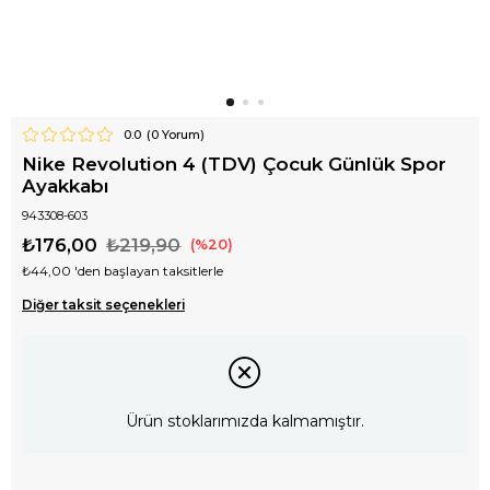
0.0
(
0
Yorum)
Nike Revolution 4 (TDV) Çocuk Günlük Spor
Ayakkabı
943308-603
₺176,00
₺219,90
20
₺44,00
'den başlayan taksitlerle
Diğer taksit seçenekleri
Ürün stoklarımızda kalmamıştır.