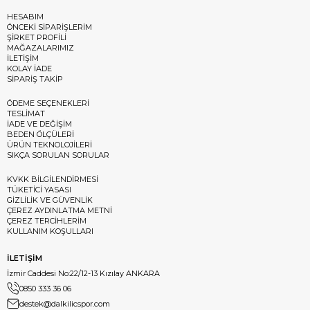
HESABIM
ÖNCEKİ SİPARİŞLERİM
ŞİRKET PROFİLİ
MAĞAZALARIMIZ
İLETİŞİM
KOLAY İADE
SİPARİŞ TAKİP
ÖDEME SEÇENEKLERİ
TESLİMAT
İADE VE DEĞİŞİM
BEDEN ÖLÇÜLERİ
ÜRÜN TEKNOLOJİLERİ
SIKÇA SORULAN SORULAR
KVKK BİLGİLENDİRMESİ
TÜKETİCİ YASASI
GİZLİLİK VE GÜVENLİK
ÇEREZ AYDINLATMA METNİ
ÇEREZ TERCİHLERİM
KULLANIM KOŞULLARI
İLETİŞİM
İzmir Caddesi No:22/12-13 Kızılay ANKARA
0850 333 36 06
destek@dalkilicspor.com