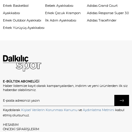
Erkek Basketbol
Bebek Ayakkabısı
Adidas Grand Court
Ayakkabısı
Erkek Çocuk Krampon
Adidas Response Super 3.0
Erkek Outdoor Ayakkabı
İlk Adım Ayakkabısı
Adidas Tracefinder
Erkek Yürüyüş Ayakkabısı
E-BÜLTEN ABONELİĞİ
Haber listemize kayıt olarak kampanyalardan, indirim ve yeni ürünlerden ilk siz
haberdar olabilirsiniz.
Kaydolarak
Kişisel Verilerin Korunması Kanunu
ve
Aydınlatma Metnini
kabul
etmiş olursunuz.
HESABIM
ÖNCEKİ SİPARİŞLERİM