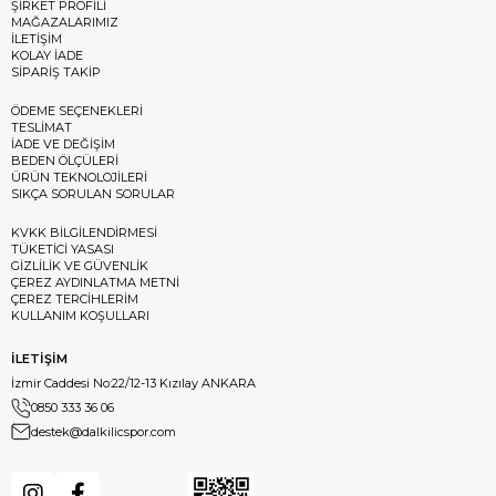
ŞİRKET PROFİLİ
MAĞAZALARIMIZ
İLETİŞİM
KOLAY İADE
SİPARİŞ TAKİP
ÖDEME SEÇENEKLERİ
TESLİMAT
İADE VE DEĞİŞİM
BEDEN ÖLÇÜLERİ
ÜRÜN TEKNOLOJİLERİ
SIKÇA SORULAN SORULAR
KVKK BİLGİLENDİRMESİ
TÜKETİCİ YASASI
GİZLİLİK VE GÜVENLİK
ÇEREZ AYDINLATMA METNİ
ÇEREZ TERCİHLERİM
KULLANIM KOŞULLARI
İLETİŞİM
İzmir Caddesi No:22/12-13 Kızılay ANKARA
0850 333 36 06
destek@dalkilicspor.com