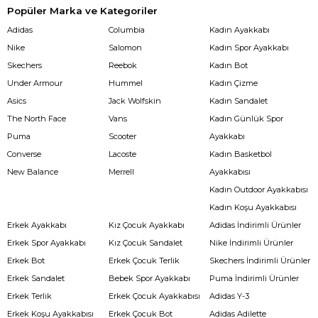
Popüler Marka ve Kategoriler
Adidas
Columbia
Kadın Ayakkabı
Nike
Salomon
Kadın Spor Ayakkabı
Skechers
Reebok
Kadın Bot
Under Armour
Hummel
Kadın Çizme
Asics
Jack Wolfskin
Kadın Sandalet
The North Face
Vans
Kadın Günlük Spor
Puma
Scooter
Ayakkabı
Converse
Lacoste
Kadın Basketbol
New Balance
Merrell
Ayakkabısı
Kadın Outdoor Ayakkabısı
Kadın Koşu Ayakkabısı
Erkek Ayakkabı
Kız Çocuk Ayakkabı
Adidas İndirimli Ürünler
Erkek Spor Ayakkabı
Kız Çocuk Sandalet
Nike İndirimli Ürünler
Erkek Bot
Erkek Çocuk Terlik
Skechers İndirimli Ürünler
Erkek Sandalet
Bebek Spor Ayakkabı
Puma İndirimli Ürünler
Erkek Terlik
Erkek Çocuk Ayakkabısı
Adidas Y-3
Erkek Koşu Ayakkabısı
Erkek Çocuk Bot
Adidas Adilette