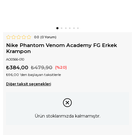
0.0
(
0
Yorum)
Nike Phantom Venom Academy FG Erkek
Krampon
AO0566-010
₺384,00
₺479,90
20
₺96,00
'den başlayan taksitlerle
Diğer taksit seçenekleri
Ürün stoklarımızda kalmamıştır.