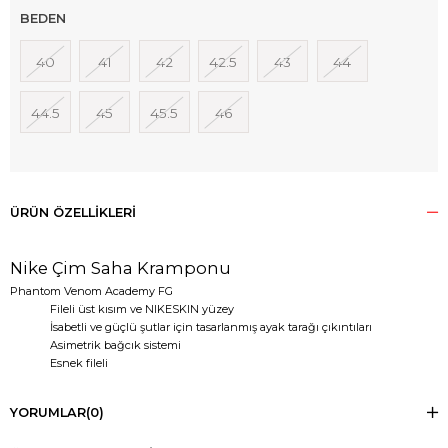
BEDEN
40
41
42
42.5
43
44
44.5
45
45.5
46
ÜRÜN ÖZELLIKLERI
Nike Çim Saha Kramponu
Phantom Venom Academy FG
Fileli üst kısım ve NIKESKIN yüzey
İsabetli ve güçlü şutlar için tasarlanmış ayak tarağı çıkıntıları
Asimetrik bağcık sistemi
Esnek fileli
YORUMLAR
(0)