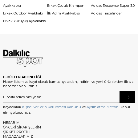
Ayakkabısı
Erkek Çocuk Krampon
Adidas Response Super 3.0
Erkek Outdoor Ayakkabı
İlk Adım Ayakkabısı
Adidas Tracefinder
Erkek Yürüyüş Ayakkabısı
E-BÜLTEN ABONELİĞİ
Haber listemize kayıt olarak kampanyalardan, indirim ve yeni ürünlerden ilk siz
haberdar olabilirsiniz.
Kaydolarak
Kişisel Verilerin Korunması Kanunu
ve
Aydınlatma Metnini
kabul
etmiş olursunuz.
HESABIM
ÖNCEKİ SİPARİŞLERİM
ŞİRKET PROFİLİ
MAĞAZALARIMIZ