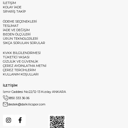
İLETİŞİM
KOLAY İADE
SİPARİŞ TAKİP
ÖDEME SEÇENEKLERİ
TESLİMAT
İADE VE DEĞİŞİM
BEDEN ÖLÇÜLERİ
ÜRÜN TEKNOLOJİLERİ
SIKÇA SORULAN SORULAR
KVKK BİLGİLENDİRMESİ
TÜKETİCİ YASASI
GİZLİLİK VE GÜVENLİK
ÇEREZ AYDINLATMA METNİ
ÇEREZ TERCİHLERİM
KULLANIM KOŞULLARI
İLETİŞİM
İzmir Caddesi No:22/12-13 Kızılay ANKARA
0850 333 36 06
destek@dalkilicspor.com