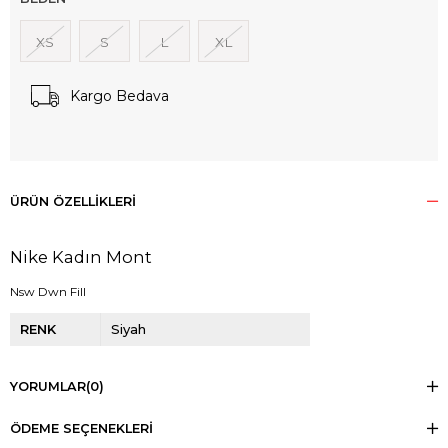
XS
S
L
XL
Kargo Bedava
ÜRÜN ÖZELLIKLERI
Nike Kadın Mont
Nsw Dwn Fill
RENK
Siyah
YORUMLAR
(0)
ÖDEME SEÇENEKLERI