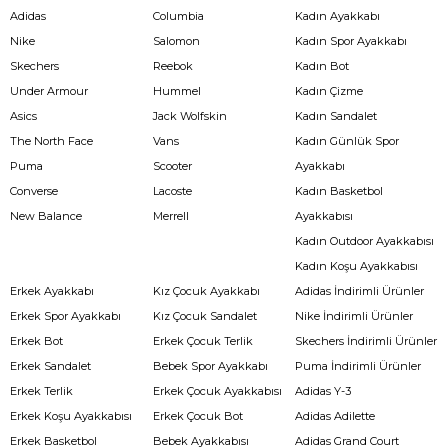
Adidas
Columbia
Kadın Ayakkabı
Nike
Salomon
Kadın Spor Ayakkabı
Skechers
Reebok
Kadın Bot
Under Armour
Hummel
Kadın Çizme
Asics
Jack Wolfskin
Kadın Sandalet
The North Face
Vans
Kadın Günlük Spor
Puma
Scooter
Ayakkabı
Converse
Lacoste
Kadın Basketbol
New Balance
Merrell
Ayakkabısı
Kadın Outdoor Ayakkabısı
Kadın Koşu Ayakkabısı
Erkek Ayakkabı
Kız Çocuk Ayakkabı
Adidas İndirimli Ürünler
Erkek Spor Ayakkabı
Kız Çocuk Sandalet
Nike İndirimli Ürünler
Erkek Bot
Erkek Çocuk Terlik
Skechers İndirimli Ürünler
Erkek Sandalet
Bebek Spor Ayakkabı
Puma İndirimli Ürünler
Erkek Terlik
Erkek Çocuk Ayakkabısı
Adidas Y-3
Erkek Koşu Ayakkabısı
Erkek Çocuk Bot
Adidas Adilette
Erkek Basketbol
Bebek Ayakkabısı
Adidas Grand Court