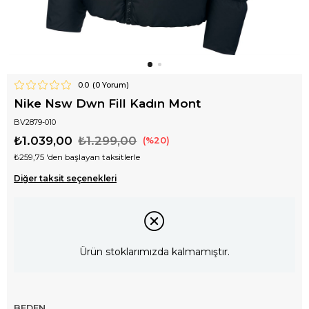
0.0
(
0
Yorum)
Nike Nsw Dwn Fill Kadın Mont
BV2879-010
₺1.039,00
₺1.299,00
20
₺259,75
'den başlayan taksitlerle
Diğer taksit seçenekleri
Ürün stoklarımızda kalmamıştır.
BEDEN