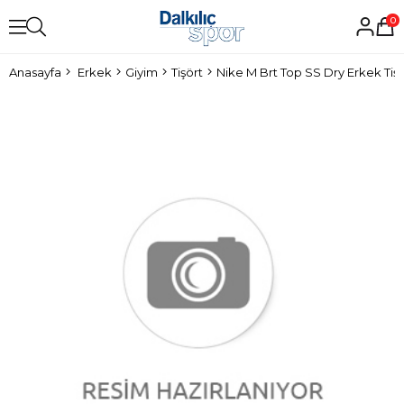
0
Anasayfa
Erkek
Giyim
Tişört
Nike M Brt Top SS Dry Erkek Tişö