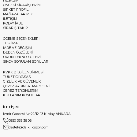
HESABIM
ÖNCEKİ SİPARİŞLERİM
ŞİRKET PROFİLİ
MAĞAZALARIMIZ
İLETİŞİM
KOLAY İADE
SİPARİŞ TAKİP
ÖDEME SEÇENEKLERİ
TESLİMAT
İADE VE DEĞİŞİM
BEDEN ÖLÇÜLERİ
ÜRÜN TEKNOLOJİLERİ
SIKÇA SORULAN SORULAR
KVKK BİLGİLENDİRMESİ
TÜKETİCİ YASASI
GİZLİLİK VE GÜVENLİK
ÇEREZ AYDINLATMA METNİ
ÇEREZ TERCİHLERİM
KULLANIM KOŞULLARI
İLETİŞİM
İzmir Caddesi No:22/12-13 Kızılay ANKARA
0850 333 36 06
destek@dalkilicspor.com