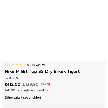
0.0
(
0
Yorum)
Nike M Brt Top SS Dry Erkek Tişört
832864-399
₺112,00
₺139,90
20
₺28,00
'den başlayan taksitlerle
Diğer taksit seçenekleri