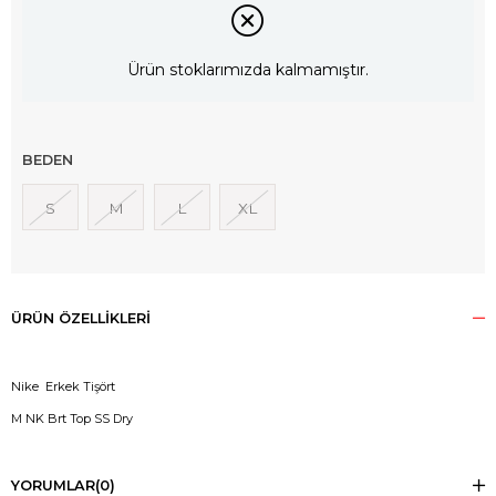
Ürün stoklarımızda kalmamıştır.
BEDEN
S
M
L
XL
ÜRÜN ÖZELLIKLERI
Nike Erkek Tişört
M NK Brt Top SS Dry
YORUMLAR
(0)