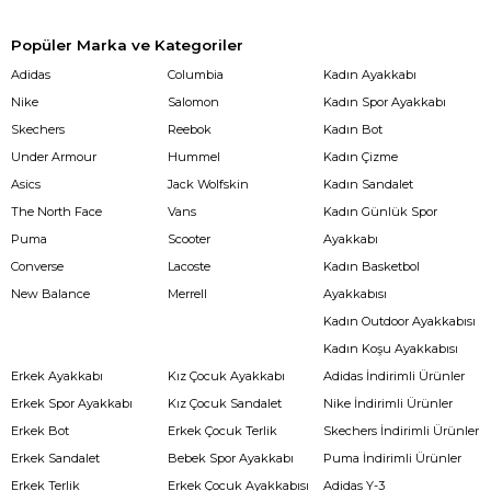
Popüler Marka ve Kategoriler
Adidas
Columbia
Kadın Ayakkabı
Nike
Salomon
Kadın Spor Ayakkabı
Skechers
Reebok
Kadın Bot
Under Armour
Hummel
Kadın Çizme
Asics
Jack Wolfskin
Kadın Sandalet
The North Face
Vans
Kadın Günlük Spor
Puma
Scooter
Ayakkabı
Converse
Lacoste
Kadın Basketbol
New Balance
Merrell
Ayakkabısı
Kadın Outdoor Ayakkabısı
Kadın Koşu Ayakkabısı
Erkek Ayakkabı
Kız Çocuk Ayakkabı
Adidas İndirimli Ürünler
Erkek Spor Ayakkabı
Kız Çocuk Sandalet
Nike İndirimli Ürünler
Erkek Bot
Erkek Çocuk Terlik
Skechers İndirimli Ürünler
Erkek Sandalet
Bebek Spor Ayakkabı
Puma İndirimli Ürünler
Erkek Terlik
Erkek Çocuk Ayakkabısı
Adidas Y-3