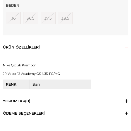
BEDEN
36
36.5
37.5
38.5
ÜRÜN ÖZELLIKLERI
Nike Çocuk Krampon
JR Vapor 12 Academy GS NJR FG/MG
RENK
Sarı
YORUMLAR
(0)
ÖDEME SEÇENEKLERI