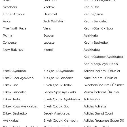
Skechers
Reebok
Kadın Bot
Under Armour
Hummel
Kadın Çizme
Asics
Jack Wolfskin
Kadın Sandalet
The North Face
Vans
Kadın Günlük Spor
Puma
Scooter
Ayakkabı
Converse
Lacoste
Kadın Basketbol
New Balance
Merrell
Ayakkabısı
Kadın Outdoor Ayakkabısı
Kadın Koşu Ayakkabısı
Erkek Ayakkabı
Kız Çocuk Ayakkabı
Adidas İndirimli Ürünler
Erkek Spor Ayakkabı
Kız Çocuk Sandalet
Nike İndirimli Ürünler
Erkek Bot
Erkek Çocuk Terlik
Skechers İndirimli Ürünler
Erkek Sandalet
Bebek Spor Ayakkabı
Puma İndirimli Ürünler
Erkek Terlik
Erkek Çocuk Ayakkabısı
Adidas Y-3
Erkek Koşu Ayakkabısı
Erkek Çocuk Bot
Adidas Adilette
Erkek Basketbol
Bebek Ayakkabısı
Adidas Grand Court
Ayakkabısı
Erkek Çocuk Krampon
Adidas Response Super 3.0