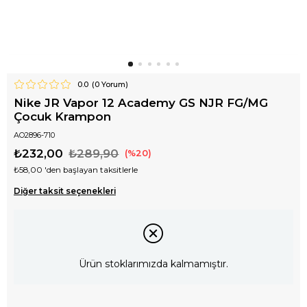
0.0
(
0
Yorum)
Nike JR Vapor 12 Academy GS NJR FG/MG
Çocuk Krampon
AO2896-710
₺232,00
₺289,90
20
₺58,00
'den başlayan taksitlerle
Diğer taksit seçenekleri
Ürün stoklarımızda kalmamıştır.