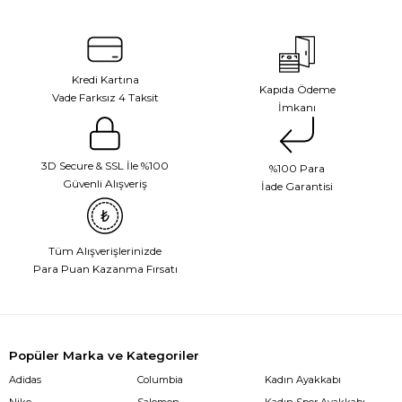
Kredi Kartına
Kapıda Ödeme
Vade Farksız 4 Taksit
İmkanı
3D Secure & SSL İle %100
%100 Para
Güvenli Alışveriş
İade Garantisi
Tüm Alışverişlerinizde
Para Puan Kazanma Fırsatı
Popüler Marka ve Kategoriler
Adidas
Columbia
Kadın Ayakkabı
Nike
Salomon
Kadın Spor Ayakkabı