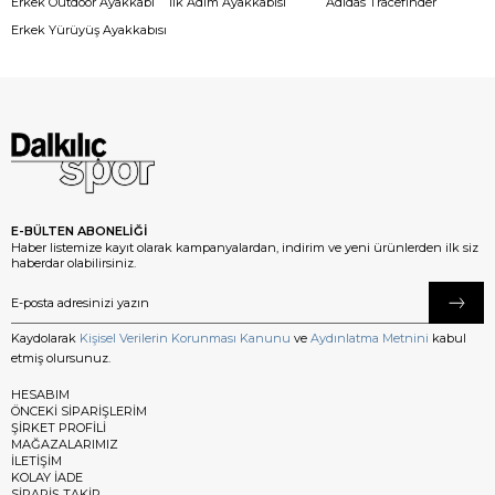
Erkek Outdoor Ayakkabı
İlk Adım Ayakkabısı
Adidas Tracefinder
Erkek Yürüyüş Ayakkabısı
E-BÜLTEN ABONELİĞİ
Haber listemize kayıt olarak kampanyalardan, indirim ve yeni ürünlerden ilk siz
haberdar olabilirsiniz.
Kaydolarak
Kişisel Verilerin Korunması Kanunu
ve
Aydınlatma Metnini
kabul
etmiş olursunuz.
HESABIM
ÖNCEKİ SİPARİŞLERİM
ŞİRKET PROFİLİ
MAĞAZALARIMIZ
İLETİŞİM
KOLAY İADE
SİPARİŞ TAKİP