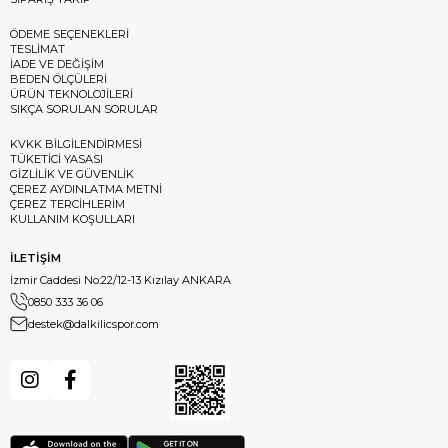
ÖDEME SEÇENEKLERİ
TESLİMAT
İADE VE DEĞİŞİM
BEDEN ÖLÇÜLERİ
ÜRÜN TEKNOLOJİLERİ
SIKÇA SORULAN SORULAR
KVKK BİLGİLENDİRMESİ
TÜKETİCİ YASASI
GİZLİLİK VE GÜVENLİK
ÇEREZ AYDINLATMA METNİ
ÇEREZ TERCİHLERİM
KULLANIM KOŞULLARI
İLETİŞİM
İzmir Caddesi No:22/12-13 Kızılay ANKARA
0850 333 36 06
destek@dalkilicspor.com