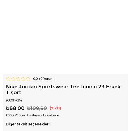
0.0
(
0
Yorum)
Nike Jordan Sportswear Tee Iconic 23 Erkek
Tişört
908011-094
₺88,00
₺109,90
20
₺22,00
'den başlayan taksitlerle
Diğer taksit seçenekleri