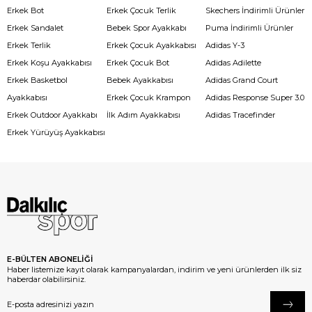
Erkek Bot
Erkek Çocuk Terlik
Skechers İndirimli Ürünler
Erkek Sandalet
Bebek Spor Ayakkabı
Puma İndirimli Ürünler
Erkek Terlik
Erkek Çocuk Ayakkabısı
Adidas Y-3
Erkek Koşu Ayakkabısı
Erkek Çocuk Bot
Adidas Adilette
Erkek Basketbol
Bebek Ayakkabısı
Adidas Grand Court
Ayakkabısı
Erkek Çocuk Krampon
Adidas Response Super 3.0
Erkek Outdoor Ayakkabı
İlk Adım Ayakkabısı
Adidas Tracefinder
Erkek Yürüyüş Ayakkabısı
E-BÜLTEN ABONELİĞİ
Haber listemize kayıt olarak kampanyalardan, indirim ve yeni ürünlerden ilk siz
haberdar olabilirsiniz.