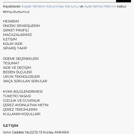
Kaydolarak
Kişisel Verilerin Korunması Kanunu
ve
Aydınlatma Metnini
kabul
etmiş olursunuz.
HESABIM
ÖNCEKİ SİPARİŞLERİM
ŞİRKET PROFİLİ
MAĞAZALARIMIZ
İLETİŞİM
KOLAY İADE
SİPARİŞ TAKİP
ÖDEME SEÇENEKLERİ
TESLİMAT
İADE VE DEĞİŞİM
BEDEN ÖLÇÜLERİ
ÜRÜN TEKNOLOJİLERİ
SIKÇA SORULAN SORULAR
KVKK BİLGİLENDİRMESİ
TÜKETİCİ YASASI
GİZLİLİK VE GÜVENLİK
ÇEREZ AYDINLATMA METNİ
ÇEREZ TERCİHLERİM
KULLANIM KOŞULLARI
İLETİŞİM
İzmir Caddesi No:22/12-13 Kızılay ANKARA