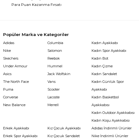
Para Puan Kazanma Fırsatı
Popüler Marka ve Kategoriler
Adidas
Columbia
Kadın Ayakkabı
Nike
Salomon
Kadın Spor Ayakkabı
Skechers
Reebok
Kadın Bot
Under Armour
Hummel
Kadın Çizme
Asics
Jack Wolfskin
Kadın Sandalet
The North Face
Vans
Kadın Günlük Spor
Puma
Scooter
Ayakkabı
Converse
Lacoste
Kadın Basketbol
New Balance
Merrell
Ayakkabısı
Kadın Outdoor Ayakkabısı
Kadın Koşu Ayakkabısı
Erkek Ayakkabı
Kız Çocuk Ayakkabı
Adidas İndirimli Ürünler
Erkek Spor Ayakkabı
Kız Çocuk Sandalet
Nike İndirimli Ürünler