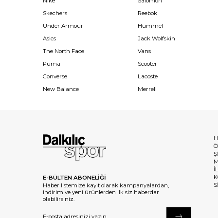
Nike
Salomon
Skechers
Reebok
Under Armour
Hummel
Asics
Jack Wolfskin
The North Face
Vans
Puma
Scooter
Converse
Lacoste
New Balance
Merrell
H
Ö
Ş
M
İ
K
E-BÜLTEN ABONELİĞİ
S
Haber listemize kayıt olarak kampanyalardan,
indirim ve yeni ürünlerden ilk siz haberdar
olabilirsiniz.