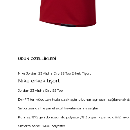
ÜRÜN ÖZELLIKLERI
Nike Jordan 23 Alpha Dry SS Top Erkek Tişört
Nike erkek tişört
Jordan 23 Alpha Dry SS Top
Dri-FIT teri vücuttan hızla uzaklaştırıp buharlaşmasını sağlayarak 
Sırt ortasında file panel aktif havalandırma sağlar
Kumaş: %75 geri dönüşümlü polyester, %13 organik pamuk, %12 rayo
Sırt orta panel: %100 polyester