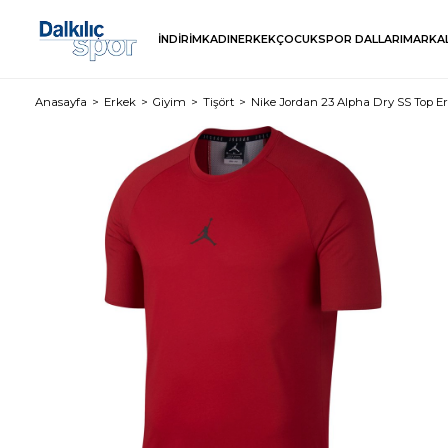
İNDİRİM
KADIN
ERKEK
ÇOCUK
SPOR DALLARI
MARKA
Anasayfa
Erkek
Giyim
Tişört
Nike Jordan 23 Alpha Dry SS Top Er