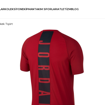
LAR
KOLEKSİYON
EKİPMAN
TAKIM SPORLARI
ATLETİZM
BLOG
kek Tişört