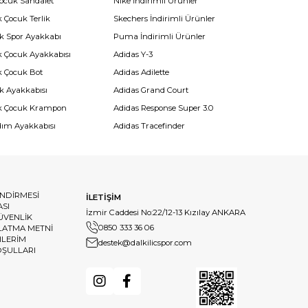
Çocuk Sandalet
Nike İndirimli Ürünler
 Çocuk Terlik
Skechers İndirimli Ürünler
k Spor Ayakkabı
Puma İndirimli Ürünler
k Çocuk Ayakkabısı
Adidas Y-3
k Çocuk Bot
Adidas Adilette
k Ayakkabısı
Adidas Grand Court
k Çocuk Krampon
Adidas Response Super 3.0
dım Ayakkabısı
Adidas Tracefinder
ENDİRMESİ
İLETİŞİM
ASI
İzmir Caddesi No:22/12-13 Kızılay ANKARA
GÜVENLİK
0850 333 36 06
LATMA METNİ
HLERİM
destek@dalkilicspor.com
OŞULLARI