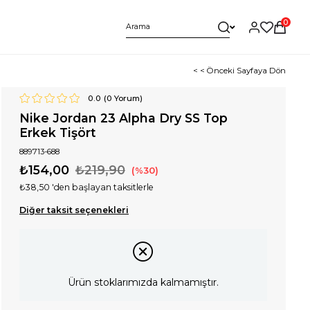
0
< < Önceki Sayfaya Dön
0.0
(
0
Yorum)
Nike Jordan 23 Alpha Dry SS Top
Erkek Tişört
889713-688
₺154,00
₺219,90
30
₺38,50
'den başlayan taksitlerle
Diğer taksit seçenekleri
Ürün stoklarımızda kalmamıştır.