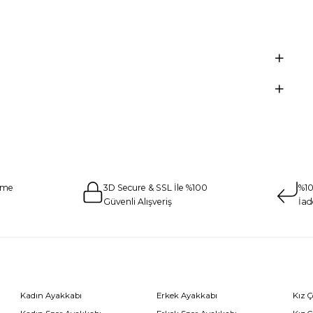
eme
3D Secure & SSL İle %100
%10
Güvenli Alışveriş
İad
Kadın Ayakkabı
Erkek Ayakkabı
Kız 