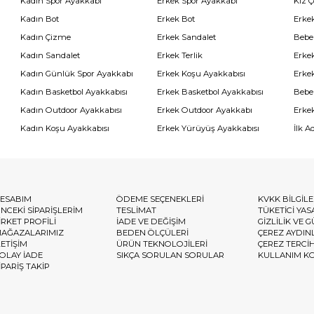
Kadın Spor Ayakkabı
Erkek Spor Ayakkabı
Kız 
Kadın Bot
Erkek Bot
Erkek
Kadın Çizme
Erkek Sandalet
Bebe
Kadın Sandalet
Erkek Terlik
Erke
Kadın Günlük Spor Ayakkabı
Erkek Koşu Ayakkabısı
Erke
Kadın Basketbol Ayakkabısı
Erkek Basketbol Ayakkabısı
Bebe
Kadın Outdoor Ayakkabısı
Erkek Outdoor Ayakkabı
Erke
Kadın Koşu Ayakkabısı
Erkek Yürüyüş Ayakkabısı
İlk A
ESABIM
ÖDEME SEÇENEKLERİ
KVKK BİLGİL
NCEKİ SİPARİŞLERİM
TESLİMAT
TÜKETİCİ YAS
İRKET PROFİLİ
İADE VE DEĞİŞİM
GİZLİLİK VE 
AĞAZALARIMIZ
BEDEN ÖLÇÜLERİ
ÇEREZ AYDIN
LETİŞİM
ÜRÜN TEKNOLOJİLERİ
ÇEREZ TERCİ
OLAY İADE
SIKÇA SORULAN SORULAR
KULLANIM K
İPARİŞ TAKİP