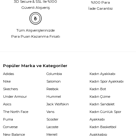
3D Secure & SSL İle %100
%100 Para
Güvenli Alışveriş
İade Garantisi
Tüm Alışverişlerinizde
Para Puan Kazanma Fırsatı
Popüler Marka ve Kategoriler
Adidas
Columbia
Kadın Ayakkabı
Nike
Salomon
Kadın Spor Ayakkabı
Skechers
Reebok
Kadın Bot
Under Armour
Hummel
Kadın Çizme
Asics
Jack Wolfskin
Kadın Sandalet
The North Face
Vans
Kadın Günlük Spor
Puma
Scooter
Ayakkabı
Converse
Lacoste
Kadın Basketbol
New Balance
Merrell
Ayakkabısı