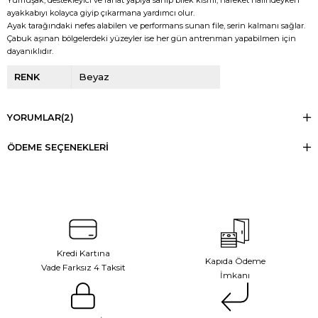
ayakkabıyı kolayca giyip çıkarmana yardımcı olur.
Ayak tarağındaki nefes alabilen ve performans sunan file, serin kalmanı sağlar.
Çabuk aşınan bölgelerdeki yüzeyler ise her gün antrenman yapabilmen için
dayanıklıdır.
RENK
Beyaz
YORUMLAR
(2)
ÖDEME SEÇENEKLERI
Kredi Kartına
Kapıda Ödeme
Vade Farksız 4 Taksit
İmkanı