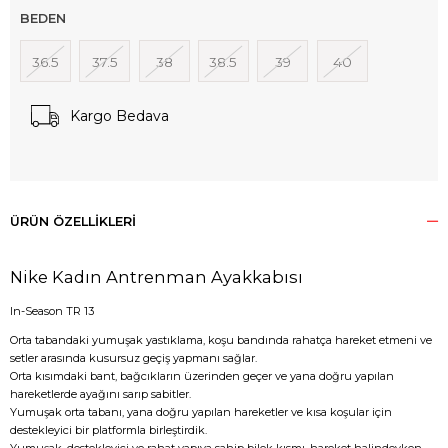
BEDEN
36.5
37.5
38
38.5
39
40
Kargo Bedava
ÜRÜN ÖZELLIKLERI
Nike Kadın Antrenman Ayakkabısı
In-Season TR 13
Orta tabandaki yumuşak yastıklama, koşu bandında rahatça hareket etmeni ve
setler arasında kusursuz geçiş yapmanı sağlar.
Orta kısımdaki bant, bağcıkların üzerinden geçer ve yana doğru yapılan
hareketlerde ayağını sarıp sabitler.
Yumuşak orta tabanı, yana doğru yapılan hareketler ve kısa koşular için
destekleyici bir platformla birleştirdik.
Yumuşak, destekleyici ve rahat yapıya sahip bilek kısmı, hareket halindeyken