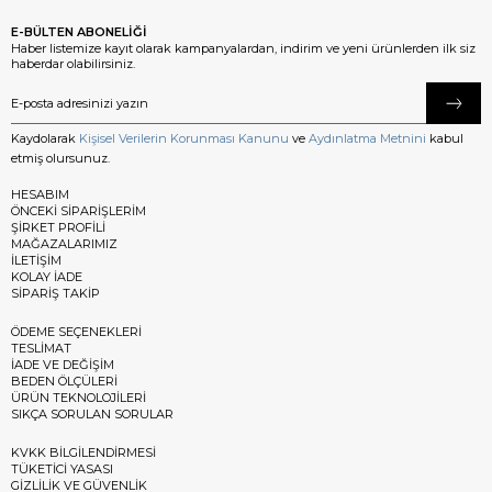
E-BÜLTEN ABONELİĞİ
Haber listemize kayıt olarak kampanyalardan, indirim ve yeni ürünlerden ilk siz
haberdar olabilirsiniz.
Kaydolarak
Kişisel Verilerin Korunması Kanunu
ve
Aydınlatma Metnini
kabul
etmiş olursunuz.
HESABIM
ÖNCEKİ SİPARİŞLERİM
ŞİRKET PROFİLİ
MAĞAZALARIMIZ
İLETİŞİM
KOLAY İADE
SİPARİŞ TAKİP
ÖDEME SEÇENEKLERİ
TESLİMAT
İADE VE DEĞİŞİM
BEDEN ÖLÇÜLERİ
ÜRÜN TEKNOLOJİLERİ
SIKÇA SORULAN SORULAR
KVKK BİLGİLENDİRMESİ
TÜKETİCİ YASASI
GİZLİLİK VE GÜVENLİK