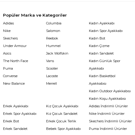
Popüler Marka ve Kategoriler
Adidas
Columbia
Kadın Ayakkabı
Nike
Salomon
Kadın Spor Ayakkabı
Skechers
Reebok
Kadın Bot
Under Armour
Hummel
Kadın Çizme
Asics
Jack Wolfskin
Kadın Sandalet
The North Face
Vans
Kadın Günlük Spor
Puma
Scooter
Ayakkabı
Converse
Lacoste
Kadın Basketbol
New Balance
Merrell
Ayakkabısı
Kadın Outdoor Ayakkabısı
Kadın Koşu Ayakkabısı
Erkek Ayakkabı
Kız Çocuk Ayakkabı
Adidas İndirimli Ürünler
Erkek Spor Ayakkabı
Kız Çocuk Sandalet
Nike İndirimli Ürünler
Erkek Bot
Erkek Çocuk Terlik
Skechers İndirimli Ürünler
Erkek Sandalet
Bebek Spor Ayakkabı
Puma İndirimli Ürünler