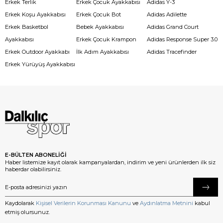
Erkek Terlik
Erkek Çocuk Ayakkabısı
Adidas Y-3
Erkek Koşu Ayakkabısı
Erkek Çocuk Bot
Adidas Adilette
Erkek Basketbol
Bebek Ayakkabısı
Adidas Grand Court
Ayakkabısı
Erkek Çocuk Krampon
Adidas Response Super 3.0
Erkek Outdoor Ayakkabı
İlk Adım Ayakkabısı
Adidas Tracefinder
Erkek Yürüyüş Ayakkabısı
E-BÜLTEN ABONELİĞİ
Haber listemize kayıt olarak kampanyalardan, indirim ve yeni ürünlerden ilk siz
haberdar olabilirsiniz.
Kaydolarak
Kişisel Verilerin Korunması Kanunu
ve
Aydınlatma Metnini
kabul
etmiş olursunuz.