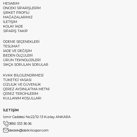
HESABIM
ÖNCEKİ SİPARİŞLERİM
ŞİRKET PROFİLİ
MAĞAZALARIMIZ
İLETİŞİM
KOLAY İADE
SİPARİŞ TAKİP
ÖDEME SEÇENEKLERİ
TESLİMAT
İADE VE DEĞİŞİM
BEDEN ÖLÇÜLERİ
ÜRÜN TEKNOLOJİLERİ
SIKÇA SORULAN SORULAR
KVKK BİLGİLENDİRMESİ
TÜKETİCİ YASASI
GİZLİLİK VE GÜVENLİK
ÇEREZ AYDINLATMA METNİ
ÇEREZ TERCİHLERİM
KULLANIM KOŞULLARI
İLETİŞİM
İzmir Caddesi No:22/12-13 Kızılay ANKARA
0850 333 36 06
destek@dalkilicspor.com