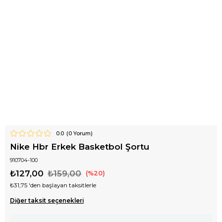
0.0
(
0
Yorum)
Nike Hbr Erkek Basketbol Şortu
910704-100
₺127,00
₺159,00
20
₺31,75
'den başlayan taksitlerle
Diğer taksit seçenekleri