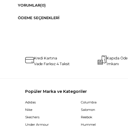
YORUMLAR
(0)
ÖDEME SEÇENEKLERI
Kredi Kartına
Kapıda Öd
Vade Farksız 4 Taksit
İmkanı
Popüler Marka ve Kategoriler
Adidas
Columbia
Nike
Salomon
Skechers
Reebok
Under Armour
Hummel