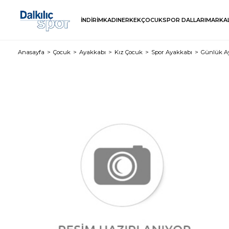
İNDİRİM
KADIN
ERKEK
ÇOCUK
SPOR DALLARI
MARKA
Anasayfa
Çocuk
Ayakkabı
Kız Çocuk
Spor Ayakkabı
Günlük A