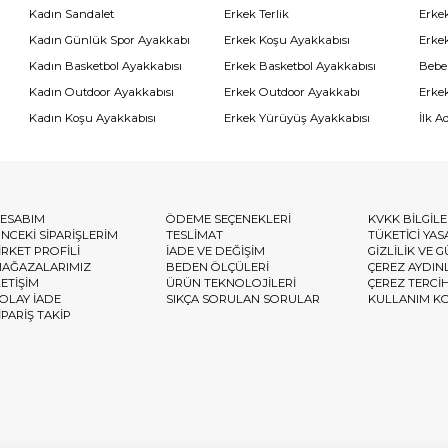
Kadın Sandalet
Erkek Terlik
Erke
Kadın Günlük Spor Ayakkabı
Erkek Koşu Ayakkabısı
Erke
Kadın Basketbol Ayakkabısı
Erkek Basketbol Ayakkabısı
Bebe
Kadın Outdoor Ayakkabısı
Erkek Outdoor Ayakkabı
Erke
Kadın Koşu Ayakkabısı
Erkek Yürüyüş Ayakkabısı
İlk A
ESABIM
ÖDEME SEÇENEKLERİ
KVKK BİLGİL
NCEKİ SİPARİŞLERİM
TESLİMAT
TÜKETİCİ YAS
İRKET PROFİLİ
İADE VE DEĞİŞİM
GİZLİLİK VE 
AĞAZALARIMIZ
BEDEN ÖLÇÜLERİ
ÇEREZ AYDIN
LETİŞİM
ÜRÜN TEKNOLOJİLERİ
ÇEREZ TERCİ
OLAY İADE
SIKÇA SORULAN SORULAR
KULLANIM K
İPARİŞ TAKİP