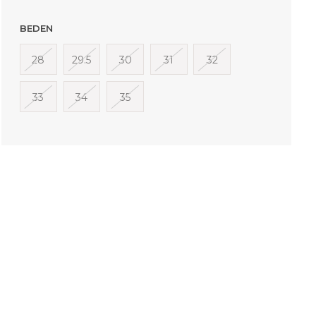
BEDEN
28
29.5
30
31
32
33
34
35