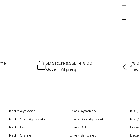
eme
3D Secure & SSL İle %100
%10
Güvenli Alışveriş
İad
Kadın Ayakkabı
Erkek Ayakkabı
Kız 
Kadın Spor Ayakkabı
Erkek Spor Ayakkabı
Kız 
Kadın Bot
Erkek Bot
Erkek
Kadın Çizme
Erkek Sandalet
Bebe