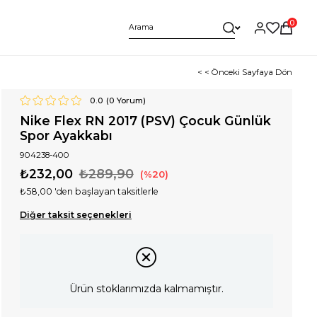
0
< < Önceki Sayfaya Dön
0.0
(
0
Yorum)
Nike Flex RN 2017 (PSV) Çocuk Günlük
Spor Ayakkabı
904238-400
₺232,00
₺289,90
20
₺58,00
'den başlayan taksitlerle
Diğer taksit seçenekleri
Ürün stoklarımızda kalmamıştır.