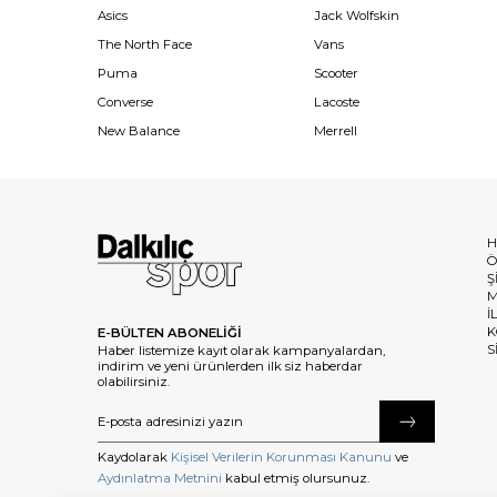
Asics
Jack Wolfskin
The North Face
Vans
Puma
Scooter
Converse
Lacoste
New Balance
Merrell
H
Ö
Ş
M
İ
K
E-BÜLTEN ABONELİĞİ
S
Haber listemize kayıt olarak kampanyalardan,
indirim ve yeni ürünlerden ilk siz haberdar
olabilirsiniz.
Kaydolarak
Kişisel Verilerin Korunması Kanunu
ve
Aydınlatma Metnini
kabul etmiş olursunuz.