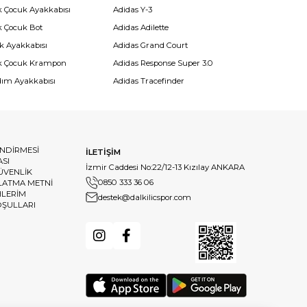
k Çocuk Ayakkabısı
Adidas Y-3
k Çocuk Bot
Adidas Adilette
k Ayakkabısı
Adidas Grand Court
k Çocuk Krampon
Adidas Response Super 3.0
dım Ayakkabısı
Adidas Tracefinder
ENDİRMESİ
İLETİŞİM
ASI
İzmir Caddesi No:22/12-13 Kızılay ANKARA
GÜVENLİK
0850 333 36 06
LATMA METNİ
HLERİM
destek@dalkilicspor.com
OŞULLARI