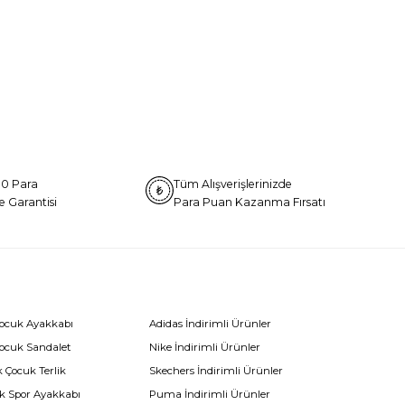
0 Para
Tüm Alışverişlerinizde
e Garantisi
Para Puan Kazanma Fırsatı
Çocuk Ayakkabı
Adidas İndirimli Ürünler
Çocuk Sandalet
Nike İndirimli Ürünler
 Çocuk Terlik
Skechers İndirimli Ürünler
k Spor Ayakkabı
Puma İndirimli Ürünler