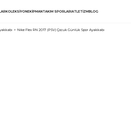
LAR
KOLEKSİYON
EKİPMAN
TAKIM SPORLARI
ATLETİZM
BLOG
yakkabı
Nike Flex RN 2017 (PSV) Çocuk Günlük Spor Ayakkabı