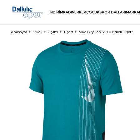
İNDİRİM
KADIN
ERKEK
ÇOCUK
SPOR DALLARI
MARKA
Anasayfa
Erkek
Giyim
Tişört
Nike Dry Top SS LV Erkek Tişört