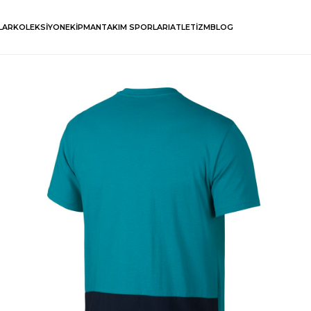
LAR
KOLEKSİYON
EKİPMAN
TAKIM SPORLARI
ATLETİZM
BLOG