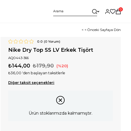
0
< < Önceki Sayfaya Dön
0.0
(
0
Yorum)
Nike Dry Top SS LV Erkek Tişört
AQ0443-366
₺144,00
₺179,90
20
₺36,00
'den başlayan taksitlerle
Diğer taksit seçenekleri
Ürün stoklarımızda kalmamıştır.