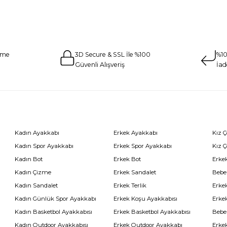
eme
3D Secure & SSL İle %100
%10
Güvenli Alışveriş
İad
Kadın Ayakkabı
Erkek Ayakkabı
Kız 
Kadın Spor Ayakkabı
Erkek Spor Ayakkabı
Kız 
Kadın Bot
Erkek Bot
Erkek
Kadın Çizme
Erkek Sandalet
Bebe
Kadın Sandalet
Erkek Terlik
Erke
Kadın Günlük Spor Ayakkabı
Erkek Koşu Ayakkabısı
Erke
Kadın Basketbol Ayakkabısı
Erkek Basketbol Ayakkabısı
Bebe
Kadın Outdoor Ayakkabısı
Erkek Outdoor Ayakkabı
Erke