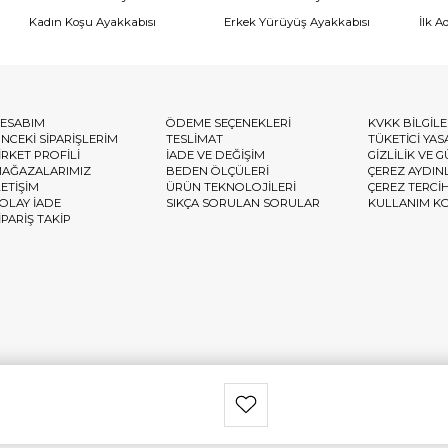
Kadın Koşu Ayakkabısı
Erkek Yürüyüş Ayakkabısı
İlk A
ESABIM
ÖDEME SEÇENEKLERİ
KVKK BİLGİL
NCEKİ SİPARİŞLERİM
TESLİMAT
TÜKETİCİ YAS
İRKET PROFİLİ
İADE VE DEĞİŞİM
GİZLİLİK VE 
AĞAZALARIMIZ
BEDEN ÖLÇÜLERİ
ÇEREZ AYDIN
LETİŞİM
ÜRÜN TEKNOLOJİLERİ
ÇEREZ TERCİ
OLAY İADE
SIKÇA SORULAN SORULAR
KULLANIM K
İPARİŞ TAKİP