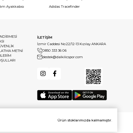
dım Ayakkabısı
Adidas Tracefinder
ENDİRMESİ
İLETİŞİM
ASI
İzmir Caddesi No:22/12-13 Kızılay ANKARA
GÜVENLİK
0850 333 36 06
LATMA METNİ
HLERİM
destek@dalkilicspor.com
OŞULLARI
Ürün stoklarımızda kalmamıştır.