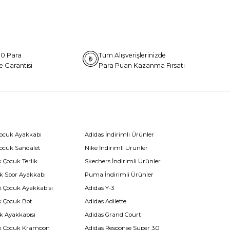
0 Para
Tüm Alışverişlerinizde
e Garantisi
Para Puan Kazanma Fırsatı
Çocuk Ayakkabı
Adidas İndirimli Ürünler
Çocuk Sandalet
Nike İndirimli Ürünler
 Çocuk Terlik
Skechers İndirimli Ürünler
k Spor Ayakkabı
Puma İndirimli Ürünler
k Çocuk Ayakkabısı
Adidas Y-3
k Çocuk Bot
Adidas Adilette
k Ayakkabısı
Adidas Grand Court
k Çocuk Krampon
Adidas Response Super 3.0