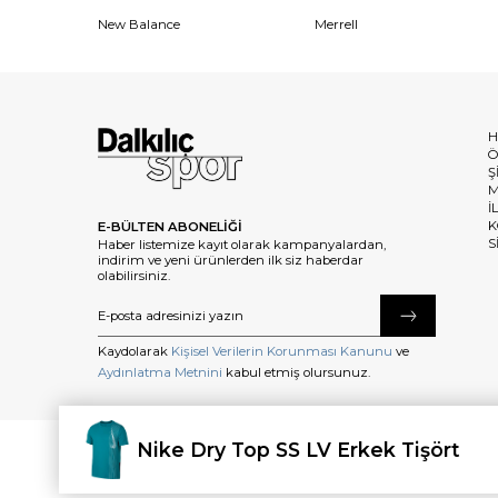
New Balance
Merrell
H
Ö
Ş
M
İ
K
E-BÜLTEN ABONELİĞİ
S
Haber listemize kayıt olarak kampanyalardan,
indirim ve yeni ürünlerden ilk siz haberdar
olabilirsiniz.
Kaydolarak
Kişisel Verilerin Korunması Kanunu
ve
Aydınlatma Metnini
kabul etmiş olursunuz.
Nike Dry Top SS LV Erkek Tişört
©2025 dalkilicspor.com.tr. Tüm Hakları Saklıdır.