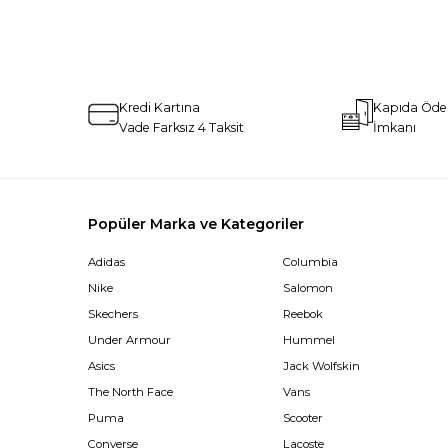
Kredi Kartına
Kapıda Öd
Vade Farksız 4 Taksit
İmkanı
Popüler Marka ve Kategoriler
Adidas
Columbia
Nike
Salomon
Skechers
Reebok
Under Armour
Hummel
Asics
Jack Wolfskin
The North Face
Vans
Puma
Scooter
Converse
Lacoste