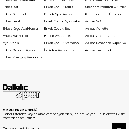
Erkek Bot
Erkek Çocuk Terlik
Skechers İndirimli Ürünler
Erkek Sandalet
Bebek Spor Ayakkabı
Puma İndirimli Ürünler
Erkek Terlik
Erkek Çocuk Ayakkabısı
Adidas Y-3
Erkek Koşu Ayakkabısı
Erkek Çocuk Bot
Adidas Adilette
Erkek Basketbol
Bebek Ayakkabısı
Adidas Grand Court
Ayakkabısı
Erkek Çocuk Krampon
Adidas Response Super 3.0
Erkek Outdoor Ayakkabı
İlk Adım Ayakkabısı
Adidas Tracefinder
Erkek Yürüyüş Ayakkabısı
E-BÜLTEN ABONELİĞİ
Haber listemize kayıt olarak kampanyalardan, indirim ve yeni ürünlerden ilk siz
haberdar olabilirsiniz.