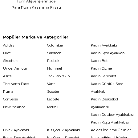
Tüm Alışverişlerinizde
Para Puan Kazanma Fırsatı
Popüler Marka ve Kategoriler
Adidas
Columbia
Kadın Ayakkabı
Nike
Salomon
Kadın Spor Ayakkabı
Skechers
Reebok
Kadın Bot
Under Armour
Hummel
Kadın Çizme
Asics
Jack Wolfskin
Kadın Sandalet
The North Face
Vans
Kadın Günlük Spor
Puma
Scooter
Ayakkabı
Converse
Lacoste
Kadın Basketbol
New Balance
Merrell
Ayakkabısı
Kadın Outdoor Ayakkabısı
Kadın Koşu Ayakkabısı
Erkek Ayakkabı
Kız Çocuk Ayakkabı
Adidas İndirimli Ürünler
Erkek Spor Ayakkabı
Kız Çocuk Sandalet
Nike İndirimli Ürünler