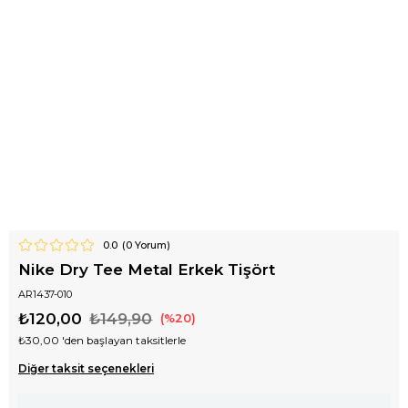
0.0
(
0
Yorum)
Nike Dry Tee Metal Erkek Tişört
AR1437-010
₺120,00
₺149,90
20
₺30,00
'den başlayan taksitlerle
Diğer taksit seçenekleri