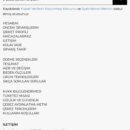
Kaydolarak
Kişisel Verilerin Korunması Kanunu
ve
Aydınlatma Metnini
kabul
etmiş olursunuz.
HESABIM
ÖNCEKİ SİPARİŞLERİM
ŞİRKET PROFİLİ
MAĞAZALARIMIZ
İLETİŞİM
KOLAY İADE
SİPARİŞ TAKİP
ÖDEME SEÇENEKLERİ
TESLİMAT
İADE VE DEĞİŞİM
BEDEN ÖLÇÜLERİ
ÜRÜN TEKNOLOJİLERİ
SIKÇA SORULAN SORULAR
KVKK BİLGİLENDİRMESİ
TÜKETİCİ YASASI
GİZLİLİK VE GÜVENLİK
ÇEREZ AYDINLATMA METNİ
ÇEREZ TERCİHLERİM
KULLANIM KOŞULLARI
İLETİŞİM