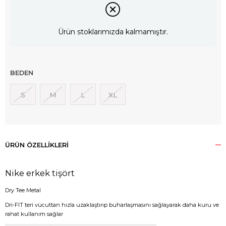
Ürün stoklarımızda kalmamıştır.
BEDEN
S
M
L
XL
ÜRÜN ÖZELLIKLERI
Nike erkek tişört
Dry Tee Metal
Dri-FIT teri vücuttan hızla uzaklaştırıp buharlaşmasını sağlayarak daha kuru ve
rahat kullanım sağlar