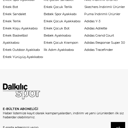
Erkek Bot
Erkek Çocuk Terlik
Skechers İndirimli Ürünler
Erkek Sandalet
Bebek Spor Ayakkabı
Puma İndirimli Ürünler
Erkek Terlik
Erkek Çocuk Ayakkabısı
Adidas Y-3
Erkek Koşu Ayakkabısı
Erkek Çocuk Bot
Adidas Adilette
Erkek Basketbol
Bebek Ayakkabısı
Adidas Grand Court
Ayakkabısı
Erkek Çocuk Krampon
Adidas Response Super 3.0
Erkek Outdoor Ayakkabı
İlk Adım Ayakkabısı
Adidas Tracefinder
Erkek Yürüyüş Ayakkabısı
E-BÜLTEN ABONELİĞİ
Haber listemize kayıt olarak kampanyalardan, indirim ve yeni ürünlerden ilk siz
haberdar olabilirsiniz.