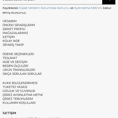
Kaydolarak
Kişisel Verilerin Korunması Kanunu
ve
Aydınlatma Metnini
kabul
etmiş olursunuz.
HESABIM
ÖNCEKİ SİPARİŞLERİM
ŞİRKET PROFİLİ
MAĞAZALARIMIZ
İLETİŞİM
KOLAY İADE
SİPARİŞ TAKİP
ÖDEME SEÇENEKLERİ
TESLİMAT
İADE VE DEĞİŞİM
BEDEN ÖLÇÜLERİ
ÜRÜN TEKNOLOJİLERİ
SIKÇA SORULAN SORULAR
KVKK BİLGİLENDİRMESİ
TÜKETİCİ YASASI
GİZLİLİK VE GÜVENLİK
ÇEREZ AYDINLATMA METNİ
ÇEREZ TERCİHLERİM
KULLANIM KOŞULLARI
İLETİŞİM