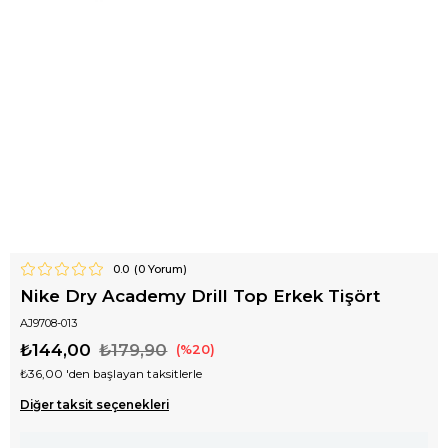
0.0
(
0
Yorum)
Nike Dry Academy Drill Top Erkek Tişört
AJ9708-013
₺144,00
₺179,90
20
₺36,00
'den başlayan taksitlerle
Diğer taksit seçenekleri