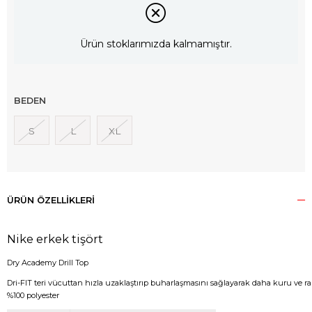
Ürün stoklarımızda kalmamıştır.
BEDEN
S
L
XL
ÜRÜN ÖZELLIKLERI
Nike erkek tişört
Dry Academy Drill Top
Dri-FIT teri vücuttan hızla uzaklaştırıp buharlaşmasını sağlayarak daha kuru ve r
%100 polyester