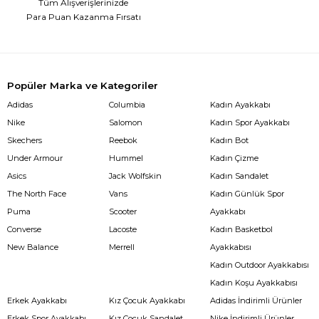
Tüm Alışverişlerinizde
Para Puan Kazanma Fırsatı
Popüler Marka ve Kategoriler
Adidas
Columbia
Kadın Ayakkabı
Nike
Salomon
Kadın Spor Ayakkabı
Skechers
Reebok
Kadın Bot
Under Armour
Hummel
Kadın Çizme
Asics
Jack Wolfskin
Kadın Sandalet
The North Face
Vans
Kadın Günlük Spor
Puma
Scooter
Ayakkabı
Converse
Lacoste
Kadın Basketbol
New Balance
Merrell
Ayakkabısı
Kadın Outdoor Ayakkabısı
Kadın Koşu Ayakkabısı
Erkek Ayakkabı
Kız Çocuk Ayakkabı
Adidas İndirimli Ürünler
Erkek Spor Ayakkabı
Kız Çocuk Sandalet
Nike İndirimli Ürünler