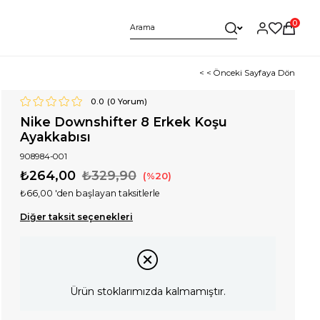
0
< < Önceki Sayfaya Dön
0.0
(
0
Yorum)
Nike Downshifter 8 Erkek Koşu
Ayakkabısı
908984-001
₺264,00
₺329,90
20
₺66,00
'den başlayan taksitlerle
Diğer taksit seçenekleri
Ürün stoklarımızda kalmamıştır.