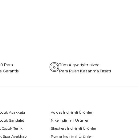
0 Para
Tüm Alışverişlerinizde
e Garantisi
Para Puan Kazanma Fırsatı
Çocuk Ayakkabı
Adidas İndirimli Ürünler
Çocuk Sandalet
Nike İndirimli Ürünler
 Çocuk Terlik
Skechers İndirimli Ürünler
k Spor Ayakkabı
Puma İndirimli Ürünler