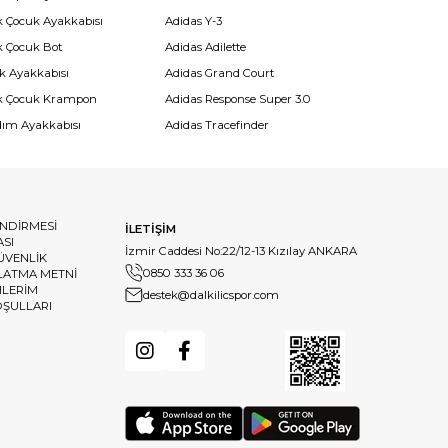
k Çocuk Ayakkabısı
Adidas Y-3
k Çocuk Bot
Adidas Adilette
k Ayakkabısı
Adidas Grand Court
k Çocuk Krampon
Adidas Response Super 3.0
dım Ayakkabısı
Adidas Tracefinder
ENDİRMESİ
İLETİŞİM
ASI
İzmir Caddesi No:22/12-13 Kızılay ANKARA
GÜVENLİK
0850 333 36 06
LATMA METNİ
HLERİM
destek@dalkilicspor.com
OŞULLARI