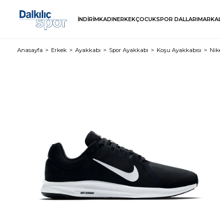
İNDİRİM
KADIN
ERKEK
ÇOCUK
SPOR DALLARI
MARKA
Anasayfa
Erkek
Ayakkabı
Spor Ayakkabı
Koşu Ayakkabısı
Nik