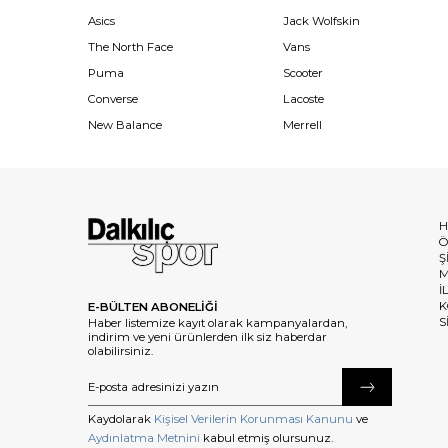
Asics
Jack Wolfskin
The North Face
Vans
Puma
Scooter
Converse
Lacoste
New Balance
Merrell
H
Ö
Ş
M
İ
K
E-BÜLTEN ABONELİĞİ
S
Haber listemize kayıt olarak kampanyalardan,
indirim ve yeni ürünlerden ilk siz haberdar
olabilirsiniz.
Kaydolarak
Kişisel Verilerin Korunması Kanunu
ve
Aydınlatma Metnini
kabul etmiş olursunuz.