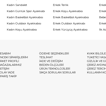
Kadın Sandalet
Erkek Terlik
Erke
Kadın Günlük Spor Ayakkabı
Erkek Koşu Ayakkabısı
Erke
Kadın Basketbol Ayakkabısı
Erkek Basketbol Ayakkabısı
Bebe
Kadın Outdoor Ayakkabısı
Erkek Outdoor Ayakkabı
Erke
Kadın Koşu Ayakkabısı
Erkek Yürüyüş Ayakkabısı
İlk A
ESABIM
ÖDEME SEÇENEKLERİ
KVKK BİLGİL
NCEKİ SİPARİŞLERİM
TESLİMAT
TÜKETİCİ YAS
İRKET PROFİLİ
İADE VE DEĞİŞİM
GİZLİLİK VE 
AĞAZALARIMIZ
BEDEN ÖLÇÜLERİ
ÇEREZ AYDIN
LETİŞİM
ÜRÜN TEKNOLOJİLERİ
ÇEREZ TERCİ
OLAY İADE
SIKÇA SORULAN SORULAR
KULLANIM K
İPARİŞ TAKİP