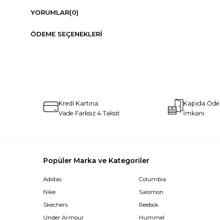
YORUMLAR
(0)
ÖDEME SEÇENEKLERI
Kredi Kartına
Kapıda Öd
Vade Farksız 4 Taksit
İmkanı
Popüler Marka ve Kategoriler
Adidas
Columbia
Nike
Salomon
Skechers
Reebok
Under Armour
Hummel