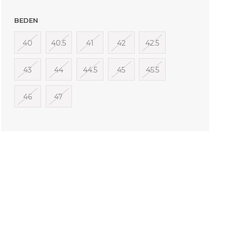
BEDEN
40
40.5
41
42
42.5
43
44
44.5
45
45.5
46
47