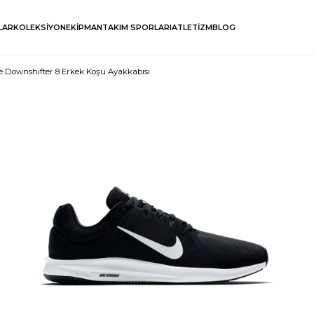
LAR
KOLEKSİYON
EKİPMAN
TAKIM SPORLARI
ATLETİZM
BLOG
e Downshifter 8 Erkek Koşu Ayakkabısı