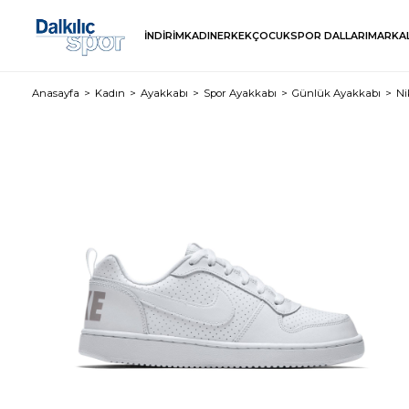
İNDİRİM
KADIN
ERKEK
ÇOCUK
SPOR DALLARI
MARKA
Anasayfa
Kadın
Ayakkabı
Spor Ayakkabı
Günlük Ayakkabı
Ni