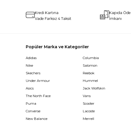
Kredi Kartına
Kapıda Öd
Vade Farksız 4 Taksit
İmkanı
Popüler Marka ve Kategoriler
Adidas
Columbia
Nike
Salomon
Skechers
Reebok
Under Armour
Hummel
Asics
Jack Wolfskin
The North Face
Vans
Puma
Scooter
Converse
Lacoste
New Balance
Merrell