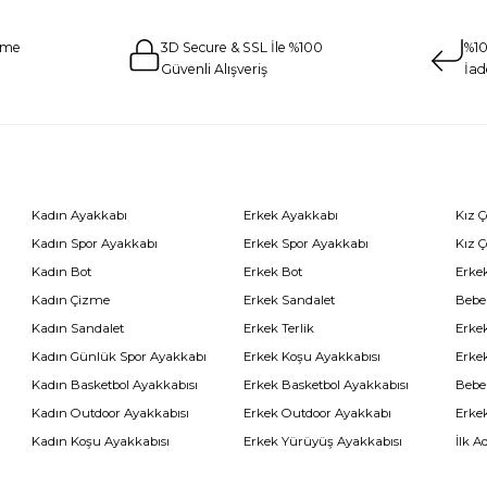
eme
3D Secure & SSL İle %100
%10
Güvenli Alışveriş
İad
Kadın Ayakkabı
Erkek Ayakkabı
Kız 
Kadın Spor Ayakkabı
Erkek Spor Ayakkabı
Kız 
Kadın Bot
Erkek Bot
Erkek
Kadın Çizme
Erkek Sandalet
Bebe
Kadın Sandalet
Erkek Terlik
Erke
Kadın Günlük Spor Ayakkabı
Erkek Koşu Ayakkabısı
Erke
Kadın Basketbol Ayakkabısı
Erkek Basketbol Ayakkabısı
Bebe
Kadın Outdoor Ayakkabısı
Erkek Outdoor Ayakkabı
Erke
Kadın Koşu Ayakkabısı
Erkek Yürüyüş Ayakkabısı
İlk A