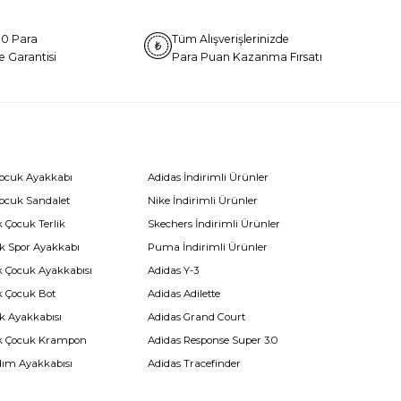
0 Para
Tüm Alışverişlerinizde
e Garantisi
Para Puan Kazanma Fırsatı
Çocuk Ayakkabı
Adidas İndirimli Ürünler
Çocuk Sandalet
Nike İndirimli Ürünler
 Çocuk Terlik
Skechers İndirimli Ürünler
k Spor Ayakkabı
Puma İndirimli Ürünler
k Çocuk Ayakkabısı
Adidas Y-3
k Çocuk Bot
Adidas Adilette
k Ayakkabısı
Adidas Grand Court
k Çocuk Krampon
Adidas Response Super 3.0
dım Ayakkabısı
Adidas Tracefinder