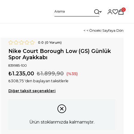
0
< < Önceki Sayfaya Dön
0.0
(
0
Yorum)
Nike Court Borough Low (GS) Günlük
Spor Ayakkabı
839985-100
₺1.235,00
₺1.899,90
35
₺308,75
'den başlayan taksitlerle
Diğer taksit seçenekleri
Ürün stoklarımızda kalmamıştır.