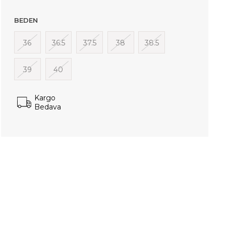
BEDEN
36
36.5
37.5
38
38.5
39
40
Kargo
Bedava