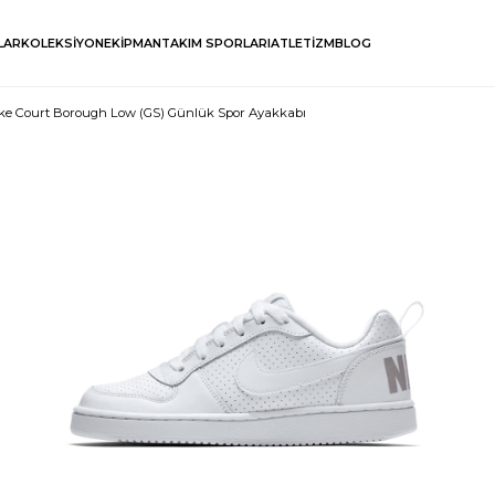
LAR
KOLEKSİYON
EKİPMAN
TAKIM SPORLARI
ATLETİZM
BLOG
ke Court Borough Low (GS) Günlük Spor Ayakkabı