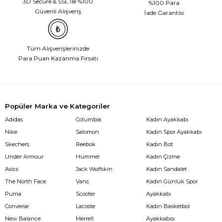
3D Secure & SSL İle %100
%100 Para
Güvenli Alışveriş
İade Garantisi
Tüm Alışverişlerinizde
Para Puan Kazanma Fırsatı
Popüler Marka ve Kategoriler
Adidas
Columbia
Kadın Ayakkabı
Nike
Salomon
Kadın Spor Ayakkabı
Skechers
Reebok
Kadın Bot
Under Armour
Hummel
Kadın Çizme
Asics
Jack Wolfskin
Kadın Sandalet
The North Face
Vans
Kadın Günlük Spor
Puma
Scooter
Ayakkabı
Converse
Lacoste
Kadın Basketbol
New Balance
Merrell
Ayakkabısı