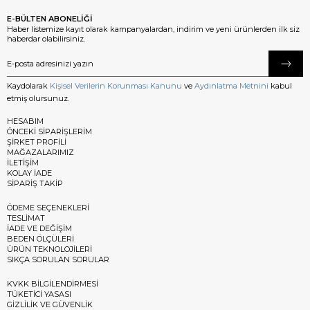
E-BÜLTEN ABONELİĞİ
Haber listemize kayıt olarak kampanyalardan, indirim ve yeni ürünlerden ilk siz
haberdar olabilirsiniz.
Kaydolarak
Kişisel Verilerin Korunması Kanunu
ve
Aydınlatma Metnini
kabul
etmiş olursunuz.
HESABIM
ÖNCEKİ SİPARİŞLERİM
ŞİRKET PROFİLİ
MAĞAZALARIMIZ
İLETİŞİM
KOLAY İADE
SİPARİŞ TAKİP
ÖDEME SEÇENEKLERİ
TESLİMAT
İADE VE DEĞİŞİM
BEDEN ÖLÇÜLERİ
ÜRÜN TEKNOLOJİLERİ
SIKÇA SORULAN SORULAR
KVKK BİLGİLENDİRMESİ
TÜKETİCİ YASASI
GİZLİLİK VE GÜVENLİK