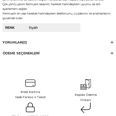
Çok yönlü yarım fermuarlı tasarım, hareket halindeyken uyumu ve stili
ayarlamanı sağlar.
Fermuarlı ön cep hareket halindeyken telefonunu, cüzdanını ve anahtarlarını
güvende tutar.
RENK
Siyah
YORUMLAR
(0)
ÖDEME SEÇENEKLERI
Kredi Kartına
Kapıda Ödeme
Vade Farksız 4 Taksit
İmkanı