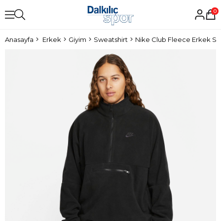
0
Anasayfa
Erkek
Giyim
Sweatshirt
Nike Club Fleece Erkek Sw