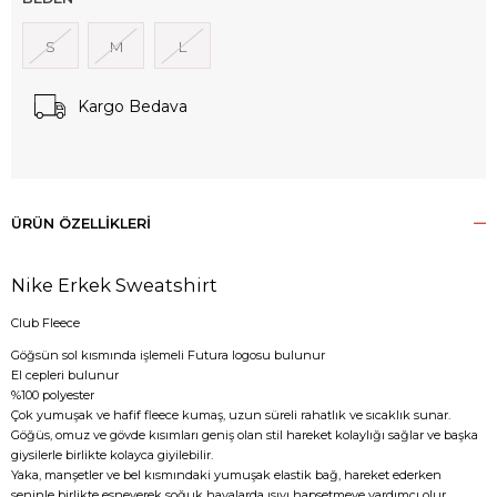
S
M
L
Kargo Bedava
ÜRÜN ÖZELLIKLERI
Nike Erkek Sweatshirt
Club Fleece
Göğsün sol kısmında işlemeli Futura logosu bulunur
El cepleri bulunur
%100 polyester
Çok yumuşak ve hafif fleece kumaş, uzun süreli rahatlık ve sıcaklık sunar.
Göğüs, omuz ve gövde kısımları geniş olan stil hareket kolaylığı sağlar ve başka
giysilerle birlikte kolayca giyilebilir.
Yaka, manşetler ve bel kısmındaki yumuşak elastik bağ, hareket ederken
seninle birlikte esneyerek soğuk havalarda ısıyı hapsetmeye yardımcı olur.