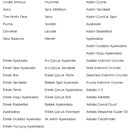
Under Armour
Hummel
Kadın Çizme
Asics
Jack Wolfskin
Kadın Sandalet
The North Face
Vans
Kadın Günlük Spor
Puma
Scooter
Ayakkabı
Converse
Lacoste
Kadın Basketbol
New Balance
Merrell
Ayakkabısı
Kadın Outdoor Ayakkabısı
Kadın Koşu Ayakkabısı
Erkek Ayakkabı
Kız Çocuk Ayakkabı
Adidas İndirimli Ürünler
Erkek Spor Ayakkabı
Kız Çocuk Sandalet
Nike İndirimli Ürünler
Erkek Bot
Erkek Çocuk Terlik
Skechers İndirimli Ürünler
Erkek Sandalet
Bebek Spor Ayakkabı
Puma İndirimli Ürünler
Erkek Terlik
Erkek Çocuk Ayakkabısı
Adidas Y-3
Erkek Koşu Ayakkabısı
Erkek Çocuk Bot
Adidas Adilette
Erkek Basketbol
Bebek Ayakkabısı
Adidas Grand Court
Ayakkabısı
Erkek Çocuk Krampon
Adidas Response Super 3.0
Erkek Outdoor Ayakkabı
İlk Adım Ayakkabısı
Adidas Tracefinder
Erkek Yürüyüş Ayakkabısı