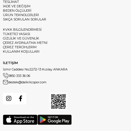
TESLİMAT
İADE VE DEĞİŞİM
BEDEN ÖLÇÜLERİ
ÜRÜN TEKNOLOJİLERİ
SIKÇA SORULAN SORULAR
KVKK BİLGİLENDİRMESİ
TÜKETİCİ YASASI
GİZLİLİK VE GÜVENLİK
ÇEREZ AYDINLATMA METNİ
ÇEREZ TERCİHLERİM
KULLANIM KOŞULLARI
İLETİŞİM
İzmir Caddesi No:22/12-13 Kızılay ANKARA
0850 333 36 06
destek@dalkilicspor.com