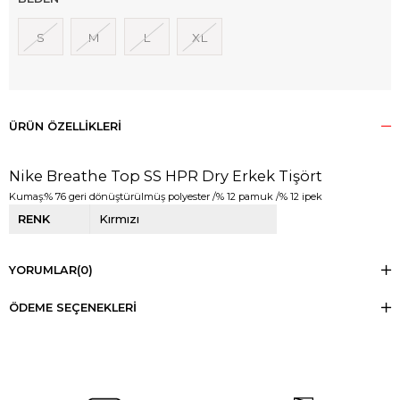
S
M
L
XL
ÜRÜN ÖZELLIKLERI
Nike Breathe Top SS HPR Dry Erkek Tişört
Kumaş:% 76 geri dönüştürülmüş polyester /% 12 pamuk /% 12 ipek
RENK
Kırmızı
YORUMLAR
(0)
ÖDEME SEÇENEKLERI