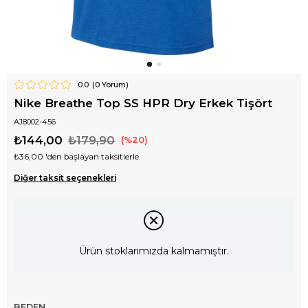
0.0
(
0
Yorum)
Nike Breathe Top SS HPR Dry Erkek Tişört
AJ8002-456
₺144,00
₺179,90
20
₺36,00
'den başlayan taksitlerle
Diğer taksit seçenekleri
Ürün stoklarımızda kalmamıştır.
BEDEN