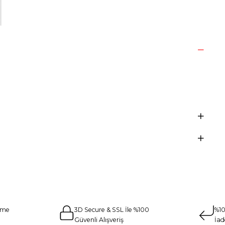
eme
3D Secure & SSL İle %100
%10
Güvenli Alışveriş
İad