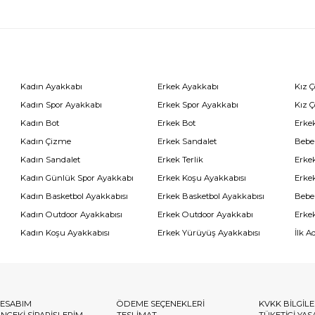
Kadın Ayakkabı
Erkek Ayakkabı
Kız 
Kadın Spor Ayakkabı
Erkek Spor Ayakkabı
Kız 
Kadın Bot
Erkek Bot
Erkek
Kadın Çizme
Erkek Sandalet
Bebe
Kadın Sandalet
Erkek Terlik
Erke
Kadın Günlük Spor Ayakkabı
Erkek Koşu Ayakkabısı
Erke
Kadın Basketbol Ayakkabısı
Erkek Basketbol Ayakkabısı
Bebe
Kadın Outdoor Ayakkabısı
Erkek Outdoor Ayakkabı
Erke
Kadın Koşu Ayakkabısı
Erkek Yürüyüş Ayakkabısı
İlk A
ESABIM
ÖDEME SEÇENEKLERİ
KVKK BİLGİL