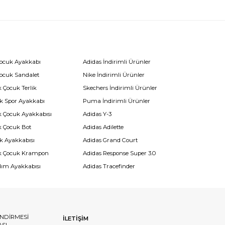
Çocuk Ayakkabı
Adidas İndirimli Ürünler
Çocuk Sandalet
Nike İndirimli Ürünler
 Çocuk Terlik
Skechers İndirimli Ürünler
k Spor Ayakkabı
Puma İndirimli Ürünler
k Çocuk Ayakkabısı
Adidas Y-3
k Çocuk Bot
Adidas Adilette
k Ayakkabısı
Adidas Grand Court
k Çocuk Krampon
Adidas Response Super 3.0
dım Ayakkabısı
Adidas Tracefinder
ENDİRMESİ
İLETİŞİM