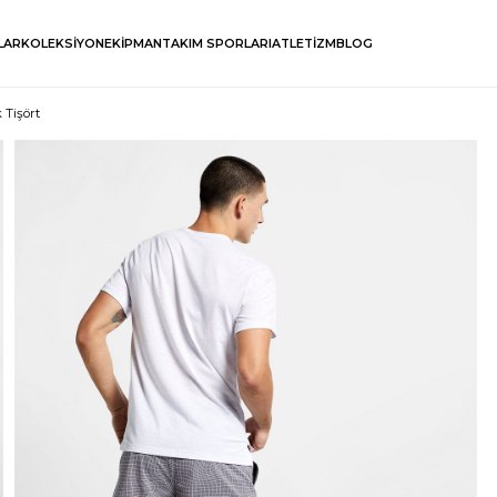
LAR
KOLEKSİYON
EKİPMAN
TAKIM SPORLARI
ATLETİZM
BLOG
 Tişört