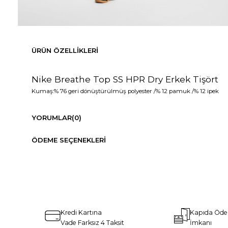
ÜRÜN ÖZELLIKLERI
Nike Breathe Top SS HPR Dry Erkek Tişört
Kumaş:% 76 geri dönüştürülmüş polyester /% 12 pamuk /% 12 ipek
YORUMLAR
(0)
ÖDEME SEÇENEKLERI
Kredi Kartına
Kapıda Öd
Vade Farksız 4 Taksit
İmkanı