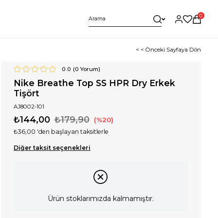
0
< < Önceki Sayfaya Dön
0.0
(
0
Yorum)
Nike Breathe Top SS HPR Dry Erkek
Tişört
AJ8002-101
₺144,00
₺179,90
20
₺36,00
'den başlayan taksitlerle
Diğer taksit seçenekleri
Ürün stoklarımızda kalmamıştır.