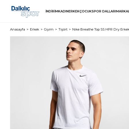
İNDİRİM
KADIN
ERKEK
ÇOCUK
SPOR DALLARI
MARKA
Anasayfa
Erkek
Giyim
Tişört
Nike Breathe Top SS HPR Dry Erkek