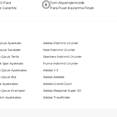
0 Para
Tüm Alışverişlerinizde
e Garantisi
Para Puan Kazanma Fırsatı
Çocuk Ayakkabı
Adidas İndirimli Ürünler
Çocuk Sandalet
Nike İndirimli Ürünler
 Çocuk Terlik
Skechers İndirimli Ürünler
k Spor Ayakkabı
Puma İndirimli Ürünler
k Çocuk Ayakkabısı
Adidas Y-3
k Çocuk Bot
Adidas Adilette
k Ayakkabısı
Adidas Grand Court
k Çocuk Krampon
Adidas Response Super 3.0
dım Ayakkabısı
Adidas Tracefinder