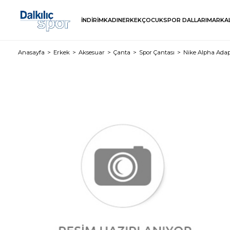
İNDİRİM
KADIN
ERKEK
ÇOCUK
SPOR DALLARI
MARKA
Anasayfa
Erkek
Aksesuar
Çanta
Spor Çantası
Nike Alpha Adap