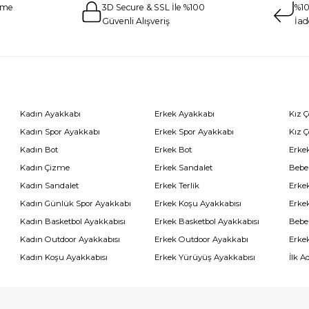
eme
3D Secure & SSL İle %100
%10
Güvenli Alışveriş
İad
Kadın Ayakkabı
Erkek Ayakkabı
Kız 
Kadın Spor Ayakkabı
Erkek Spor Ayakkabı
Kız 
Kadın Bot
Erkek Bot
Erkek
Kadın Çizme
Erkek Sandalet
Bebe
Kadın Sandalet
Erkek Terlik
Erke
Kadın Günlük Spor Ayakkabı
Erkek Koşu Ayakkabısı
Erke
Kadın Basketbol Ayakkabısı
Erkek Basketbol Ayakkabısı
Bebe
Kadın Outdoor Ayakkabısı
Erkek Outdoor Ayakkabı
Erke
Kadın Koşu Ayakkabısı
Erkek Yürüyüş Ayakkabısı
İlk A