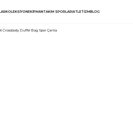
LAR
KOLEKSİYON
EKİPMAN
TAKIM SPORLARI
ATLETİZM
BLOG
t Crossbody Duffel Bag Spor Çanta