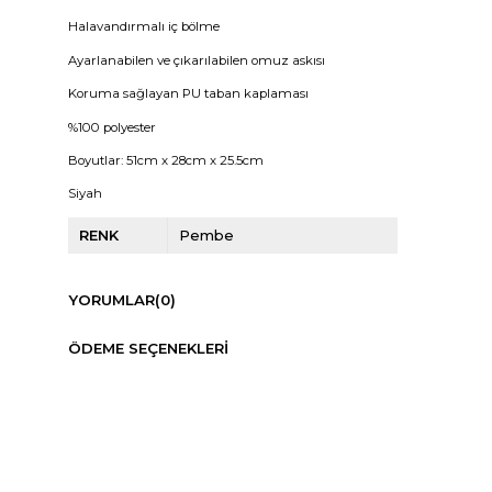
Halavandırmalı iç bölme
Ayarlanabilen ve çıkarılabilen omuz askısı
Koruma sağlayan PU taban kaplaması
%100 polyester
Boyutlar: 51cm x 28cm x 25.5cm
Siyah
RENK
Pembe
YORUMLAR
(0)
ÖDEME SEÇENEKLERI