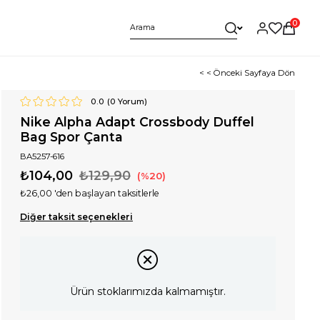
0
< < Önceki Sayfaya Dön
0.0
(
0
Yorum)
Nike Alpha Adapt Crossbody Duffel
Bag Spor Çanta
BA5257-616
₺104,00
₺129,90
20
₺26,00
'den başlayan taksitlerle
Diğer taksit seçenekleri
Ürün stoklarımızda kalmamıştır.