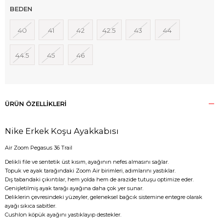
BEDEN
40
41
42
42.5
43
44
44.5
45
46
ÜRÜN ÖZELLIKLERI
Nike Erkek Koşu Ayakkabısı
Air Zoom Pegasus 36 Trail
Delikli file ve sentetik üst kısım, ayağının nefes almasını sağlar.
Topuk ve ayak tarağındaki Zoom Air birimleri, adımlarını yastıklar.
Dış tabandaki çıkıntılar, hem yolda hem de arazide tutuşu optimize eder.
Genişletilmiş ayak tarağı ayağına daha çok yer sunar.
Deliklerin çevresindeki yüzeyler, geleneksel bağcık sistemine entegre olarak
ayağı sıkıca sabitler.
Cushlon köpük ayağını yastıklayıp destekler.