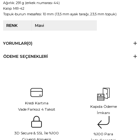
Ağırlık: 291 g (erkek numarası 44)
Kalıp: MR-42
Topuk-burun mesafesi: 10 mm (13,5 mm ayak tarağı, 23,5 mm topuk)
RENK
Mavi
YORUMLAR
(0)
ÖDEME SEÇENEKLERI
Kredi Kartına
Kapıda Ödeme
Vade Farksız 4 Taksit
İmkanı
3D Secure & SSL İle %100
%100 Para
Güvenli Alışveriş