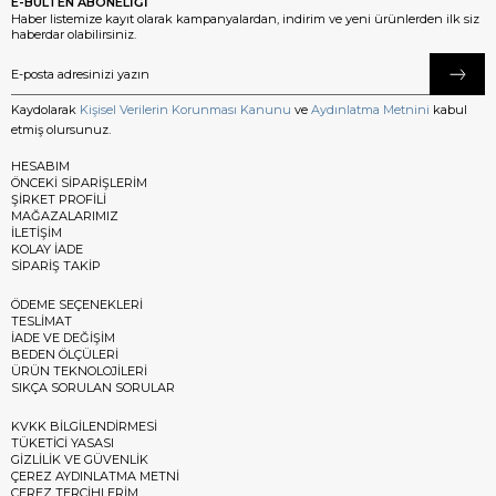
E-BÜLTEN ABONELİĞİ
Haber listemize kayıt olarak kampanyalardan, indirim ve yeni ürünlerden ilk siz
haberdar olabilirsiniz.
Kaydolarak
Kişisel Verilerin Korunması Kanunu
ve
Aydınlatma Metnini
kabul
etmiş olursunuz.
HESABIM
ÖNCEKİ SİPARİŞLERİM
ŞİRKET PROFİLİ
MAĞAZALARIMIZ
İLETİŞİM
KOLAY İADE
SİPARİŞ TAKİP
ÖDEME SEÇENEKLERİ
TESLİMAT
İADE VE DEĞİŞİM
BEDEN ÖLÇÜLERİ
ÜRÜN TEKNOLOJİLERİ
SIKÇA SORULAN SORULAR
KVKK BİLGİLENDİRMESİ
TÜKETİCİ YASASI
GİZLİLİK VE GÜVENLİK
ÇEREZ AYDINLATMA METNİ
ÇEREZ TERCİHLERİM