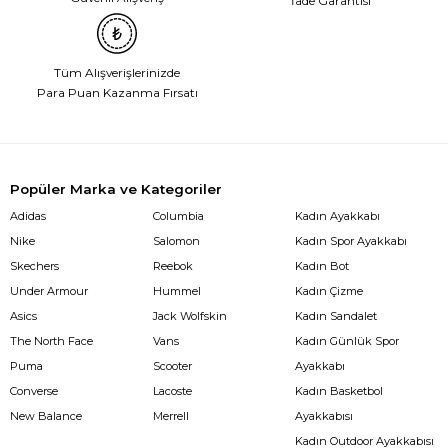
İade Garantisi
Tüm Alışverişlerinizde
Para Puan Kazanma Fırsatı
Popüler Marka ve Kategoriler
Adidas
Columbia
Kadın Ayakkabı
Nike
Salomon
Kadın Spor Ayakkabı
Skechers
Reebok
Kadın Bot
Under Armour
Hummel
Kadın Çizme
Asics
Jack Wolfskin
Kadın Sandalet
The North Face
Vans
Kadın Günlük Spor
Puma
Scooter
Ayakkabı
Converse
Lacoste
Kadın Basketbol
New Balance
Merrell
Ayakkabısı
Kadın Outdoor Ayakkabısı