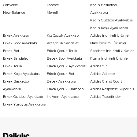
Converse
Lacoste
Kadın Basketbol
New Balance
Merrell
Ayakkabısı
Kadın Outdoor Ayakkabısı
Kadın Koşu Ayakkabısı
Erkek Ayakkabı
Kız Çocuk Ayakkabı
Adidas İndirimli Ürünler
Erkek Spor Ayakkabı
Kız Çocuk Sandalet
Nike İndirimli Ürünler
Erkek Bot
Erkek Çocuk Terlik
Skechers İndirimli Ürünler
Erkek Sandalet
Bebek Spor Ayakkabı
Puma İndirimli Ürünler
Erkek Terlik
Erkek Çocuk Ayakkabısı
Adidas Y-3
Erkek Koşu Ayakkabısı
Erkek Çocuk Bot
Adidas Adilette
Erkek Basketbol
Bebek Ayakkabısı
Adidas Grand Court
Ayakkabısı
Erkek Çocuk Krampon
Adidas Response Super 3.0
Erkek Outdoor Ayakkabı
İlk Adım Ayakkabısı
Adidas Tracefinder
Erkek Yürüyüş Ayakkabısı