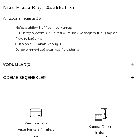
Nike Erkek Koşu Ayakkabısı
Air Zoom Pegasus 36
Nefes alabilen hafif ve ince kumaş
Full-length Zoom Air ünitesi yumuşak ve sağlam tutuş sağlar
Flywire bağcıklar
Cushlon ST Taban köpüğü
Darbe emmeyi sağlayan waffle pistonları
YORUMLAR
(0)
ÖDEME SEÇENEKLERI
Kredi Kartına
Kapıda Ödeme
Vade Farksız 4 Taksit
İmkanı