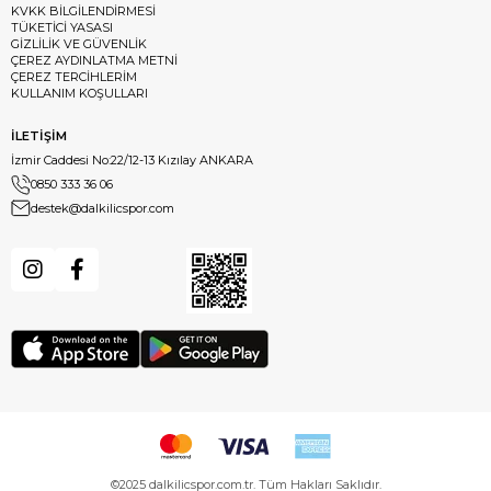
KVKK BİLGİLENDİRMESİ
TÜKETİCİ YASASI
GİZLİLİK VE GÜVENLİK
ÇEREZ AYDINLATMA METNİ
ÇEREZ TERCİHLERİM
KULLANIM KOŞULLARI
İLETİŞİM
İzmir Caddesi No:22/12-13 Kızılay ANKARA
0850 333 36 06
destek@dalkilicspor.com
©2025 dalkilicspor.com.tr. Tüm Hakları Saklıdır.