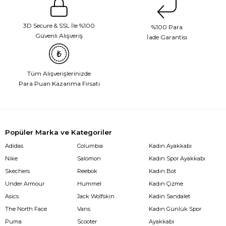
3D Secure & SSL İle %100
%100 Para
Güvenli Alışveriş
İade Garantisi
Tüm Alışverişlerinizde
Para Puan Kazanma Fırsatı
Popüler Marka ve Kategoriler
Adidas
Columbia
Kadın Ayakkabı
Nike
Salomon
Kadın Spor Ayakkabı
Skechers
Reebok
Kadın Bot
Under Armour
Hummel
Kadın Çizme
Asics
Jack Wolfskin
Kadın Sandalet
The North Face
Vans
Kadın Günlük Spor
Puma
Scooter
Ayakkabı