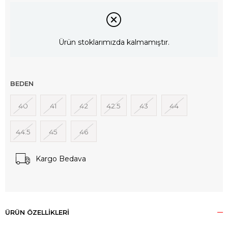
Ürün stoklarımızda kalmamıştır.
BEDEN
40
41
42
42.5
43
44
44.5
45
46
Kargo Bedava
ÜRÜN ÖZELLIKLERI