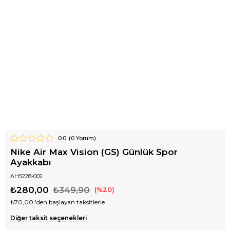
0.0
(
0
Yorum)
Nike Air Max Vision (GS) Günlük Spor
Ayakkabı
AH5228-002
₺280,00
₺349,90
20
₺70,00
'den başlayan taksitlerle
Diğer taksit seçenekleri