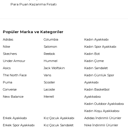
Para Puan Kazanma Fırsatı
Popüler Marka ve Kategoriler
Adidas
Columbia
Kadın Ayakkabı
Nike
Salomon
Kadın Spor Ayakkabı
Skechers
Reebok
Kadın Bot
Under Armour
Hummel
Kadın Çizme
Asics
Jack Wolfskin
Kadın Sandalet
The North Face
Vans
Kadın Günlük Spor
Puma
Scooter
Ayakkabı
Converse
Lacoste
Kadın Basketbol
New Balance
Merrell
Ayakkabısı
Kadın Outdoor Ayakkabısı
Kadın Koşu Ayakkabısı
Erkek Ayakkabı
Kız Çocuk Ayakkabı
Adidas İndirimli Ürünler
Erkek Spor Ayakkabı
Kız Çocuk Sandalet
Nike İndirimli Ürünler