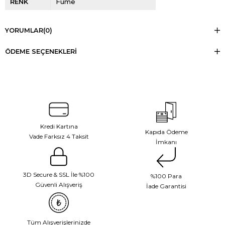
RENK
Füme
YORUMLAR
(0)
ÖDEME SEÇENEKLERI
Kredi Kartına
Kapıda Ödeme
Vade Farksız 4 Taksit
İmkanı
3D Secure & SSL İle %100
%100 Para
Güvenli Alışveriş
İade Garantisi
Tüm Alışverişlerinizde