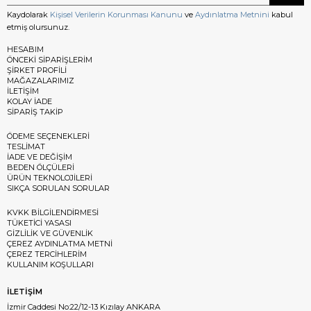
Kaydolarak
Kişisel Verilerin Korunması Kanunu
ve
Aydınlatma Metnini
kabul
etmiş olursunuz.
HESABIM
ÖNCEKİ SİPARİŞLERİM
ŞİRKET PROFİLİ
MAĞAZALARIMIZ
İLETİŞİM
KOLAY İADE
SİPARİŞ TAKİP
ÖDEME SEÇENEKLERİ
TESLİMAT
İADE VE DEĞİŞİM
BEDEN ÖLÇÜLERİ
ÜRÜN TEKNOLOJİLERİ
SIKÇA SORULAN SORULAR
KVKK BİLGİLENDİRMESİ
TÜKETİCİ YASASI
GİZLİLİK VE GÜVENLİK
ÇEREZ AYDINLATMA METNİ
ÇEREZ TERCİHLERİM
KULLANIM KOŞULLARI
İLETİŞİM
İzmir Caddesi No:22/12-13 Kızılay ANKARA