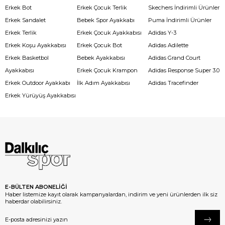
Erkek Bot
Erkek Çocuk Terlik
Skechers İndirimli Ürünler
Erkek Sandalet
Bebek Spor Ayakkabı
Puma İndirimli Ürünler
Erkek Terlik
Erkek Çocuk Ayakkabısı
Adidas Y-3
Erkek Koşu Ayakkabısı
Erkek Çocuk Bot
Adidas Adilette
Erkek Basketbol
Bebek Ayakkabısı
Adidas Grand Court
Ayakkabısı
Erkek Çocuk Krampon
Adidas Response Super 3.0
Erkek Outdoor Ayakkabı
İlk Adım Ayakkabısı
Adidas Tracefinder
Erkek Yürüyüş Ayakkabısı
E-BÜLTEN ABONELİĞİ
Haber listemize kayıt olarak kampanyalardan, indirim ve yeni ürünlerden ilk siz
haberdar olabilirsiniz.