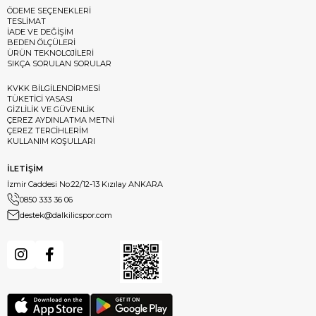
ÖDEME SEÇENEKLERİ
TESLİMAT
İADE VE DEĞİŞİM
BEDEN ÖLÇÜLERİ
ÜRÜN TEKNOLOJİLERİ
SIKÇA SORULAN SORULAR
KVKK BİLGİLENDİRMESİ
TÜKETİCİ YASASI
GİZLİLİK VE GÜVENLİK
ÇEREZ AYDINLATMA METNİ
ÇEREZ TERCİHLERİM
KULLANIM KOŞULLARI
İLETİŞİM
İzmir Caddesi No:22/12-13 Kızılay ANKARA
0850 333 36 06
destek@dalkilicspor.com