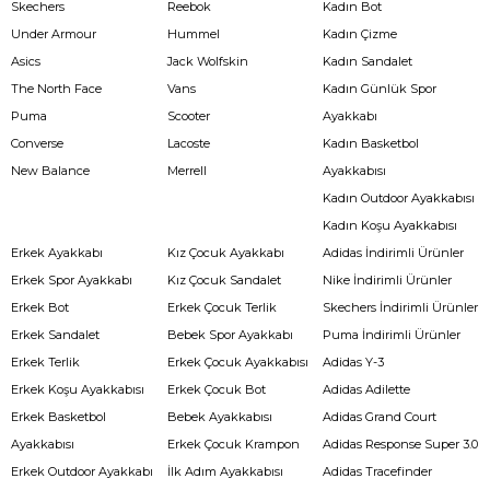
Skechers
Reebok
Kadın Bot
Under Armour
Hummel
Kadın Çizme
Asics
Jack Wolfskin
Kadın Sandalet
The North Face
Vans
Kadın Günlük Spor
Puma
Scooter
Ayakkabı
Converse
Lacoste
Kadın Basketbol
New Balance
Merrell
Ayakkabısı
Kadın Outdoor Ayakkabısı
Kadın Koşu Ayakkabısı
Erkek Ayakkabı
Kız Çocuk Ayakkabı
Adidas İndirimli Ürünler
Erkek Spor Ayakkabı
Kız Çocuk Sandalet
Nike İndirimli Ürünler
Erkek Bot
Erkek Çocuk Terlik
Skechers İndirimli Ürünler
Erkek Sandalet
Bebek Spor Ayakkabı
Puma İndirimli Ürünler
Erkek Terlik
Erkek Çocuk Ayakkabısı
Adidas Y-3
Erkek Koşu Ayakkabısı
Erkek Çocuk Bot
Adidas Adilette
Erkek Basketbol
Bebek Ayakkabısı
Adidas Grand Court
Ayakkabısı
Erkek Çocuk Krampon
Adidas Response Super 3.0
Erkek Outdoor Ayakkabı
İlk Adım Ayakkabısı
Adidas Tracefinder