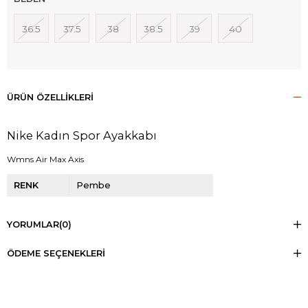
36.5
37.5
38
38.5
39
40
ÜRÜN ÖZELLIKLERI
Nike Kadın Spor Ayakkabı
Wmns Air Max Axis
RENK
Pembe
YORUMLAR
(0)
ÖDEME SEÇENEKLERI