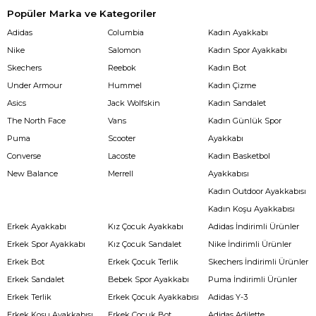
Popüler Marka ve Kategoriler
Adidas
Columbia
Kadın Ayakkabı
Nike
Salomon
Kadın Spor Ayakkabı
Skechers
Reebok
Kadın Bot
Under Armour
Hummel
Kadın Çizme
Asics
Jack Wolfskin
Kadın Sandalet
The North Face
Vans
Kadın Günlük Spor
Puma
Scooter
Ayakkabı
Converse
Lacoste
Kadın Basketbol
New Balance
Merrell
Ayakkabısı
Kadın Outdoor Ayakkabısı
Kadın Koşu Ayakkabısı
Erkek Ayakkabı
Kız Çocuk Ayakkabı
Adidas İndirimli Ürünler
Erkek Spor Ayakkabı
Kız Çocuk Sandalet
Nike İndirimli Ürünler
Erkek Bot
Erkek Çocuk Terlik
Skechers İndirimli Ürünler
Erkek Sandalet
Bebek Spor Ayakkabı
Puma İndirimli Ürünler
Erkek Terlik
Erkek Çocuk Ayakkabısı
Adidas Y-3
Erkek Koşu Ayakkabısı
Erkek Çocuk Bot
Adidas Adilette