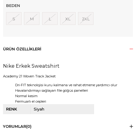
BEDEN
S
M
L
XL
2XL
ÜRÜN ÖZELLIKLERI
Nike Erkek Sweatshirt
Academy 21 Woven Track Jacket
Dri-FIT teknolojisi kuru kalmana ve rahat etmene yardımcı olur
Havalandırmayı sağlayan file göğüs panelleri
Normal kesim
Fermuarlı el cepleri
RENK
Siyah
YORUMLAR
(0)