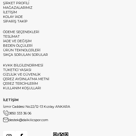
ŞİRKET PROFİLİ
MAĞAZALARIMIZ
İLETİŞİM
KOLAY İADE
SİPARİŞ TAKİP
ÖDEME SEÇENEKLERİ
TESLİMAT
İADE VE DEĞİŞİM
BEDEN ÖLÇÜLERİ
ÜRÜN TEKNOLOJİLERİ
SIKÇA SORULAN SORULAR
KVKK BİLGİLENDİRMESİ
TÜKETİCİ YASASI
GİZLİLİK VE GÜVENLİK
ÇEREZ AYDINLATMA METNİ
ÇEREZ TERCİHLERİM
KULLANIM KOŞULLARI
İLETİŞİM
İzmir Caddesi No:22/12-13 Kızılay ANKARA
0850 333 36 06
destek@dalkilicspor.com