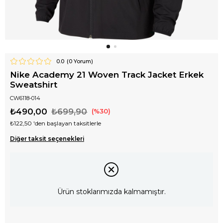
0.0
(
0
Yorum)
Nike Academy 21 Woven Track Jacket Erkek
Sweatshirt
CW6118-014
₺490,00
₺699,90
30
₺122,50
'den başlayan taksitlerle
Diğer taksit seçenekleri
Ürün stoklarımızda kalmamıştır.