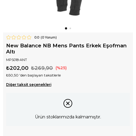
0.0
(
0
Yorum)
New Balance NB Mens Pants Erkek Eşofman
Altı
MPS018-ANT
₺202,00
₺269,90
25
₺50,50
'den başlayan taksitlerle
Diğer taksit seçenekleri
Ürün stoklarımızda kalmamıştır.