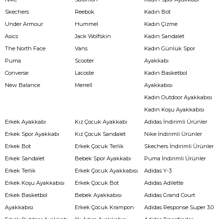
Skechers
Reebok
Kadın Bot
Under Armour
Hummel
Kadın Çizme
Asics
Jack Wolfskin
Kadın Sandalet
The North Face
Vans
Kadın Günlük Spor
Puma
Scooter
Ayakkabı
Converse
Lacoste
Kadın Basketbol
New Balance
Merrell
Ayakkabısı
Kadın Outdoor Ayakkabısı
Kadın Koşu Ayakkabısı
Erkek Ayakkabı
Kız Çocuk Ayakkabı
Adidas İndirimli Ürünler
Erkek Spor Ayakkabı
Kız Çocuk Sandalet
Nike İndirimli Ürünler
Erkek Bot
Erkek Çocuk Terlik
Skechers İndirimli Ürünler
Erkek Sandalet
Bebek Spor Ayakkabı
Puma İndirimli Ürünler
Erkek Terlik
Erkek Çocuk Ayakkabısı
Adidas Y-3
Erkek Koşu Ayakkabısı
Erkek Çocuk Bot
Adidas Adilette
Erkek Basketbol
Bebek Ayakkabısı
Adidas Grand Court
Ayakkabısı
Erkek Çocuk Krampon
Adidas Response Super 3.0