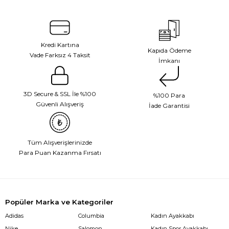
Kredi Kartına
Kapıda Ödeme
Vade Farksız 4 Taksit
İmkanı
3D Secure & SSL İle %100
%100 Para
Güvenli Alışveriş
İade Garantisi
Tüm Alışverişlerinizde
Para Puan Kazanma Fırsatı
Popüler Marka ve Kategoriler
Adidas
Columbia
Kadın Ayakkabı
Nike
Salomon
Kadın Spor Ayakkabı