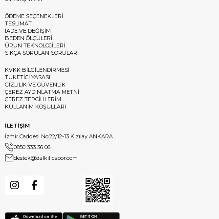
ÖDEME SEÇENEKLERİ
TESLİMAT
İADE VE DEĞİŞİM
BEDEN ÖLÇÜLERİ
ÜRÜN TEKNOLOJİLERİ
SIKÇA SORULAN SORULAR
KVKK BİLGİLENDİRMESİ
TÜKETİCİ YASASI
GİZLİLİK VE GÜVENLİK
ÇEREZ AYDINLATMA METNİ
ÇEREZ TERCİHLERİM
KULLANIM KOŞULLARI
İLETİŞİM
İzmir Caddesi No:22/12-13 Kızılay ANKARA
0850 333 36 06
destek@dalkilicspor.com