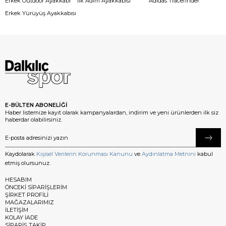
Erkek Outdoor Ayakkabı
İlk Adım Ayakkabısı
Adidas Tracefinder
Erkek Yürüyüş Ayakkabısı
E-BÜLTEN ABONELİĞİ
Haber listemize kayıt olarak kampanyalardan, indirim ve yeni ürünlerden ilk siz
haberdar olabilirsiniz.
Kaydolarak
Kişisel Verilerin Korunması Kanunu
ve
Aydınlatma Metnini
kabul
etmiş olursunuz.
HESABIM
ÖNCEKİ SİPARİŞLERİM
ŞİRKET PROFİLİ
MAĞAZALARIMIZ
İLETİŞİM
KOLAY İADE
SİPARİŞ TAKİP