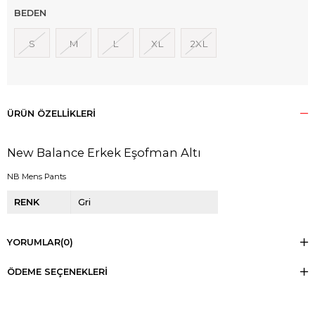
BEDEN
S
M
L
XL
2XL
ÜRÜN ÖZELLIKLERI
New Balance Erkek Eşofman Altı
NB Mens Pants
RENK
Gri
YORUMLAR
(0)
ÖDEME SEÇENEKLERI