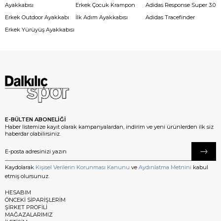
Ayakkabısı
Erkek Çocuk Krampon
Adidas Response Super 3.0
Erkek Outdoor Ayakkabı
İlk Adım Ayakkabısı
Adidas Tracefinder
Erkek Yürüyüş Ayakkabısı
E-BÜLTEN ABONELİĞİ
Haber listemize kayıt olarak kampanyalardan, indirim ve yeni ürünlerden ilk siz
haberdar olabilirsiniz.
Kaydolarak
Kişisel Verilerin Korunması Kanunu
ve
Aydınlatma Metnini
kabul
etmiş olursunuz.
HESABIM
ÖNCEKİ SİPARİŞLERİM
ŞİRKET PROFİLİ
MAĞAZALARIMIZ