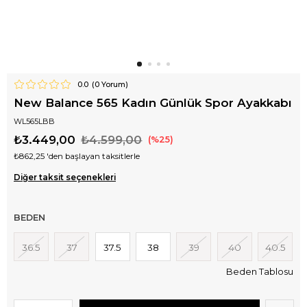
0.0
(
0
Yorum)
New Balance 565 Kadın Günlük Spor Ayakkabı
WL565LBB
₺3.449,00
₺4.599,00
25
₺862,25
'den başlayan taksitlerle
Diğer taksit seçenekleri
BEDEN
36.5
37
37.5
38
39
40
40.5
Beden Tablosu