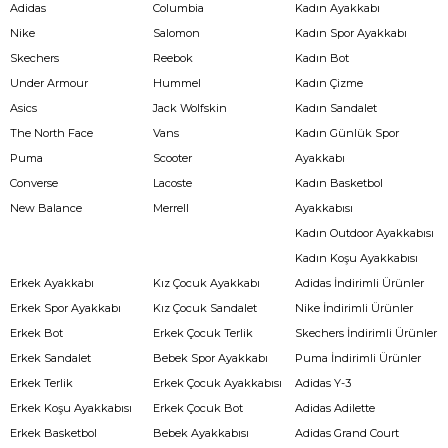
Adidas
Columbia
Kadın Ayakkabı
Nike
Salomon
Kadın Spor Ayakkabı
Skechers
Reebok
Kadın Bot
Under Armour
Hummel
Kadın Çizme
Asics
Jack Wolfskin
Kadın Sandalet
The North Face
Vans
Kadın Günlük Spor
Puma
Scooter
Ayakkabı
Converse
Lacoste
Kadın Basketbol
New Balance
Merrell
Ayakkabısı
Kadın Outdoor Ayakkabısı
Kadın Koşu Ayakkabısı
Erkek Ayakkabı
Kız Çocuk Ayakkabı
Adidas İndirimli Ürünler
Erkek Spor Ayakkabı
Kız Çocuk Sandalet
Nike İndirimli Ürünler
Erkek Bot
Erkek Çocuk Terlik
Skechers İndirimli Ürünler
Erkek Sandalet
Bebek Spor Ayakkabı
Puma İndirimli Ürünler
Erkek Terlik
Erkek Çocuk Ayakkabısı
Adidas Y-3
Erkek Koşu Ayakkabısı
Erkek Çocuk Bot
Adidas Adilette
Erkek Basketbol
Bebek Ayakkabısı
Adidas Grand Court