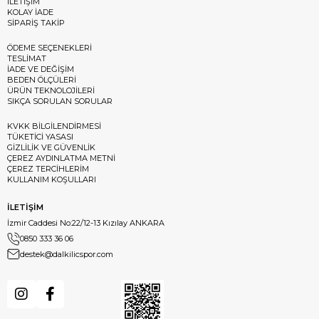
İLETİŞİM
KOLAY İADE
SİPARİŞ TAKİP
ÖDEME SEÇENEKLERİ
TESLİMAT
İADE VE DEĞİŞİM
BEDEN ÖLÇÜLERİ
ÜRÜN TEKNOLOJİLERİ
SIKÇA SORULAN SORULAR
KVKK BİLGİLENDİRMESİ
TÜKETİCİ YASASI
GİZLİLİK VE GÜVENLİK
ÇEREZ AYDINLATMA METNİ
ÇEREZ TERCİHLERİM
KULLANIM KOŞULLARI
İLETİŞİM
İzmir Caddesi No:22/12-13 Kızılay ANKARA
0850 333 36 06
destek@dalkilicspor.com