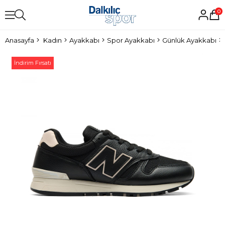
0
Anasayfa
Kadın
Ayakkabı
Spor Ayakkabı
Günlük Ayakkabı
İndirim Fırsatı