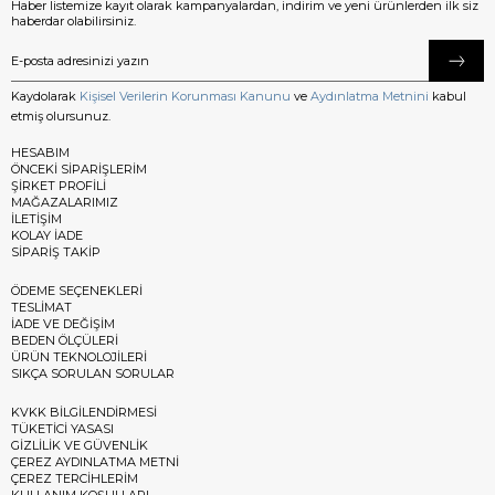
Haber listemize kayıt olarak kampanyalardan, indirim ve yeni ürünlerden ilk siz
haberdar olabilirsiniz.
Kaydolarak
Kişisel Verilerin Korunması Kanunu
ve
Aydınlatma Metnini
kabul
etmiş olursunuz.
HESABIM
ÖNCEKİ SİPARİŞLERİM
ŞİRKET PROFİLİ
MAĞAZALARIMIZ
İLETİŞİM
KOLAY İADE
SİPARİŞ TAKİP
ÖDEME SEÇENEKLERİ
TESLİMAT
İADE VE DEĞİŞİM
BEDEN ÖLÇÜLERİ
ÜRÜN TEKNOLOJİLERİ
SIKÇA SORULAN SORULAR
KVKK BİLGİLENDİRMESİ
TÜKETİCİ YASASI
GİZLİLİK VE GÜVENLİK
ÇEREZ AYDINLATMA METNİ
ÇEREZ TERCİHLERİM
KULLANIM KOŞULLARI