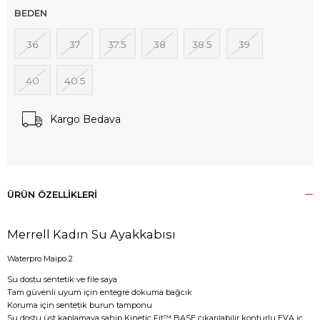
BEDEN
36
37
37.5
38
38.5
39
40
40.5
Kargo Bedava
ÜRÜN ÖZELLIKLERI
Merrell Kadın Su Ayakkabısı
Waterpro Maipo 2
Su dostu sentetik ve file saya
Tam güvenli uyum için entegre dokuma bağcık
Koruma için sentetik burun tamponu
Su dostu üst kaplamaya sahip Kinetic Fit™ BASE çıkarılabilir konturlu EVA iç