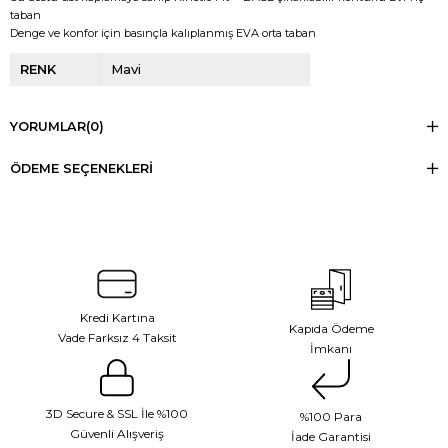
taban
Denge ve konfor için basınçla kalıplanmış EVA orta taban
RENK
Mavi
YORUMLAR
(0)
ÖDEME SEÇENEKLERI
Kredi Kartına
Kapıda Ödeme
Vade Farksız 4 Taksit
İmkanı
3D Secure & SSL İle %100
%100 Para
Güvenli Alışveriş
İade Garantisi