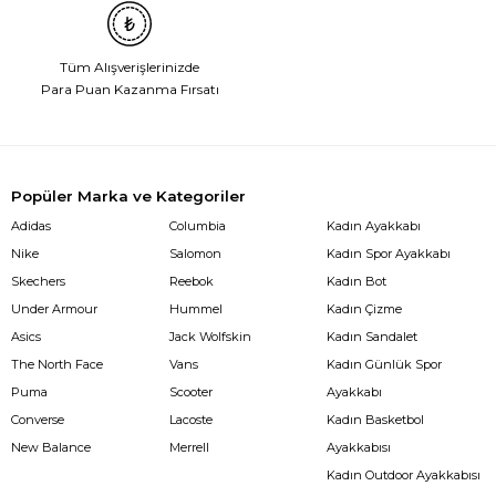
Tüm Alışverişlerinizde
Para Puan Kazanma Fırsatı
Popüler Marka ve Kategoriler
Adidas
Columbia
Kadın Ayakkabı
Nike
Salomon
Kadın Spor Ayakkabı
Skechers
Reebok
Kadın Bot
Under Armour
Hummel
Kadın Çizme
Asics
Jack Wolfskin
Kadın Sandalet
The North Face
Vans
Kadın Günlük Spor
Puma
Scooter
Ayakkabı
Converse
Lacoste
Kadın Basketbol
New Balance
Merrell
Ayakkabısı
Kadın Outdoor Ayakkabısı