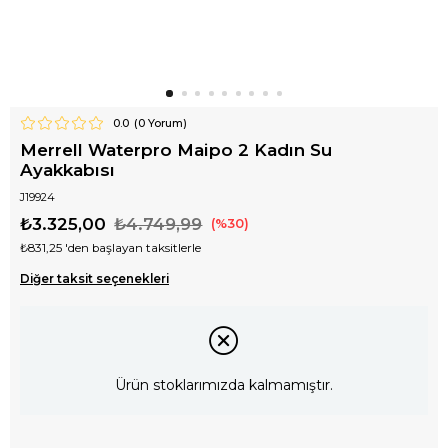
0.0
(
0
Yorum)
Merrell Waterpro Maipo 2 Kadın Su
Ayakkabısı
J19924
₺3.325,00
₺4.749,99
30
₺831,25
'den başlayan taksitlerle
Diğer taksit seçenekleri
Ürün stoklarımızda kalmamıştır.