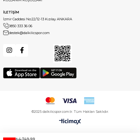
İLETİŞİM
İzmir Caddesi No:22/12-13 Kızılay ANKARA
0850 333 36 06
destek@dalkilicspor.com
©2025 dalkilicspor.com.tr. Tüm Hakları Saklıdır.
₺4.749,99