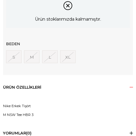
Ürün stoklarımızda kalmamıştır.
BEDEN
S
M
L
XL
ÜRÜN ÖZELLIKLERI
Nike Erkek Tişört
M NSW Tee HBR 3
YORUMLAR
(0)