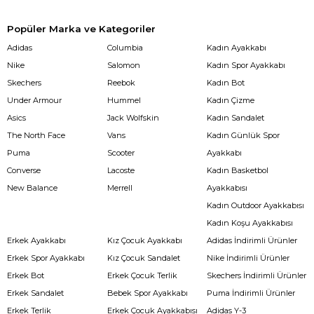
Popüler Marka ve Kategoriler
Adidas
Columbia
Kadın Ayakkabı
Nike
Salomon
Kadın Spor Ayakkabı
Skechers
Reebok
Kadın Bot
Under Armour
Hummel
Kadın Çizme
Asics
Jack Wolfskin
Kadın Sandalet
The North Face
Vans
Kadın Günlük Spor
Puma
Scooter
Ayakkabı
Converse
Lacoste
Kadın Basketbol
New Balance
Merrell
Ayakkabısı
Kadın Outdoor Ayakkabısı
Kadın Koşu Ayakkabısı
Erkek Ayakkabı
Kız Çocuk Ayakkabı
Adidas İndirimli Ürünler
Erkek Spor Ayakkabı
Kız Çocuk Sandalet
Nike İndirimli Ürünler
Erkek Bot
Erkek Çocuk Terlik
Skechers İndirimli Ürünler
Erkek Sandalet
Bebek Spor Ayakkabı
Puma İndirimli Ürünler
Erkek Terlik
Erkek Çocuk Ayakkabısı
Adidas Y-3