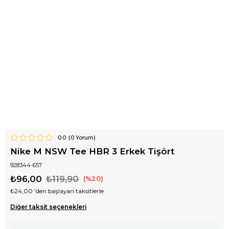
0.0
(
0
Yorum)
Nike M NSW Tee HBR 3 Erkek Tişört
928344-657
₺96,00
₺119,90
20
₺24,00
'den başlayan taksitlerle
Diğer taksit seçenekleri