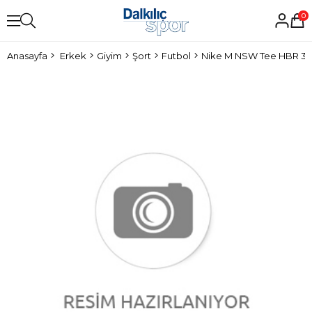
0
Anasayfa
Erkek
Giyim
Şort
Futbol
Nike M NSW Tee HBR 3 E