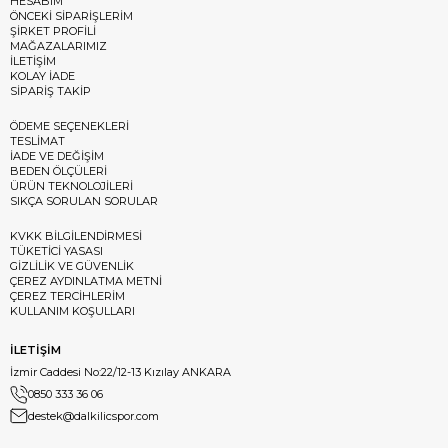
HESABIM
ÖNCEKİ SİPARİŞLERİM
ŞİRKET PROFİLİ
MAĞAZALARIMIZ
İLETİŞİM
KOLAY İADE
SİPARİŞ TAKİP
ÖDEME SEÇENEKLERİ
TESLİMAT
İADE VE DEĞİŞİM
BEDEN ÖLÇÜLERİ
ÜRÜN TEKNOLOJİLERİ
SIKÇA SORULAN SORULAR
KVKK BİLGİLENDİRMESİ
TÜKETİCİ YASASI
GİZLİLİK VE GÜVENLİK
ÇEREZ AYDINLATMA METNİ
ÇEREZ TERCİHLERİM
KULLANIM KOŞULLARI
İLETİŞİM
İzmir Caddesi No:22/12-13 Kızılay ANKARA
0850 333 36 06
destek@dalkilicspor.com