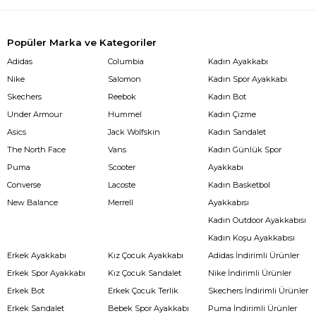
Popüler Marka ve Kategoriler
Adidas
Columbia
Kadın Ayakkabı
Nike
Salomon
Kadın Spor Ayakkabı
Skechers
Reebok
Kadın Bot
Under Armour
Hummel
Kadın Çizme
Asics
Jack Wolfskin
Kadın Sandalet
The North Face
Vans
Kadın Günlük Spor
Puma
Scooter
Ayakkabı
Converse
Lacoste
Kadın Basketbol
New Balance
Merrell
Ayakkabısı
Kadın Outdoor Ayakkabısı
Kadın Koşu Ayakkabısı
Erkek Ayakkabı
Kız Çocuk Ayakkabı
Adidas İndirimli Ürünler
Erkek Spor Ayakkabı
Kız Çocuk Sandalet
Nike İndirimli Ürünler
Erkek Bot
Erkek Çocuk Terlik
Skechers İndirimli Ürünler
Erkek Sandalet
Bebek Spor Ayakkabı
Puma İndirimli Ürünler