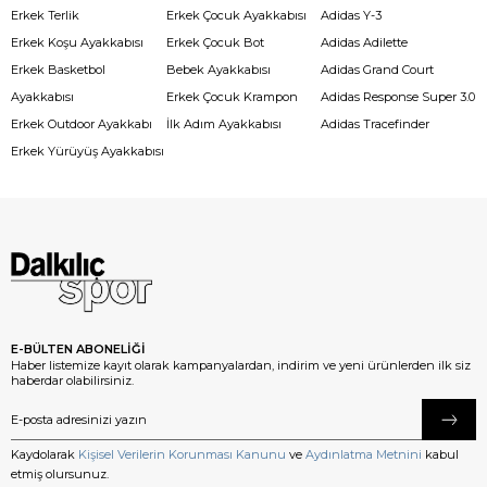
Erkek Terlik
Erkek Çocuk Ayakkabısı
Adidas Y-3
Erkek Koşu Ayakkabısı
Erkek Çocuk Bot
Adidas Adilette
Erkek Basketbol
Bebek Ayakkabısı
Adidas Grand Court
Ayakkabısı
Erkek Çocuk Krampon
Adidas Response Super 3.0
Erkek Outdoor Ayakkabı
İlk Adım Ayakkabısı
Adidas Tracefinder
Erkek Yürüyüş Ayakkabısı
E-BÜLTEN ABONELİĞİ
Haber listemize kayıt olarak kampanyalardan, indirim ve yeni ürünlerden ilk siz
haberdar olabilirsiniz.
Kaydolarak
Kişisel Verilerin Korunması Kanunu
ve
Aydınlatma Metnini
kabul
etmiş olursunuz.