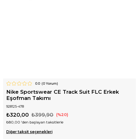
0.0
(
0
Yorum)
Nike Sportswear CE Track Suit FLC Erkek
Eşofman Takımı
928125-478
₺320,00
₺399,90
20
₺80,00
'den başlayan taksitlerle
Diğer taksit seçenekleri