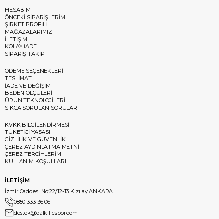
HESABIM
ÖNCEKİ SİPARİŞLERİM
ŞİRKET PROFİLİ
MAĞAZALARIMIZ
İLETİŞİM
KOLAY İADE
SİPARİŞ TAKİP
ÖDEME SEÇENEKLERİ
TESLİMAT
İADE VE DEĞİŞİM
BEDEN ÖLÇÜLERİ
ÜRÜN TEKNOLOJİLERİ
SIKÇA SORULAN SORULAR
KVKK BİLGİLENDİRMESİ
TÜKETİCİ YASASI
GİZLİLİK VE GÜVENLİK
ÇEREZ AYDINLATMA METNİ
ÇEREZ TERCİHLERİM
KULLANIM KOŞULLARI
İLETİŞİM
İzmir Caddesi No:22/12-13 Kızılay ANKARA
0850 333 36 06
destek@dalkilicspor.com