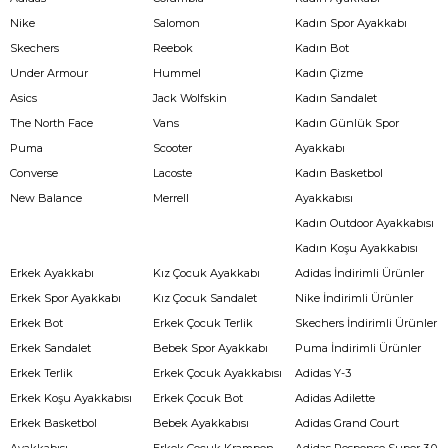
Nike
Salomon
Kadın Spor Ayakkabı
Skechers
Reebok
Kadın Bot
Under Armour
Hummel
Kadın Çizme
Asics
Jack Wolfskin
Kadın Sandalet
The North Face
Vans
Kadın Günlük Spor
Puma
Scooter
Ayakkabı
Converse
Lacoste
Kadın Basketbol
New Balance
Merrell
Ayakkabısı
Kadın Outdoor Ayakkabısı
Kadın Koşu Ayakkabısı
Erkek Ayakkabı
Kız Çocuk Ayakkabı
Adidas İndirimli Ürünler
Erkek Spor Ayakkabı
Kız Çocuk Sandalet
Nike İndirimli Ürünler
Erkek Bot
Erkek Çocuk Terlik
Skechers İndirimli Ürünler
Erkek Sandalet
Bebek Spor Ayakkabı
Puma İndirimli Ürünler
Erkek Terlik
Erkek Çocuk Ayakkabısı
Adidas Y-3
Erkek Koşu Ayakkabısı
Erkek Çocuk Bot
Adidas Adilette
Erkek Basketbol
Bebek Ayakkabısı
Adidas Grand Court