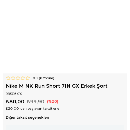
0.0
(
0
Yorum)
Nike M NK Run Short 7IN GX Erkek Şort
928303-010
₺80,00
₺99,90
20
₺20,00
'den başlayan taksitlerle
Diğer taksit seçenekleri