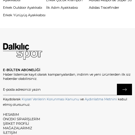
Ayakkabısı
Erkek Çocuk Krampon
Adidas Response Super 3.0
Erkek Outdoor Ayakkabı
İlk Adım Ayakkabısı
Adidas Tracefinder
Erkek Yürüyüş Ayakkabısı
E-BÜLTEN ABONELİĞİ
Haber listemize kayıt olarak kampanyalardan, indirim ve yeni ürünlerden ilk siz
haberdar olabilirsiniz.
Kaydolarak
Kişisel Verilerin Korunması Kanunu
ve
Aydınlatma Metnini
kabul
etmiş olursunuz.
HESABIM
ÖNCEKİ SİPARİŞLERİM
ŞİRKET PROFİLİ
MAĞAZALARIMIZ
İLETİŞİM