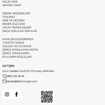
KOLAY İADE
SİPARİŞ TAKİP
ÖDEME SEÇENEKLERİ
TESLİMAT
İADE VE DEĞİŞİM
BEDEN ÖLÇÜLERİ
ÜRÜN TEKNOLOJİLERİ
SIKÇA SORULAN SORULAR
KVKK BİLGİLENDİRMESİ
TÜKETİCİ YASASI
GİZLİLİK VE GÜVENLİK
ÇEREZ AYDINLATMA METNİ
ÇEREZ TERCİHLERİM
KULLANIM KOŞULLARI
İLETİŞİM
İzmir Caddesi No:22/12-13 Kızılay ANKARA
0850 333 36 06
destek@dalkilicspor.com