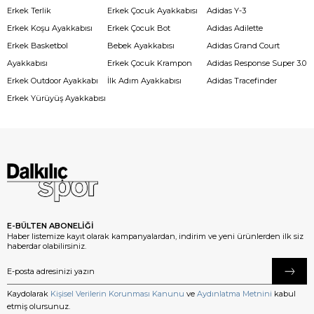
Erkek Terlik
Erkek Çocuk Ayakkabısı
Adidas Y-3
Erkek Koşu Ayakkabısı
Erkek Çocuk Bot
Adidas Adilette
Erkek Basketbol
Bebek Ayakkabısı
Adidas Grand Court
Ayakkabısı
Erkek Çocuk Krampon
Adidas Response Super 3.0
Erkek Outdoor Ayakkabı
İlk Adım Ayakkabısı
Adidas Tracefinder
Erkek Yürüyüş Ayakkabısı
E-BÜLTEN ABONELİĞİ
Haber listemize kayıt olarak kampanyalardan, indirim ve yeni ürünlerden ilk siz
haberdar olabilirsiniz.
Kaydolarak
Kişisel Verilerin Korunması Kanunu
ve
Aydınlatma Metnini
kabul
etmiş olursunuz.