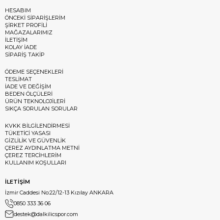
HESABIM
ÖNCEKİ SİPARİŞLERİM
ŞİRKET PROFİLİ
MAĞAZALARIMIZ
İLETİŞİM
KOLAY İADE
SİPARİŞ TAKİP
ÖDEME SEÇENEKLERİ
TESLİMAT
İADE VE DEĞİŞİM
BEDEN ÖLÇÜLERİ
ÜRÜN TEKNOLOJİLERİ
SIKÇA SORULAN SORULAR
KVKK BİLGİLENDİRMESİ
TÜKETİCİ YASASI
GİZLİLİK VE GÜVENLİK
ÇEREZ AYDINLATMA METNİ
ÇEREZ TERCİHLERİM
KULLANIM KOŞULLARI
İLETİŞİM
İzmir Caddesi No:22/12-13 Kızılay ANKARA
0850 333 36 06
destek@dalkilicspor.com