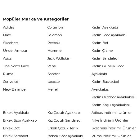
Popüler Marka ve Kategoriler
Adidas
Columbia
Kadın Ayakkabı
Nike
Salomon
Kadın Spor Ayakkabı
Skechers
Reebok
Kadın Bot
Under Armour
Hummel
Kadın Çizme
Asics
Jack Wolfskin
Kadın Sandalet
The North Face
Vans
Kadın Günlük Spor
Puma
Scooter
Ayakkabı
Converse
Lacoste
Kadın Basketbol
New Balance
Merrell
Ayakkabısı
Kadın Outdoor Ayakkabısı
Kadın Koşu Ayakkabısı
Erkek Ayakkabı
Kız Çocuk Ayakkabı
Adidas İndirimli Ürünler
Erkek Spor Ayakkabı
Kız Çocuk Sandalet
Nike İndirimli Ürünler
Erkek Bot
Erkek Çocuk Terlik
Skechers İndirimli Ürünler
Erkek Sandalet
Bebek Spor Ayakkabı
Puma İndirimli Ürünler