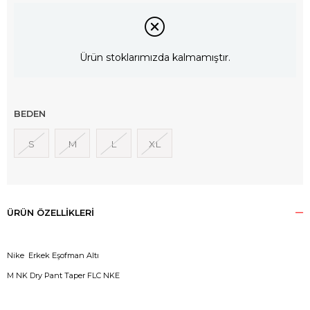
Ürün stoklarımızda kalmamıştır.
BEDEN
S
M
L
XL
ÜRÜN ÖZELLIKLERI
Nike Erkek Eşofman Altı
M NK Dry Pant Taper FLC NKE