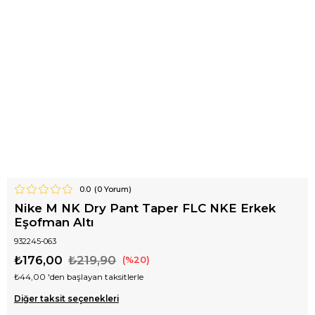
0.0
(
0
Yorum)
Nike M NK Dry Pant Taper FLC NKE Erkek
Eşofman Altı
932245-063
₺176,00
₺219,90
20
₺44,00
'den başlayan taksitlerle
Diğer taksit seçenekleri