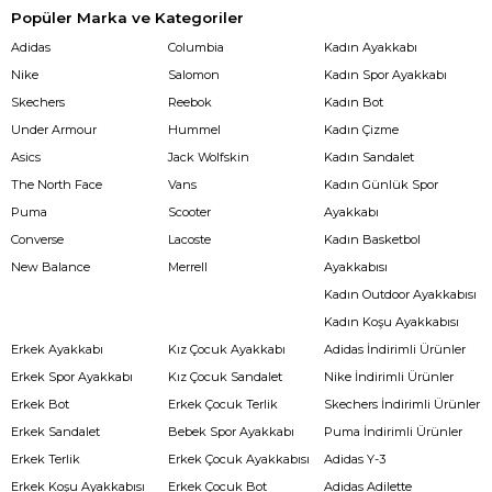
Popüler Marka ve Kategoriler
Adidas
Columbia
Kadın Ayakkabı
Nike
Salomon
Kadın Spor Ayakkabı
Skechers
Reebok
Kadın Bot
Under Armour
Hummel
Kadın Çizme
Asics
Jack Wolfskin
Kadın Sandalet
The North Face
Vans
Kadın Günlük Spor
Puma
Scooter
Ayakkabı
Converse
Lacoste
Kadın Basketbol
New Balance
Merrell
Ayakkabısı
Kadın Outdoor Ayakkabısı
Kadın Koşu Ayakkabısı
Erkek Ayakkabı
Kız Çocuk Ayakkabı
Adidas İndirimli Ürünler
Erkek Spor Ayakkabı
Kız Çocuk Sandalet
Nike İndirimli Ürünler
Erkek Bot
Erkek Çocuk Terlik
Skechers İndirimli Ürünler
Erkek Sandalet
Bebek Spor Ayakkabı
Puma İndirimli Ürünler
Erkek Terlik
Erkek Çocuk Ayakkabısı
Adidas Y-3
Erkek Koşu Ayakkabısı
Erkek Çocuk Bot
Adidas Adilette