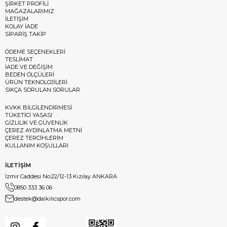
ŞİRKET PROFİLİ
MAĞAZALARIMIZ
İLETİŞİM
KOLAY İADE
SİPARİŞ TAKİP
ÖDEME SEÇENEKLERİ
TESLİMAT
İADE VE DEĞİŞİM
BEDEN ÖLÇÜLERİ
ÜRÜN TEKNOLOJİLERİ
SIKÇA SORULAN SORULAR
KVKK BİLGİLENDİRMESİ
TÜKETİCİ YASASI
GİZLİLİK VE GÜVENLİK
ÇEREZ AYDINLATMA METNİ
ÇEREZ TERCİHLERİM
KULLANIM KOŞULLARI
İLETİŞİM
İzmir Caddesi No:22/12-13 Kızılay ANKARA
0850 333 36 06
destek@dalkilicspor.com