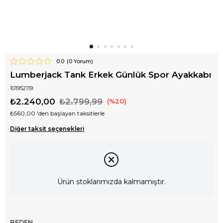
0.0
(
0
Yorum)
Lumberjack Tank Erkek Günlük Spor Ayakkabı
101952119
₺2.240,00
₺2.799,99
20
₺560,00
'den başlayan taksitlerle
Diğer taksit seçenekleri
Ürün stoklarımızda kalmamıştır.
BEDEN