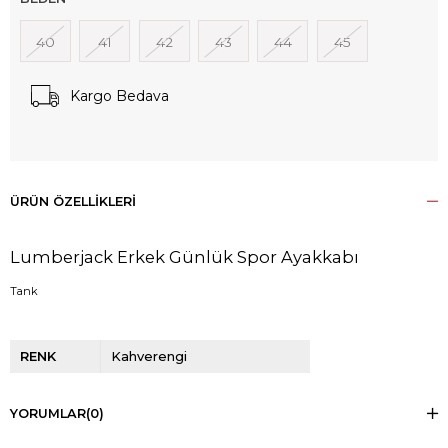
40
41
42
43
44
45
Kargo Bedava
ÜRÜN ÖZELLIKLERI
Lumberjack Erkek Günlük Spor Ayakkabı
Tank
RENK
Kahverengi
YORUMLAR
(0)