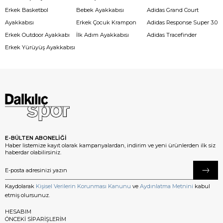
Erkek Basketbol
Bebek Ayakkabısı
Adidas Grand Court
Ayakkabısı
Erkek Çocuk Krampon
Adidas Response Super 3.0
Erkek Outdoor Ayakkabı
İlk Adım Ayakkabısı
Adidas Tracefinder
Erkek Yürüyüş Ayakkabısı
E-BÜLTEN ABONELİĞİ
Haber listemize kayıt olarak kampanyalardan, indirim ve yeni ürünlerden ilk siz
haberdar olabilirsiniz.
Kaydolarak
Kişisel Verilerin Korunması Kanunu
ve
Aydınlatma Metnini
kabul
etmiş olursunuz.
HESABIM
ÖNCEKİ SİPARİŞLERİM